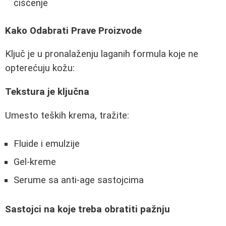
čišćenje
Kako Odabrati Prave Proizvode
Ključ je u pronalaženju laganih formula koje ne
opterećuju kožu:
Tekstura je ključna
Umesto teških krema, tražite:
Fluide i emulzije
Gel-kreme
Serume sa anti-age sastojcima
Sastojci na koje treba obratiti pažnju