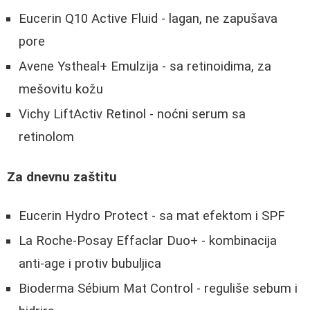
Eucerin Q10 Active Fluid - lagan, ne zapušava
pore
Avene Ystheal+ Emulzija - sa retinoidima, za
mešovitu kožu
Vichy LiftActiv Retinol - noćni serum sa
retinolom
Za dnevnu zaštitu
Eucerin Hydro Protect - sa mat efektom i SPF
La Roche-Posay Effaclar Duo+ - kombinacija
anti-age i protiv bubuljica
Bioderma Sébium Mat Control - reguliše sebum i