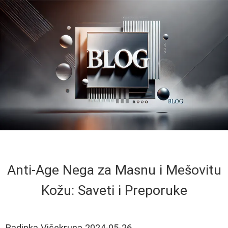
Anti-Age Nega za Masnu i Mešovitu
Kožu: Saveti i Preporuke
Radinka Višekruna
2024-05-26