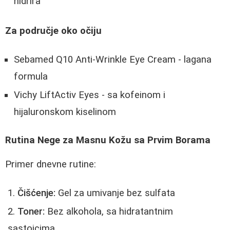
hidrira
Za područje oko očiju
Sebamed Q10 Anti-Wrinkle Eye Cream - lagana
formula
Vichy LiftActiv Eyes - sa kofeinom i
hijaluronskom kiselinom
Rutina Nege za Masnu Kožu sa Prvim Borama
Primer dnevne rutine:
Čišćenje:
Gel za umivanje bez sulfata
Toner:
Bez alkohola, sa hidratantnim
sastojcima