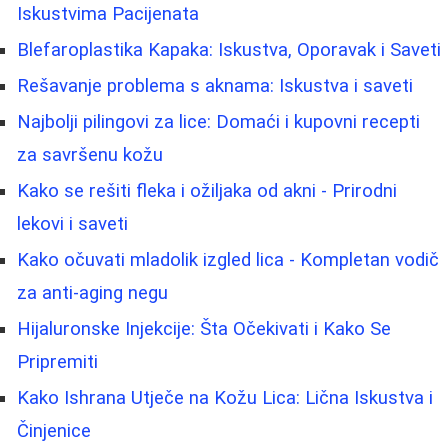
Iskustvima Pacijenata
Blefaroplastika Kapaka: Iskustva, Oporavak i Saveti
Rešavanje problema s aknama: Iskustva i saveti
Najbolji pilingovi za lice: Domaći i kupovni recepti
za savršenu kožu
Kako se rešiti fleka i ožiljaka od akni - Prirodni
lekovi i saveti
Kako očuvati mladolik izgled lica - Kompletan vodič
za anti-aging negu
Hijaluronske Injekcije: Šta Očekivati i Kako Se
Pripremiti
Kako Ishrana Utječe na Kožu Lica: Lična Iskustva i
Činjenice