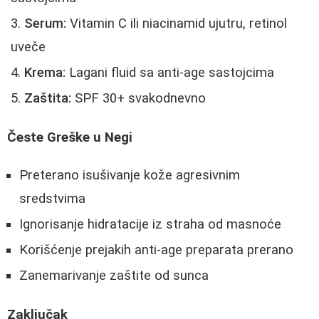
Serum:
Vitamin C ili niacinamid ujutru, retinol
uveče
Krema:
Lagani fluid sa anti-age sastojcima
Zaštita:
SPF 30+ svakodnevno
Česte Greške u Negi
Preterano isušivanje kože agresivnim
sredstvima
Ignorisanje hidratacije iz straha od masnoće
Korišćenje prejakih anti-age preparata prerano
Zanemarivanje zaštite od sunca
Zaključak