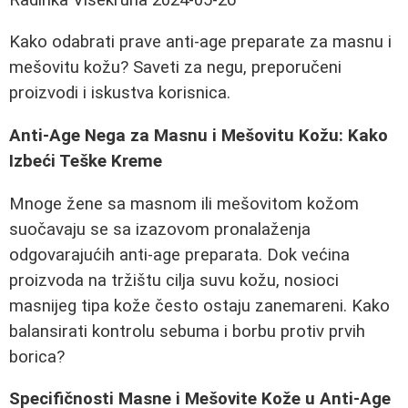
Kako odabrati prave anti-age preparate za masnu i
mešovitu kožu? Saveti za negu, preporučeni
proizvodi i iskustva korisnica.
Anti-Age Nega za Masnu i Mešovitu Kožu: Kako
Izbeći Teške Kreme
Mnoge žene sa masnom ili mešovitom kožom
suočavaju se sa izazovom pronalaženja
odgovarajućih anti-age preparata. Dok većina
proizvoda na tržištu cilja suvu kožu, nosioci
masnijeg tipa kože često ostaju zanemareni. Kako
balansirati kontrolu sebuma i borbu protiv prvih
borica?
Specifičnosti Masne i Mešovite Kože u Anti-Age