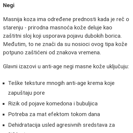
Negi
Masnija koza ima određene prednosti kada je reč o
starenju - prirodna masnoća kože deluje kao
zaštitni sloj koji usporava pojavu dubokih borica.
Međutim, to ne znači da su nosioci ovog tipa kože
potpuno zaštićeni od znakova vremena.
Glavni izazovi u anti-age negi masne kože uključuju:
Teške teksture mnogih anti-age krema koje
zapuštaju pore
Rizik od pojave komedona i bubuljica
Potreba za mat efektom tokom dana
Dehidratacija usled agresivnih sredstava za