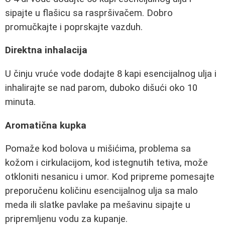
sipajte u flašicu sa raspršivačem. Dobro
promučkajte i poprskajte vazduh.
Direktna inhalacija
U činju vruće vode dodajte 8 kapi esencijalnog ulja i
inhalirajte se nad parom, duboko dišući oko 10
minuta.
Aromatična kupka
Pomaže kod bolova u mišićima, problema sa
kožom i cirkulacijom, kod istegnutih tetiva, može
otkloniti nesanicu i umor. Kod pripreme pomesajte
preporučenu količinu esencijalnog ulja sa malo
meda ili slatke pavlake pa mešavinu sipajte u
pripremljenu vodu za kupanje.