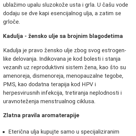
ublažimo upalu sluzokože usta i grla. U čašu vode
dodaju se dve kapi esencijalnog ulja, a zatim se
grloče.
Kadulja - žensko ulje sa brojnim blagodetima
Kadulja je pravo žensko ulje zbog svog estrogen-
like delovanja. Indikovana je kod bolesti i stanja
vezanih uz reproduktivni sistem žena, kao što su
amenoreja, dismenoreja, menopauzalne tegobe,
PMS, kao dodatna terapija kod HPV i
herpesvirusnih infekcija, tretiranja neplodnosti i
uravnoteženja menstrualnog ciklusa.
Zlatna pravila aromaterapije
Eterična ulja kupujte samo u specijaliziranim