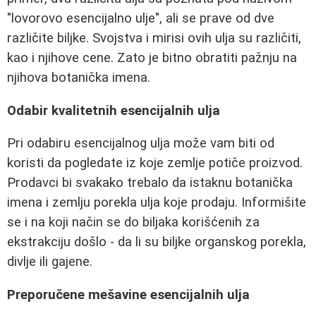
"lovorovo esencijalno ulje", ali se prave od dve
različite biljke. Svojstva i mirisi ovih ulja su različiti,
kao i njihove cene. Zato je bitno obratiti pažnju na
njihova botanička imena.
Odabir kvalitetnih esencijalnih ulja
Pri odabiru esencijalnog ulja može vam biti od
koristi da pogledate iz koje zemlje potiče proizvod.
Prodavci bi svakako trebalo da istaknu botanička
imena i zemlju porekla ulja koje prodaju. Informišite
se i na koji način se do biljaka korišćenih za
ekstrakciju došlo - da li su biljke organskog porekla,
divlje ili gajene.
Preporučene mešavine esencijalnih ulja