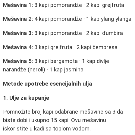
Mešavina 1:
3 kapi pomorandže · 2 kapi grejfruta
Mešavina 2:
4 kapi pomorandže · 1 kap ylang ylanga
Mešavina 3:
3 kapi pomorandže · 2 kapi đumbira
Mešavina 4:
3 kapi grejfruta · 2 kapi čempresa
Mešavina 5:
3 kapi bergamota · 1 kap divlje
narandže (neroli) · 1 kap jasmina
Metode upotrebe esencijalnih ulja
1. Ulje za kupanje
Pomnožite broj kapi odabrane mešavine sa 3 da
biste dobili ukupno 15 kapi. Ovu mešavinu
iskoristite u kadi sa toplom vodom.