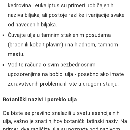
kedrovina i eukaliptus su primeri uobičajenih
naziva biljaka, ali postoje razlike i varijacije svake
od navedenih biljaka.
Čuvajte ulja u tamnim staklenim posudama
(braon ili kobalt plavim) i na hladnom, tamnom
mestu.
Vodite računa o svim bezbednosnim
upozorenjima na bočici ulja - posebno ako imate
zdravstvenih problema ili ste u drugom stanju.
Botanički nazivi i poreklo ulja
Da biste se pravilno snalazili u svetu esencijalnih
ulja, važno je znati njihov botanički latinski naziv. Na
primer, dva različita ulja su poznata pod nazivom