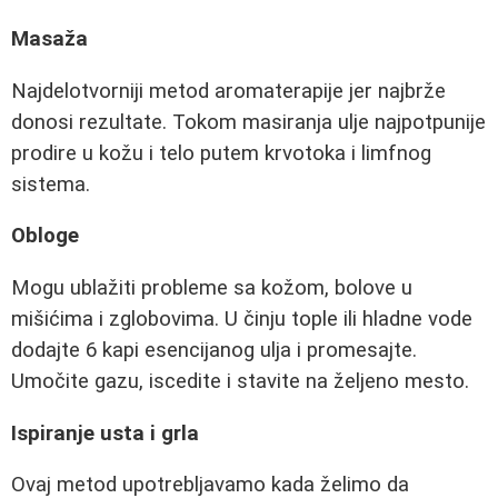
Masaža
Najdelotvorniji metod aromaterapije jer najbrže
donosi rezultate. Tokom masiranja ulje najpotpunije
prodire u kožu i telo putem krvotoka i limfnog
sistema.
Obloge
Mogu ublažiti probleme sa kožom, bolove u
mišićima i zglobovima. U činju tople ili hladne vode
dodajte 6 kapi esencijanog ulja i promesajte.
Umočite gazu, iscedite i stavite na željeno mesto.
Ispiranje usta i grla
Ovaj metod upotrebljavamo kada želimo da