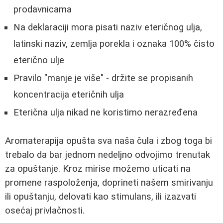
prodavnicama
Na deklaraciji mora pisati naziv eteričnog ulja,
latinski naziv, zemlja porekla i oznaka 100% čisto
eterično ulje
Pravilo "manje je više" - držite se propisanih
koncentracija eteričnih ulja
Eterična ulja nikad ne koristimo nerazređena
Aromaterapija opušta sva naša čula i zbog toga bi
trebalo da bar jednom nedeljno odvojimo trenutak
za opuštanje. Kroz mirise možemo uticati na
promene raspoloženja, doprineti našem smirivanju
ili opuštanju, delovati kao stimulans, ili izazvati
osećaj privlačnosti.