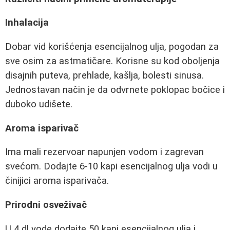
Inhalacija
Dobar vid korišćenja esencijalnog ulja, pogodan za
sve osim za astmatičare. Korisne su kod oboljenja
disajnih puteva, prehlade, kašlja, bolesti sinusa.
Jednostavan način je da odvrnete poklopac bočice i
duboko udišete.
Aroma isparivač
Ima mali rezervoar napunjen vodom i zagrevan
svećom. Dodajte 6-10 kapi esencijalnog ulja vodi u
činijici aroma isparivača.
Prirodni osveživač
U 4 dl vode dodajte 50 kapi esencijalnog ulja i