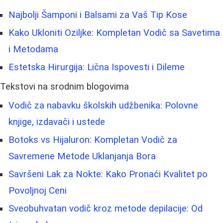
Najbolji Šamponi i Balsami za Vaš Tip Kose
Kako Ukloniti Oziljke: Kompletan Vodič sa Savetima
i Metodama
Estetska Hirurgija: Lična Ispovesti i Dileme
Tekstovi na srodnim blogovima
Vodič za nabavku školskih udžbenika: Polovne
knjige, izdavači i ustede
Botoks vs Hijaluron: Kompletan Vodič za
Savremene Metode Uklanjanja Bora
Savršeni Lak za Nokte: Kako Pronaći Kvalitet po
Povoljnoj Ceni
Sveobuhvatan vodič kroz metode depilacije: Od