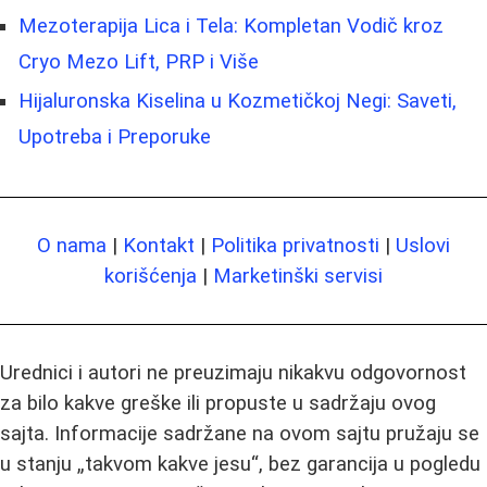
Mezoterapija Lica i Tela: Kompletan Vodič kroz
Cryo Mezo Lift, PRP i Više
Hijaluronska Kiselina u Kozmetičkoj Negi: Saveti,
Upotreba i Preporuke
O nama
|
Kontakt
|
Politika privatnosti
|
Uslovi
korišćenja
|
Marketinški servisi
Urednici i autori ne preuzimaju nikakvu odgovornost
za bilo kakve greške ili propuste u sadržaju ovog
sajta. Informacije sadržane na ovom sajtu pružaju se
u stanju „takvom kakve jesu“, bez garancija u pogledu