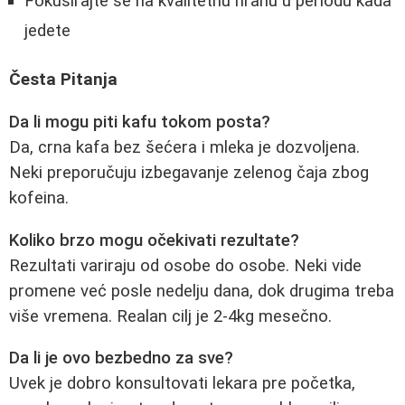
Fokusirajte se na kvalitetnu hranu u periodu kada
jedete
Česta Pitanja
Da li mogu piti kafu tokom posta?
Da, crna kafa bez šećera i mleka je dozvoljena.
Neki preporučuju izbegavanje zelenog čaja zbog
kofeina.
Koliko brzo mogu očekivati rezultate?
Rezultati variraju od osobe do osobe. Neki vide
promene već posle nedelju dana, dok drugima treba
više vremena. Realan cilj je 2-4kg mesečno.
Da li je ovo bezbedno za sve?
Uvek je dobro konsultovati lekara pre početka,