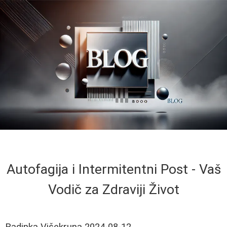
Autofagija i Intermitentni Post - Vaš
Vodič za Zdraviji Život
Radinka Višekruna
2024-08-12