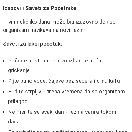
Izazovi i Saveti za Početnike
Prvih nekoliko dana može biti izazovno dok se
organizam navikava na novi režim:
Saveti za lakši početak:
Počnite postupno - prvo izbacite noćno
grickanje
Pijte puno vode, čajeve bez šećera i crnu kafu
Budite strpljivi - treba vremena da se organizam
prilagodi
Ne merite se svaki dan - težina varira tokom
dana