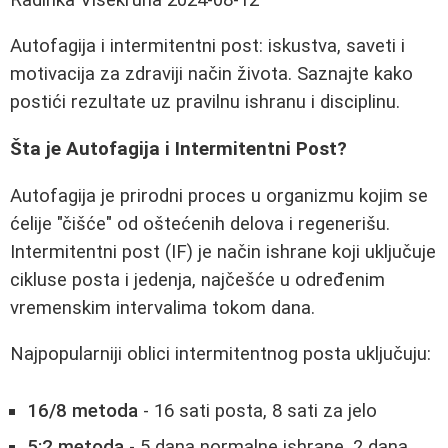
Autofagija i intermitentni post: iskustva, saveti i
motivacija za zdraviji način života. Saznajte kako
postići rezultate uz pravilnu ishranu i disciplinu.
Šta je Autofagija i Intermitentni Post?
Autofagija je prirodni proces u organizmu kojim se
ćelije "čišće" od oštećenih delova i regenerišu.
Intermitentni post (IF) je način ishrane koji uključuje
cikluse posta i jedenja, najčešće u određenim
vremenskim intervalima tokom dana.
Najpopularniji oblici intermitentnog posta uključuju:
16/8 metoda
- 16 sati posta, 8 sati za jelo
5:2 metoda
- 5 dana normalne ishrane, 2 dana