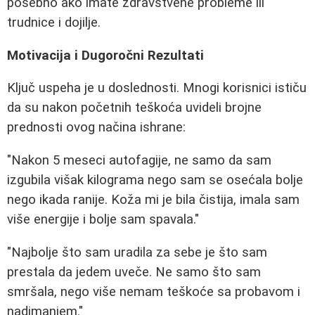
posebno ako imate zdravstvene probleme ili
trudnice i dojilje.
Motivacija i Dugoročni Rezultati
Ključ uspeha je u doslednosti. Mnogi korisnici ističu
da su nakon početnih teškoća uvideli brojne
prednosti ovog načina ishrane:
"Nakon 5 meseci autofagije, ne samo da sam
izgubila višak kilograma nego sam se osećala bolje
nego ikada ranije. Koža mi je bila čistija, imala sam
više energije i bolje sam spavala."
"Najbolje što sam uradila za sebe je što sam
prestala da jedem uveče. Ne samo što sam
smršala, nego više nemam teškoće sa probavom i
nadimanjem."