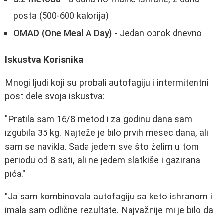
posta (500-600 kalorija)
OMAD (One Meal A Day)
- Jedan obrok dnevno
Iskustva Korisnika
Mnogi ljudi koji su probali autofagiju i intermitentni
post dele svoja iskustva:
"Pratila sam 16/8 metod i za godinu dana sam
izgubila 35 kg. Najteže je bilo prvih mesec dana, ali
sam se navikla. Sada jedem sve što želim u tom
periodu od 8 sati, ali ne jedem slatkiše i gazirana
pića."
"Ja sam kombinovala autofagiju sa keto ishranom i
imala sam odlične rezultate. Najvažnije mi je bilo da