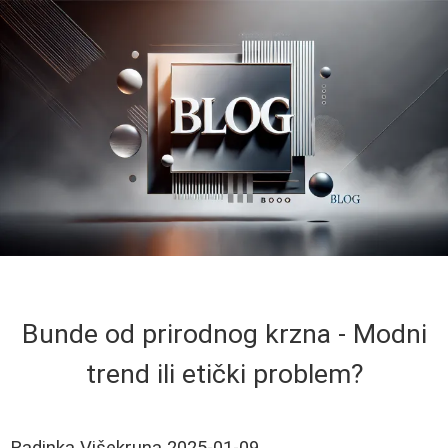
Bunde od prirodnog krzna - Modni
trend ili etički problem?
Radinka Višekruna
2025-01-09