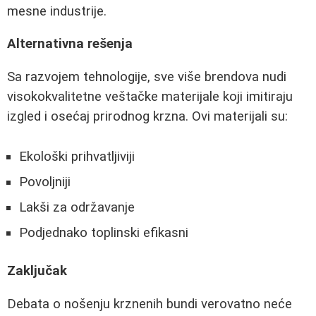
mesne industrije.
Alternativna rešenja
Sa razvojem tehnologije, sve više brendova nudi
visokokvalitetne veštačke materijale koji imitiraju
izgled i osećaj prirodnog krzna. Ovi materijali su:
Ekološki prihvatljiviji
Povoljniji
Lakši za održavanje
Podjednako toplinski efikasni
Zaključak
Debata o nošenju krznenih bundi verovatno neće