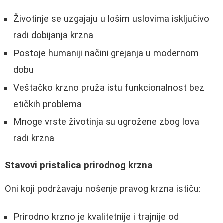
Životinje se uzgajaju u lošim uslovima isključivo
radi dobijanja krzna
Postoje humaniji načini grejanja u modernom
dobu
Veštačko krzno pruža istu funkcionalnost bez
etičkih problema
Mnoge vrste životinja su ugrožene zbog lova
radi krzna
Stavovi pristalica prirodnog krzna
Oni koji podržavaju nošenje pravog krzna ističu:
Prirodno krzno je kvalitetnije i trajnije od