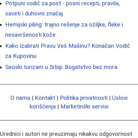
Potpuni vodič za post - posni recepti, pravila,
saveti i duhovni značaj
Hemijski piling: trajno rešenje za ožiljke, fleke i
nesavršenosti kože
Kako Izabrati Pravu Veš Mašinu? Konačan Vodič
za Kupovinu
Seoski turizam u Srbiji: Bogatstvo bez mora
O nama
|
Kontakt
|
Politika privatnosti
|
Uslovi
korišćenja
|
Marketinški servisi
Urednici i autori ne preuzimaju nikakvu odgovornost