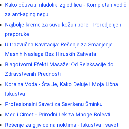
Kako očuvati mladolik izgled lica - Kompletan vodič
za anti-aging negu
Najbolje kreme za suvu kožu i bore - Poredjenje i
preporuke
Ultrazvučna Kavitacija: Rešenje za Smanjenje
Masnih Naslaga Bez Hiruskih Zahvata
Blagotvorni Efekti Masaže: Od Relaksacije do
Zdravstvenih Prednosti
Koralna Voda - Šta Je, Kako Deluje i Moja Lična
Iskustva
Profesionalni Saveti za Savršenu Šminku
Med i Cimet - Prirodni Lek za Mnoge Bolesti
Rešenje za gljivice na noktima - Iskustva i saveti