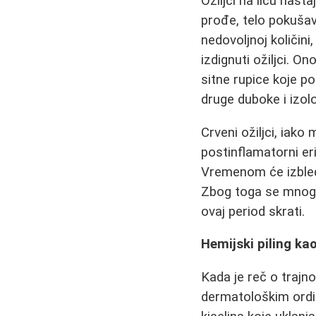
Ožiljci na licu nast
prođe, telo pokušav
nedovoljnoj količini
izdignuti ožiljci. 
sitne rupice koje p
druge duboke i izolo
Crveni ožiljci, iako
postinflamatorni eri
Vremenom će izbled
Zbog toga se mnogi 
ovaj period skrati.
Hemijski piling ka
Kada je reč o trajno
dermatološkim ordi