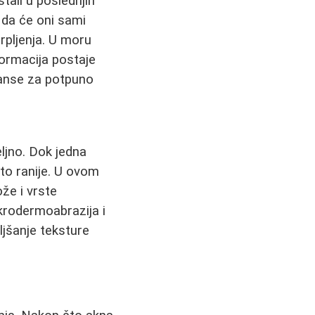
stali u poslednjih
 da će oni sami
rpljenja. U moru
formacija postaje
šanse za potpuno
ljno. Dok jedna
što ranije. U ovom
ože i vrste
krodermoabrazija i
ljšanje teksture