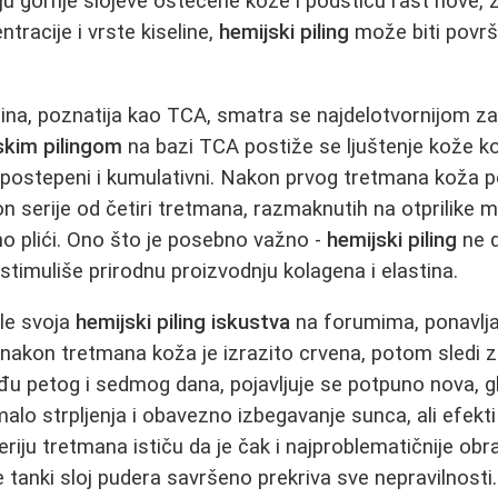
aju gornje slojeve oštećene kože i podstiču rast nove, z
tracije i vrste kiseline,
hemijski piling
može biti površ
elina, poznatija kao TCA, smatra se najdelotvornijom za
skim pilingom
na bazi TCA postiže se ljuštenje kože k
u postepeni i kumulativni. Nakon prvog tretmana koža po
on serije od četiri tretmana, razmaknutih na otprilike m
tno plići. Ono što je posebno važno -
hemijski piling
ne d
r stimuliše prirodnu proizvodnju kolagena i elastina.
le svoja
hemijski piling iskustva
na forumima, ponavlja
 nakon tretmana koža je izrazito crvena, potom sledi za
u petog i sedmog dana, pojavljuje se potpuno nova, g
lo strpljenja i obavezno izbegavanje sunca, ali efekti
seriju tretmana ističu da je čak i najproblematičnije o
 tanki sloj pudera savršeno prekriva sve nepravilnosti.