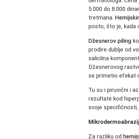
dermatologa. Cena 
5.000 do 8.000 dinar
tretmana.
Hemijski
posto, što je, kada
Džesnerov piling
kom
prodire dublje od v
salicilna komponent
Džesnerovog rastvo
se primetio efekat n
Tu su i piruvični i 
rezultate kod hiperp
svoje specifičnosti
Mikrodermoabrazija
Za razliku od
hemij