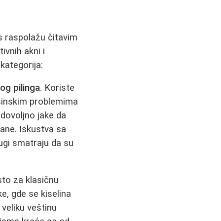
 raspolažu čitavim
ivnih akni i
kategorija:
og pilinga
. Koriste
ršinskim problemima
 dovoljno jake da
mane. Iskustva sa
ugi smatraju da su
sto za klasičnu
e, gde se kiselina
veliku veštinu