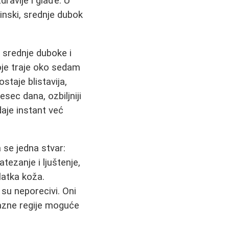
dravije i glađe. U
inski, srednje dubok
 srednje duboke i
oje traje oko sedam
staje blistavija,
esec dana, ozbiljniji
aje instant već
 se jedna stvar:
tezanje i ljuštenje,
latka koža.
 su neporecivi. Oni
brazne regije moguće