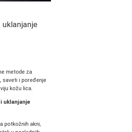
z uklanjanje
ane metode za
, saveti i poređenje
viju kožu lica.
i uklanjanje
ca potkožnih akni,