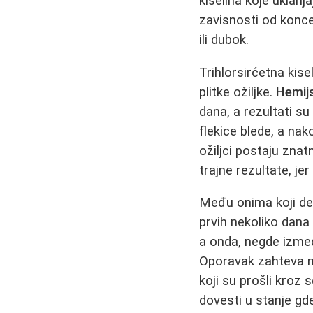
kiselina koje uklanj
zavisnosti od koncen
ili dubok.
Trihlorsirćetna kis
plitke ožiljke.
Hemij
dana, a rezultati s
flekice blede, a nak
ožiljci postaju zna
trajne rezultate, je
Među onima koji de
prvih nekoliko dana
a onda, negde izmeđ
Oporavak zahteva ma
koji su prošli kroz 
dovesti u stanje gde