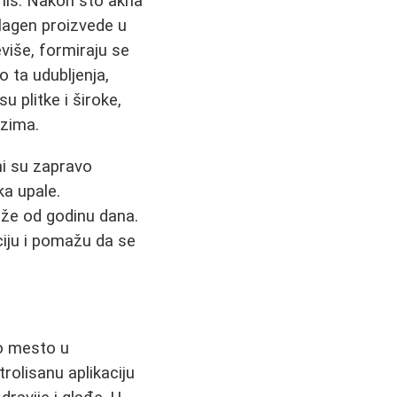
rmis. Nakon što akna
lagen proizvede u
eviše, formiraju se
o ta udubljenja,
 plitke i široke,
azima.
Oni su zapravo
ka upale.
uže od godinu dana.
ciju i pomažu da se
o mesto u
olisanu aplikaciju