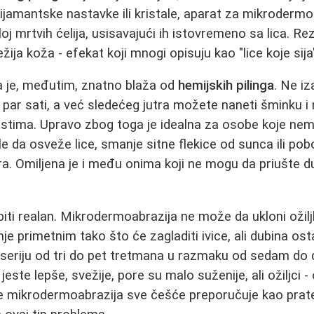
ijamantske nastavke ili kristale, aparat za mikroderm
loj mrtvih ćelija, usisavajući ih istovremeno sa lica. Re
svežija koža - efekat koji mnogi opisuju kao "lice koje sija
 je, međutim, znatno blaža od
hemijskih pilinga
. Ne iz
 par sati, a već sledećeg jutra možete naneti šminku i 
stima. Upravo zbog toga je idealna za osobe koje nem
le da osveže lice, smanje sitne flekice od sunca ili pob
ra. Omiljena je i među onima koji ne mogu da priušte 
iti realan. Mikrodermoabrazija ne može da ukloni ožil
je primetnim tako što će zagladiti ivice, ali dubina ost
 seriju od tri do pet tretmana u razmaku od sedam do
 jeste lepše, svežije, pore su malo suženije, ali ožiljci - 
se mikrodermoabrazija sve češće preporučuje kao prate