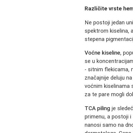
Različite vrste hem
Ne postoji jedan un
spektrom kiselina, a
stepena pigmentaci
Voćne kiseline
, pop
se u koncentracijam
- sitnim flekicama,
značajnije deluju na
voćnim kiselinama s
za te pare mogli do
TCA piling
je sledeć
primenu, a postoji i
nanosi samo na dno 