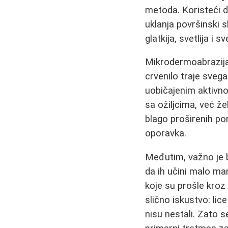
metoda. Koristeći d
uklanja površinski s
glatkija, svetlija i 
Mikrodermoabrazija
crvenilo traje svega
uobičajenim aktivno
sa ožiljcima, već že
blago proširenih po
oporavka.
Međutim, važno je b
da ih učini malo man
koje su prošle kroz
slično iskustvo: lice
nisu nestali. Zato 