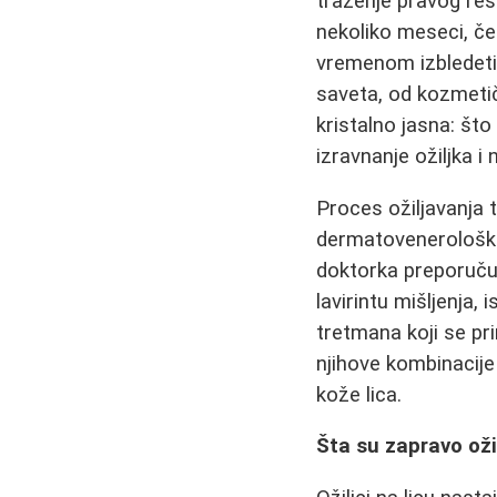
traženje pravog reše
nekoliko meseci, če
vremenom izbledeti,
saveta, od kozmetič
kristalno jasna: š
izravnanje ožiljka 
Proces ožiljavanja t
dermatoveneroloških
doktorka preporučuj
lavirintu mišljenja, 
tretmana koji se pr
njihove kombinacije
kože lica.
Šta su zapravo oži