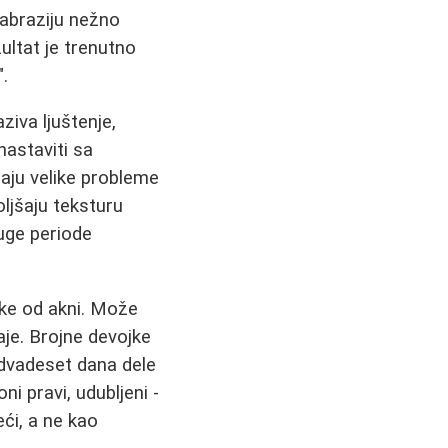
oabraziju nežno
zultat je trenutno
".
aziva ljuštenje,
nastaviti sa
aju velike probleme
oljšaju teksturu
duge periode
jke od akni. Može
aje. Brojne devojke
 dvadeset dana dele
oni pravi, udubljeni -
ći, a ne kao