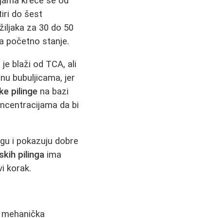
jama kreće se od
iri do šest
iljaka za 30 do 50
a početno stanje.
je blaži od TCA, ali
nu bubuljicama, jer
ke pilinge
na bazi
ncentracijama da bi
angu i pokazuju dobre
skih pilinga
ima
i korak.
e mehanička