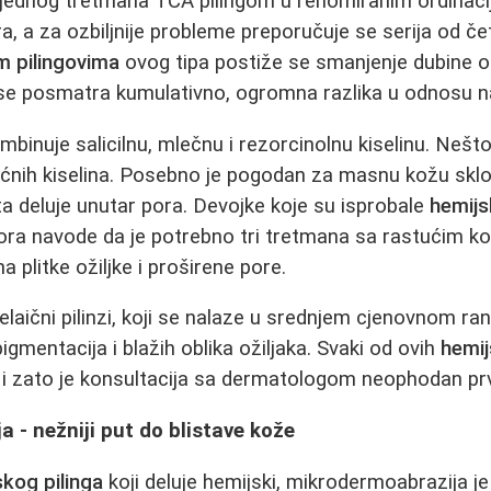
jednog tretmana TCA pilingom u renomiranim ordinaci
a, a za ozbiljnije probleme preporučuje se serija od čet
m pilingovima
ovog tipa postiže se smanjenje dubine ož
 se posmatra kumulativno, ogromna razlika u odnosu n
binuje salicilnu, mlečnu i rezorcinolnu kiselinu. Nešto 
oćnih kiselina. Posebno je pogodan za masnu kožu sklo
a deluje unutar pora. Devojke koje su isprobale
hemijs
ra navode da je potrebno tri tretmana sa rastućim ko
a plitke ožiljke i proširene pore.
azelaični pilinzi, koji se nalaze u srednjem cjenovnom r
igmentacija i blažih oblika ožiljaka. Svaki od ovih
hemij
, i zato je konsultacija sa dermatologom neophodan prv
 - nežniji put do blistave kože
skog pilinga
koji deluje hemijski, mikrodermoabrazija j