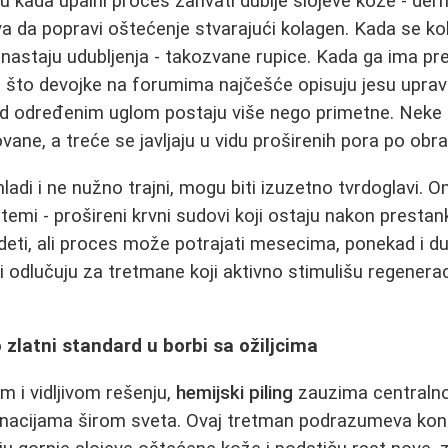
aju kada upalni proces zahvati dublje slojeve kože - de
a da popravi oštećenje stvarajući kolagen. Kada se ko
, nastaju udubljenja - takozvane rupice. Kada ga ima pr
Ono što devojke na forumima najčešće opisuju jesu uprav
od određenim uglom postaju više nego primetne. Neke su
vane, a treće se javljaju u vidu proširenih pora po obr
 mladi i ne nužno trajni, mogu biti izuzetno tvrdoglavi. 
temi - prošireni krvni sudovi koji ostaju nakon prestan
eti, ali proces može potrajati mesecima, ponekad i d
odlučuju za tretmane koji aktivno stimulišu regenera
o zlatni standard u borbi sa ožiljcima
m i vidljivom rešenju,
hemijski piling
zauzima centraln
nacijama širom sveta. Ovaj tretman podrazumeva kontr