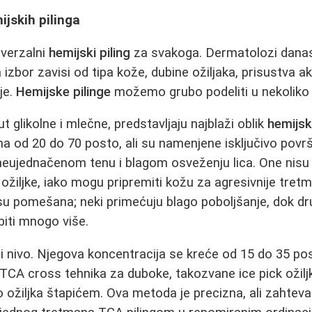
ijskih pilinga
iverzalni
hemijski piling
za svakoga. Dermatolozi danas
 izbor zavisi od tipa kože, dubine ožiljaka, prisustva akt
je.
Hemijske pilinge
možemo grubo podeliti u nekoliko 
ut glikolne i mlečne, predstavljaju najblaži oblik
hemijsk
a od 20 do 70 posto, ali su namenjene isključivo pov
 neujednačenom tenu i blagom osveženju lica. One nisu
 ožiljke, iako mogu pripremiti kožu za agresivnije tret
u pomešana; neki primećuju blago poboljšanje, dok dr
biti mnogo više.
i nivo. Njegova koncentracija se kreće od 15 do 35 po
 TCA cross tehnika za duboke, takozvane ice pick ožiljk
ožiljka štapićem. Ova metoda je precizna, ali zahteva 