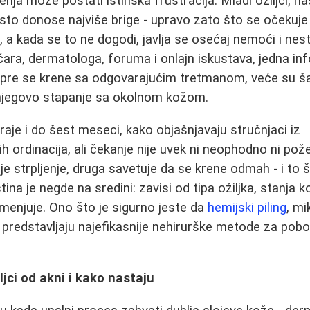
nja može postati istinska frustracija. Mladi ožiljci, na
sto donose najviše brige - upravo zato što se očekuje
 a kada se to ne dogodi, javlja se osećaj nemoći i nest
ara, dermatologa, foruma i onlajn iskustava, jedna in
to pre se krene sa odgovarajućim tretmanom, veće su 
i njegovo stapanje sa okolnom kožom.
raje i do šest meseci, kako objašnjavaju stručnjaci iz
 ordinacija, ali čekanje nije uvek ni neophodno ni pože
e strpljenje, druga savetuje da se krene odmah - i to 
istina je negde na sredini: zavisi od tipa ožiljka, stanja k
imenjuje. Ono što je sigurno jeste da
hemijski piling
, mi
 predstavljaju najefikasnije nehirurške metode za pobo
ljci od akni i kako nastaju