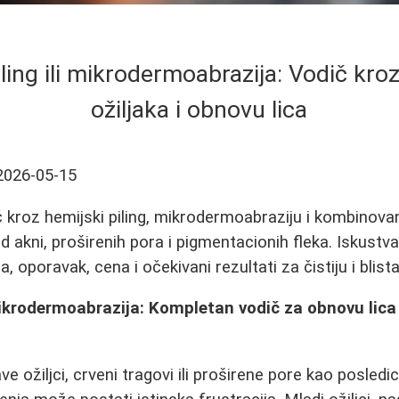
ling ili mikrodermoabrazija: Vodič kro
ožiljaka i obnovu lica
2026-05-15
 kroz hemijski piling, mikrodermoabraziju i kombinov
od akni, proširenih pora i pigmentacionih fleka. Iskustva
 oporavak, cena i očekivani rezultati za čistiju i blista
mikrodermoabrazija: Kompletan vodič za obnovu lica 
ve ožiljci, crveni tragovi ili proširene pore kao posledi