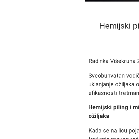
Hemijski pi
Radinka Višekruna
Sveobuhvatan vodič
uklanjanje ožiljaka 
efikasnosti tretmana,
Hemijski piling i 
ožiljaka
Kada se na licu poja