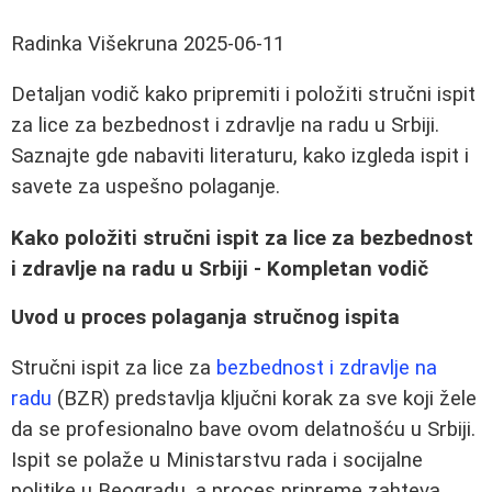
Radinka Višekruna
2025-06-11
Detaljan vodič kako pripremiti i položiti stručni ispit
za lice za bezbednost i zdravlje na radu u Srbiji.
Saznajte gde nabaviti literaturu, kako izgleda ispit i
savete za uspešno polaganje.
Kako položiti stručni ispit za lice za bezbednost
i zdravlje na radu u Srbiji - Kompletan vodič
Uvod u proces polaganja stručnog ispita
Stručni ispit za lice za
bezbednost i zdravlje na
radu
(BZR) predstavlja ključni korak za sve koji žele
da se profesionalno bave ovom delatnošću u Srbiji.
Ispit se polaže u Ministarstvu rada i socijalne
politike u Beogradu, a proces pripreme zahteva