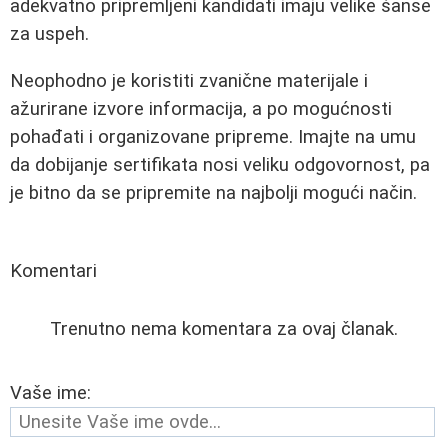
adekvatno pripremljeni kandidati imaju velike šanse
za uspeh.
Neophodno je koristiti zvanične materijale i
ažurirane izvore informacija, a po mogućnosti
pohađati i organizovane pripreme. Imajte na umu
da dobijanje sertifikata nosi veliku odgovornost, pa
je bitno da se pripremite na najbolji mogući način.
Komentari
Trenutno nema komentara za ovaj članak.
Vaše ime: