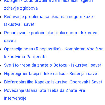
Kolagen - Čudo proteina za mladalački izgled i
zdravlje zglobova
Rešavanje problema sa aknama i negom kože -
Iskustva i saveti
Popunjavanje podočnjaka hijaluronom - Iskustva i
saveti
Operacija nosa (Rinoplastika) - Kompletan Vodič sa
Iskustvima Pacijenata
Sve što treba da znate o Botoxu - Iskustva i saveti
Hiperpigmentacija i fleke na licu - Rešenja i saveti
Blefaroplastika Kapaka: Iskustva, Oporavak i Saveti
Povećanje Usana: Šta Treba da Znate Pre
Intervencije