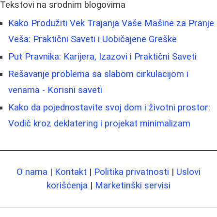
Tekstovi na srodnim blogovima
Kako Produžiti Vek Trajanja Vaše Mašine za Pranje
Veša: Praktični Saveti i Uobičajene Greške
Put Pravnika: Karijera, Izazovi i Praktični Saveti
Rešavanje problema sa slabom cirkulacijom i
venama - Korisni saveti
Kako da pojednostavite svoj dom i životni prostor:
Vodič kroz deklatering i projekat minimalizam
O nama
|
Kontakt
|
Politika privatnosti
|
Uslovi
korišćenja
|
Marketinški servisi