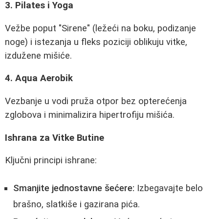
3. Pilates i Yoga
Vežbe poput "Sirene" (ležeći na boku, podizanje
noge) i istezanja u fleks poziciji oblikuju vitke,
izdužene mišiće.
4. Aqua Aerobik
Vezbanje u vodi pruža otpor bez opterećenja
zglobova i minimalizira hipertrofiju mišića.
Ishrana za Vitke Butine
Ključni principi ishrane:
Smanjite jednostavne šećere:
Izbegavajte belo
brašno, slatkiše i gazirana pića.