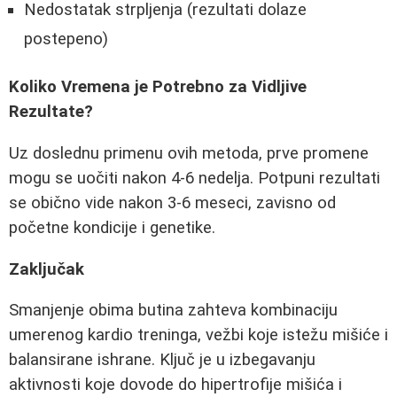
Nedostatak strpljenja (rezultati dolaze
postepeno)
Koliko Vremena je Potrebno za Vidljive
Rezultate?
Uz doslednu primenu ovih metoda, prve promene
mogu se uočiti nakon 4-6 nedelja. Potpuni rezultati
se obično vide nakon 3-6 meseci, zavisno od
početne kondicije i genetike.
Zaključak
Smanjenje obima butina zahteva kombinaciju
umerenog kardio treninga, vežbi koje istežu mišiće i
balansirane ishrane. Ključ je u izbegavanju
aktivnosti koje dovode do hipertrofije mišića i