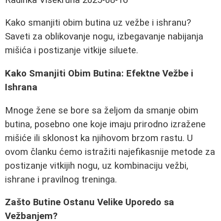
Kako smanjiti obim butina uz vežbe i ishranu?
Saveti za oblikovanje nogu, izbegavanje nabijanja
mišića i postizanje vitkije siluete.
Kako Smanjiti Obim Butina: Efektne Vežbe i
Ishrana
Mnoge žene se bore sa željom da smanje obim
butina, posebno one koje imaju prirodno izražene
mišiće ili sklonost ka njihovom brzom rastu. U
ovom članku ćemo istražiti najefikasnije metode za
postizanje vitkijih nogu, uz kombinaciju vežbi,
ishrane i pravilnog treninga.
Zašto Butine Ostanu Velike Uporedo sa
Vežbanjem?