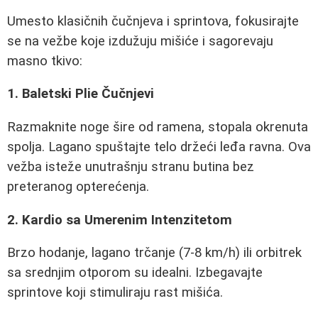
Umesto klasičnih čučnjeva i sprintova, fokusirajte
se na vežbe koje izdužuju mišiće i sagorevaju
masno tkivo:
1. Baletski Plie Čučnjevi
Razmaknite noge šire od ramena, stopala okrenuta
spolja. Lagano spuštajte telo držeći leđa ravna. Ova
vežba isteže unutrašnju stranu butina bez
preteranog opterećenja.
2. Kardio sa Umerenim Intenzitetom
Brzo hodanje, lagano trčanje (7-8 km/h) ili orbitrek
sa srednjim otporom su idealni. Izbegavajte
sprintove koji stimuliraju rast mišića.