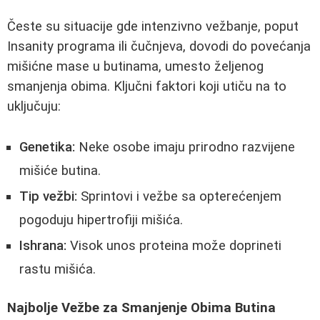
Česte su situacije gde intenzivno vežbanje, poput
Insanity programa ili čučnjeva, dovodi do povećanja
mišićne mase u butinama, umesto željenog
smanjenja obima. Ključni faktori koji utiču na to
uključuju:
Genetika:
Neke osobe imaju prirodno razvijene
mišiće butina.
Tip vežbi:
Sprintovi i vežbe sa opterećenjem
pogoduju hipertrofiji mišića.
Ishrana:
Visok unos proteina može doprineti
rastu mišića.
Najbolje Vežbe za Smanjenje Obima Butina