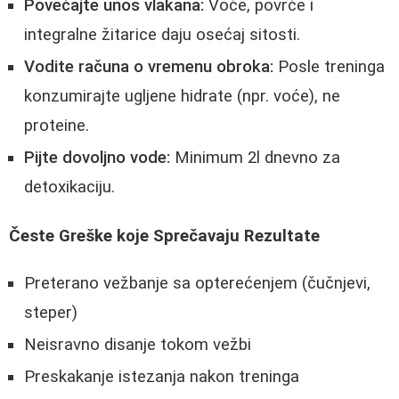
Povećajte unos vlakana:
Voće, povrće i
integralne žitarice daju osećaj sitosti.
Vodite računa o vremenu obroka:
Posle treninga
konzumirajte ugljene hidrate (npr. voće), ne
proteine.
Pijte dovoljno vode:
Minimum 2l dnevno za
detoxikaciju.
Česte Greške koje Sprečavaju Rezultate
Preterano vežbanje sa opterećenjem (čučnjevi,
steper)
Neisravno disanje tokom vežbi
Preskakanje istezanja nakon treninga