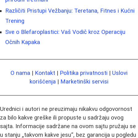
Različiti Pristupi Vežbanju: Teretana, Fitnes i Kućni
Trening
Sve o Blefaroplastici: Vaš Vodič kroz Operaciju
Očnih Kapaka
O nama
|
Kontakt
|
Politika privatnosti
|
Uslovi
korišćenja
|
Marketinški servisi
Urednici i autori ne preuzimaju nikakvu odgovornost
za bilo kakve greške ili propuste u sadržaju ovog
sajta. Informacije sadržane na ovom sajtu pružaju se
u stanju „takvom kakve jesu“, bez garancija u pogledu