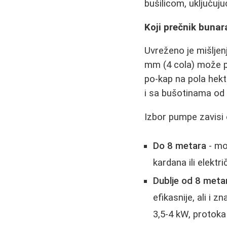
bušilicom, uključuju
Koji prečnik bunar
Uvreženo je mišljenj
mm (4 cola) može pod
po-kap na pola hekt
i sa bušotinama od
Izbor pumpe zavisi
Do 8 metara
- mo
kardana ili elektr
Dublje od 8 meta
efikasnije, ali i
3,5-4 kW, protoka