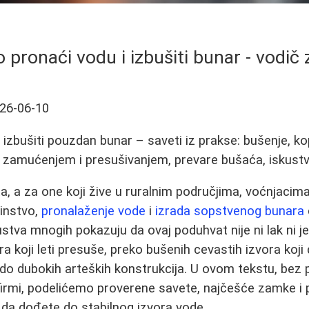
pronaći vodu i izbušiti bunar - vodič 
26-06-10
 izbušiti pouzdan bunar – saveti iz prakse: bušenje, ko
 zamućenjem i presušivanjem, prevare bušaća, iskust
, a za one koji žive u ruralnim područjima, voćnjacima 
dinstvo,
pronalaženje vode
i
izrada sopstvenog bunara
skustva mnogih pokazuju da ovaj poduhvat nije ni lak ni 
ra koji leti presuše, preko bušenih cevastih izvora koji 
e do dubokih arteških konstrukcija. U ovom tekstu, bez
firmi, podelićemo proverene savete, najčešće zamke i 
da dođete do stabilnog izvora vode.