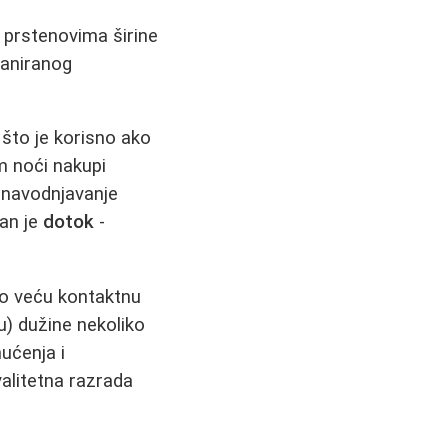
m prstenovima širine
laniranog
što je korisno ako
om noći nakupi
o navodnjavanje
dan je
dotok
-
no veću kontaktnu
u) dužine nekoliko
ućenja i
valitetna razrada