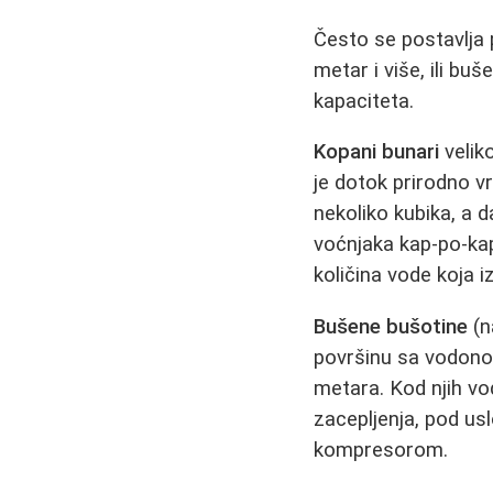
Često se postavlja p
metar i više, ili b
kapaciteta.
Kopani bunari
velik
je dotok prirodno v
nekoliko kubika, a 
voćnjaka kap-po-kap
količina vode koja i
Bušene bušotine
(n
površinu sa vodonos
metara. Kod njih vo
zacepljenja, pod usl
kompresorom.