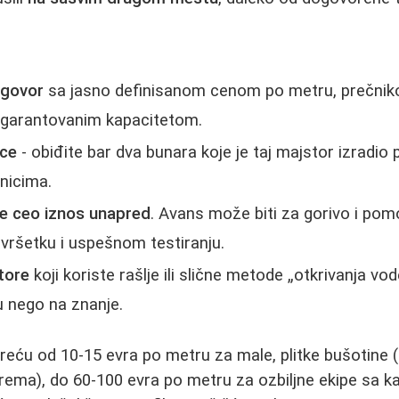
:
ugovor
sa jasno definisanom cenom po metru, prečnik
m garantovanim kapacitetom.
nce
- obiđite bar dva bunara koje je taj majstor izradio 
snicima.
te ceo iznos unapred
. Avans može biti za gorivo i pomo
avršetku i uspešnom testiranju.
tore
koji koriste rašlje ili slične metode „otkrivanja vo
u nego na znanje.
reću od 10-15 evra po metru za male, plitke bušotine (
rema), do 60-100 evra po metru za ozbiljne ekipe sa 