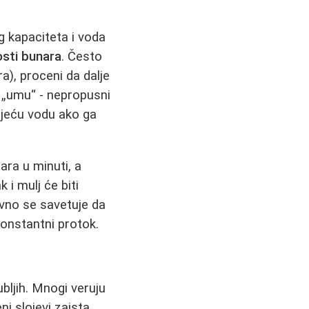
g kapaciteta i voda
osti bunara
. Često
), proceni da dalje
u „umu“ - nepropusni
ojeću vodu ako ga
ara u minuti, a
 i mulj će biti
ovno se savetuje da
onstantni protok.
ubljih. Mnogi veruju
i slojevi zaista