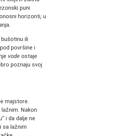
sezonski puni
donosni horizonti, u
anja.
bušotinu ili
pod površine i
nje vode
ostaje
obro poznaju svoj
ne majstore.
u lažnim. Nakon
“ i da dalje ne
i sa lažnim
tačke.