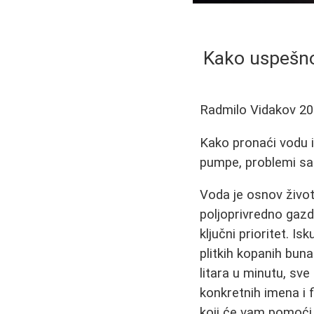
Kako uspešno 
Radmilo Vidakov
20
Kako pronaći vodu i
pumpe, problemi sa
Voda je osnov života
poljoprivredno gaz
ključni prioritet. I
plitkih kopanih buna
litara u minutu, sv
konkretnih imena i 
koji će vam pomoći 