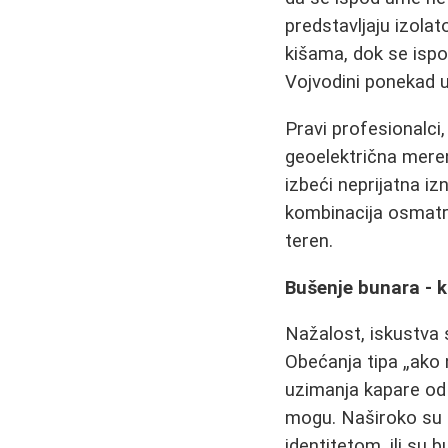
predstavljaju izola
kišama, dok se ispod
Vojvodini ponekad ud
Pravi profesionalci
geoelektrična meren
izbeći neprijatna iz
kombinacija osmatra
teren.
Bušenje bunara - k
Nažalost, iskustva 
Obećanja tipa „ako 
uzimanja kapare od 5
mogu. Naširoko su p
identitetom, ili su b