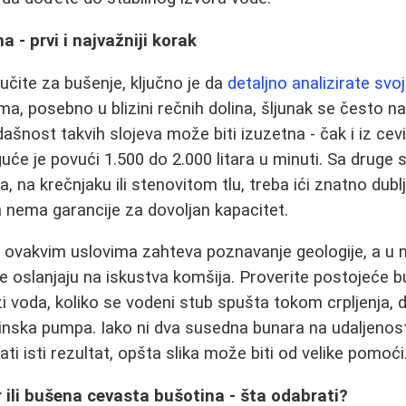
 - prvi i najvažniji korak
učite za bušenje, ključno je da
detaljno analizirate svo
a, posebno u blizini rečnih dolina, šljunak se često na
ašnost takvih slojeva može biti izuzetna - čak i iz cev
će je povući 1.500 do 2.000 litara u minuti. Sa druge 
, na krečnjaku ili stenovitom tlu, treba ići znatno dubl
a nema garancije za dovoljan kapacitet.
 ovakvim uslovima zahteva poznavanje geologije, a u 
e oslanjaju na iskustva komšija. Proverite postojeće bu
zi voda, koliko se vodeni stub spušta tokom crpljenja, da
šinska pumpa. Iako ni dva susedna bunara na udaljenos
i isti rezultat, opšta slika može biti od velike pomoći
r ili bušena cevasta bušotina - šta odabrati?