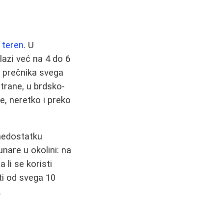
j teren
. U
lazi već na 4 do 6
i prečnika svega
strane, u brdsko-
je, neretko i preko
nedostatku
nare u okolini: na
 li se koristi
ti od svega 10
.