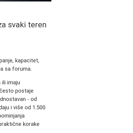
za svaki teren
panje, kapacitet,
va sa foruma.
ili imaju
često postaje
jednostavan - od
daju i više od 1.500
 pominjanja
praktične korake