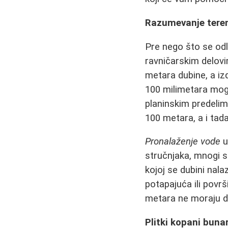
Razumevanje terena
Pre nego što se odl
ravničarskim delovim
metara dubine, a izd
100 milimetara mogu
planinskim predelima
100 metara, a i tad
Pronalaženje vode
u
stručnjaka, mnogi s
kojoj se dubini nala
potapajuća ili povr
metara ne moraju dat
Plitki kopani buna