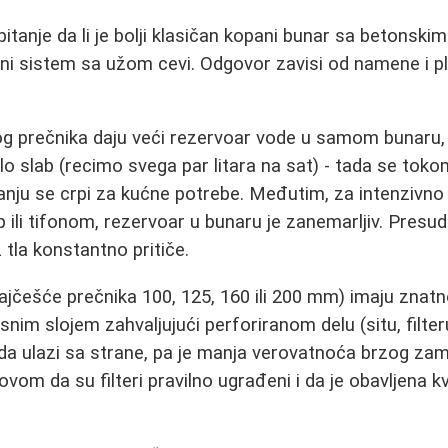
itanje da li je bolji klasičan kopani bunar sa betonski
ušeni sistem sa užom cevi. Odgovor zavisi od namene i p
og prečnika daju veći rezervoar vode u samom bunaru, 
rlo slab (recimo svega par litara na sat) - tada se tok
danju se crpi za kućne potrebe. Međutim, za intenzivn
 ili tifonom, rezervoar u bunaru je zanemarljiv. Presu
z tla konstantno pritiče.
ajčešće prečnika 100, 125, 160 ili 200 mm) imaju znat
nim slojem zahvaljujući perforiranom delu (situ, filter
da ulazi sa strane, pa je manja verovatnoća brzog zam
ovom da su filteri pravilno ugrađeni i da je obavljena k