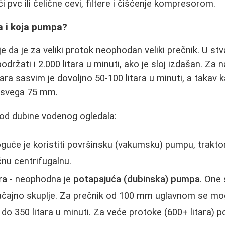
ći pvc ili čelične cevi, filtere i čišćenje kompresorom.
a i koja pumpa?
e da je za veliki protok neophodan veliki prečnik. U st
ržati i 2.000 litara u minuti, ako je sloj izdašan. Za 
ara sasvim je dovoljno 50-100 litara u minuti, a takav 
 svega 75 mm.
 od dubine vodenog ogledala:
guće je koristiti površinsku (vakumsku) pumpu, trakt
ičnu centrifugalnu.
ra
- neophodna je
potapajuća (dubinska) pumpa
. One
 značajno skuplje. Za prečnik od 100 mm uglavnom se m
 do 350 litara u minuti. Za veće protoke (600+ litara)