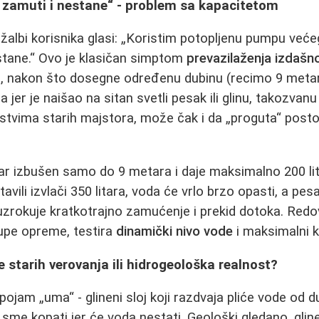
zamuti i nestane“ - problem sa kapacitetom
žalbi korisnika glasi: „Koristim potopljenu pumpu veće
tane.“ Ovo je klasičan simptom
prevazilaženja izdašn
, nakon što dosegne određenu dubinu (recimo 9 metara
jer je naišao na sitan svetli pesak ili glinu, takozvan
kustvima starih majstora, može čak i da „proguta“ post
nar izbušen samo do 9 metara i daje maksimalno 200 lit
vili izvlači 350 litara, voda će vrlo brzo opasti, a pesak
 uzrokuje kratkotrajno zamućenje i prekid dotoka. Red
kupe opreme, testira
dinamički nivo vode
i maksimalni k
 starih verovanja ili hidrogeološka realnost?
ojam „uma“ - glineni sloj koji razdvaja pliće vode od d
sme kopati jer će voda nestati. Geološki gledano, glinen