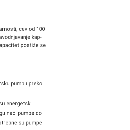
varnosti, cev od 100
navodnjavanje kap-
kapacitet postiže se
orsku pumpu preko
 su energetski
ogu naći pumpe do
 potrebne su pumpe