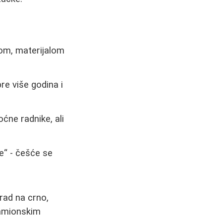
om, materijalom
pre više godina i
ćne radnike, ali
de“ - češće se
rad na crno,
kamionskim