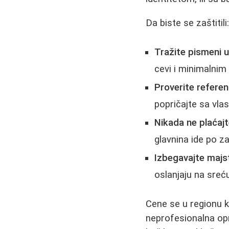
Da biste se zaštitili
Tražite pismeni 
cevi i minimalni
Proverite refere
popričajte sa vla
Nikada ne plaćaj
glavnina ide po z
Izbegavajte majs
oslanjaju na sreć
Cene se u regionu k
neprofesionalna op