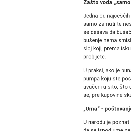
Zašto voda „samo 
Jedna od najčešćih 
samo zamuti te nes
se dešava da bušać
bušenje nema smisla 
sloj koji, prema is
probijete.
U praksi, ako je bu
pumpa koju ste posta
uvučeni u sito, što
se, pre kupovine s
„Uma“ - poštovanje
U narodu je poznat p
da se ispod ume ne 