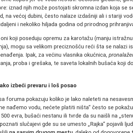
tore: iznad njih može postojati skromna izdan koja se 
, na većoj dubini, često nalaze izdašniji ali i stariji vo
aljeni i nekoliko hiljada godina od prirodnog prihranjiv
, oni koji poseduju opremu za karotažu (manju istražnu 
ja), mogu sa velikom preciznošću reći šta se nalazi is
nenađenja. Ipak, za većinu vlasnika okućnica,
pronalaže
nja, proba i grešaka, te saveta lokalnih bušaća koji d
ako izbeći prevaru i loš posao
sa foruma pokazuju koliko je lako naleteti na nesaves
ne nađemo vodu, nećete platiti ništa“ često se pokaž
00 evra, bušaći nestanu ili tvrde da su naišli na „stenu
oznati slučajevi gde su se umesto „Rajka“ pojavili ljud
ušili
na sasvim drugom mestu
, daleko od dogovorene 