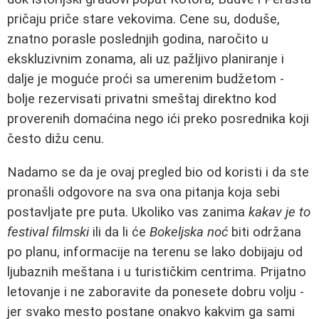
pričaju priče stare vekovima. Cene su, doduše,
znatno porasle poslednjih godina, naročito u
ekskluzivnim zonama, ali uz pažljivo planiranje i
dalje je moguće proći sa umerenim budžetom -
bolje rezervisati privatni smeštaj direktno kod
proverenih domaćina nego ići preko posrednika koji
često dižu cenu.
Nadamo se da je ovaj pregled bio od koristi i da ste
pronašli odgovore na sva ona pitanja koja sebi
postavljate pre puta. Ukoliko vas zanima
kakav je to
festival filmski
ili da li će
Bokeljska noć
biti održana
po planu, informacije na terenu se lako dobijaju od
ljubaznih meštana i u turističkim centrima. Prijatno
letovanje i ne zaboravite da ponesete dobru volju -
jer svako mesto postane onakvo kakvim ga sami