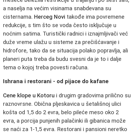
a naselja na većim visinama snabdevana su
cisternama.
Herceg Novi
takođe ima povremene
redukcije, s tim što se voda često isključuje u
noćnim satima. Turistički radnici i iznajmljivači već
duže vreme ulažu u sisteme za prečišćavanje i
hidrofore, tako da se situacija polako popravlja, ali
planeri puta treba da budu svesni da je to i dalje
tema o kojoj treba povesti računa.
Ishrana i restorani - od pijace do kafane
Cene klope u Kotoru
i drugim gradovima prilično su
raznovrsne. Obična pljeskavica u šetališnoj ulici
košta od 1,5 do 2 evra, belo pileće meso oko 2
evra, a porcija punjenih palačinki ili gibanica može
se naći za 1-1,5 evra. Restorani i pansioni neretko