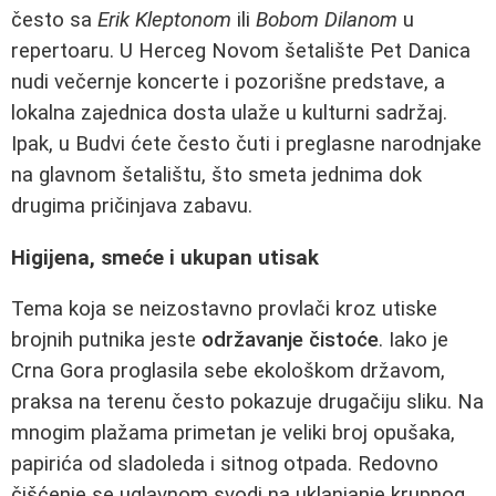
često sa
Erik Kleptonom
ili
Bobom Dilanom
u
repertoaru. U Herceg Novom šetalište Pet Danica
nudi večernje koncerte i pozorišne predstave, a
lokalna zajednica dosta ulaže u kulturni sadržaj.
Ipak, u Budvi ćete često čuti i preglasne narodnjake
na glavnom šetalištu, što smeta jednima dok
drugima pričinjava zabavu.
Higijena, smeće i ukupan utisak
Tema koja se neizostavno provlači kroz utiske
brojnih putnika jeste
održavanje čistoće
. Iako je
Crna Gora proglasila sebe ekološkom državom,
praksa na terenu često pokazuje drugačiju sliku. Na
mnogim plažama primetan je veliki broj opušaka,
papirića od sladoleda i sitnog otpada. Redovno
čišćenje se uglavnom svodi na uklanjanje krupnog