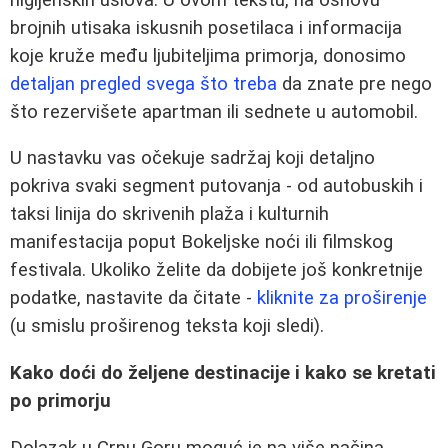
brojnih utisaka iskusnih posetilaca i informacija
koje kruže među ljubiteljima primorja, donosimo
detaljan pregled svega što treba
da znate pre nego
što rezervišete apartman ili sednete u automobil.
U nastavku vas očekuje sadržaj koji detaljno
pokriva svaki segment putovanja - od autobuskih i
taksi linija do skrivenih plaža i kulturnih
manifestacija poput Bokeljske noći ili filmskog
festivala. Ukoliko želite da dobijete još konkretnije
podatke, nastavite da čitate -
kliknite za proširenje
(u smislu proširenog teksta koji sledi).
Kako doći do željene destinacije i kako se kretati
po primorju
Dolazak u Crnu Goru moguć je na više načina.