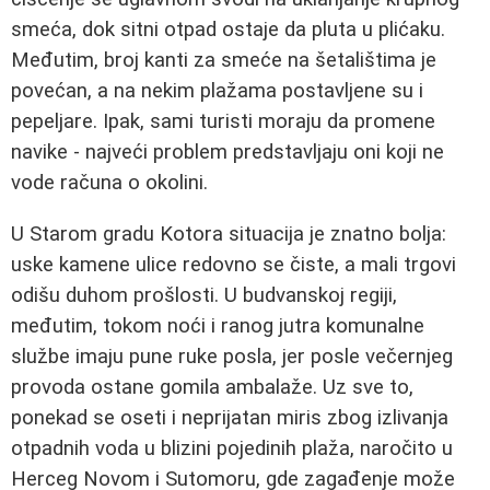
smeća, dok sitni otpad ostaje da pluta u plićaku.
Međutim, broj kanti za smeće na šetalištima je
povećan, a na nekim plažama postavljene su i
pepeljare. Ipak, sami turisti moraju da promene
navike - najveći problem predstavljaju oni koji ne
vode računa o okolini.
U Starom gradu Kotora situacija je znatno bolja:
uske kamene ulice redovno se čiste, a mali trgovi
odišu duhom prošlosti. U budvanskoj regiji,
međutim, tokom noći i ranog jutra komunalne
službe imaju pune ruke posla, jer posle večernjeg
provoda ostane gomila ambalaže. Uz sve to,
ponekad se oseti i neprijatan miris zbog izlivanja
otpadnih voda u blizini pojedinih plaža, naročito u
Herceg Novom i Sutomoru, gde zagađenje može