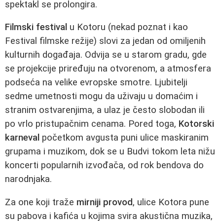
spektakl se prolongira.
Filmski festival
u Kotoru (nekad poznat i kao
Festival filmske režije) slovi za jedan od omiljenih
kulturnih događaja. Odvija se u starom gradu, gde
se projekcije priređuju na otvorenom, a atmosfera
podseća na velike evropske smotre. Ljubitelji
sedme umetnosti mogu da uživaju u domaćim i
stranim ostvarenjima, a ulaz je često slobodan ili
po vrlo pristupačnim cenama. Pored toga,
Kotorski
karneval
početkom avgusta puni ulice maskiranim
grupama i muzikom, dok se u Budvi tokom leta nižu
koncerti popularnih izvođača, od rok bendova do
narodnjaka.
Za one koji traže
mirniji provod
, ulice Kotora pune
su pabova i kafića u kojima svira akustična muzika,