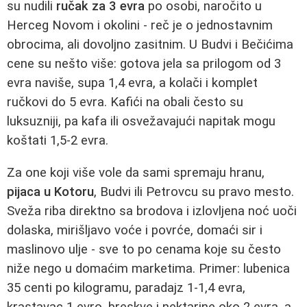
su nudili
ručak za 3 evra
po osobi, naročito u
Herceg Novom i okolini - reč je o jednostavnim
obrocima, ali dovoljno zasitnim. U Budvi i Bečićima
cene su nešto više: gotova jela sa prilogom od 3
evra naviše, supa 1,4 evra, a kolači i komplet
ručkovi do 5 evra. Kafići na obali često su
luksuzniji, pa kafa ili osvežavajući napitak mogu
koštati 1,5-2 evra.
Za one koji više vole da sami spremaju hranu,
pijaca u Kotoru
, Budvi ili Petrovcu su pravo mesto.
Sveža riba direktno sa brodova i izlovljena noć uoči
dolaska, mirišljavo voće i povrće, domaći sir i
maslinovo ulje - sve to po cenama koje su često
niže nego u domaćim marketima. Primer: lubenica
35 centi po kilogramu, paradajz 1-1,4 evra,
krastavac 1 evro, breskve i nektarine oko 2 evra, a