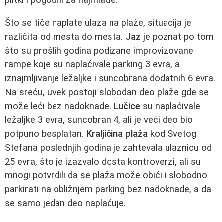
Što se tiče naplate ulaza na plaže, situacija je
različita od mesta do mesta.
Jaz
je poznat po tom
što su prošlih godina podizane improvizovane
rampe koje su naplaćivale parking 3 evra, a
iznajmljivanje ležaljke i suncobrana dodatnih 6 evra.
Na sreću, uvek postoji slobodan deo plaže gde se
može leći bez nadoknade.
Lučice
su naplaćivale
ležaljke 3 evra, suncobran 4, ali je veći deo bio
potpuno besplatan.
Kraljičina plaža
kod Svetog
Stefana poslednjih godina je zahtevala ulaznicu od
25 evra, što je izazvalo dosta kontroverzi, ali su
mnogi potvrdili da se plaža može obići i slobodno
parkirati na obližnjem parking bez nadoknade, a da
se samo jedan deo naplaćuje.