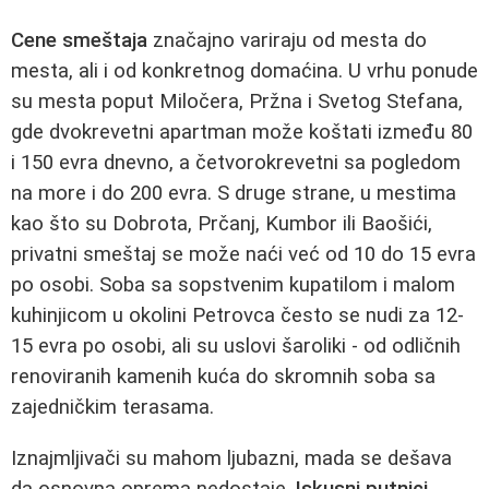
Cene smeštaja
značajno variraju od mesta do
mesta, ali i od konkretnog domaćina. U vrhu ponude
su mesta poput Miločera, Pržna i Svetog Stefana,
gde dvokrevetni apartman može koštati između 80
i 150 evra dnevno, a četvorokrevetni sa pogledom
na more i do 200 evra. S druge strane, u mestima
kao što su Dobrota, Prčanj, Kumbor ili Baošići,
privatni smeštaj se može naći već od 10 do 15 evra
po osobi. Soba sa sopstvenim kupatilom i malom
kuhinjicom u okolini Petrovca često se nudi za 12-
15 evra po osobi, ali su uslovi šaroliki - od odličnih
renoviranih kamenih kuća do skromnih soba sa
zajedničkim terasama.
Iznajmljivači su mahom ljubazni, mada se dešava
da osnovna oprema nedostaje.
Iskusni putnici