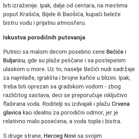
biti izraženije. Ipak, dalje od centara, na mestima
poput Krašića, Bijele ili Baošića, kupači beleže
bistru vodu i prijatnu atmosferu.
Iskustva porodičnih putovanja
Putnici sa malom decom posebno cene
Bečiće
i
Buljaricu
, gde su plaže peščane i sa postepenim
ulaskom u more. Uz to, naselje Bečići nudi sadržaje
za najmlađe, igrališta i brojne kafiće u blizini. Ipak,
treba biti oprezan sa gradskom vodom - zbog
različitog sastava, deci se preporučuje isključivo
flaširana voda. Roditelji su izdvajali i plažu
Crvena
glavica
kao idealnu za porodični odmor, jer je
relativno malo posećena, a voda topla i bistra.
S druge strane,
Herceg Novi
sa svojim