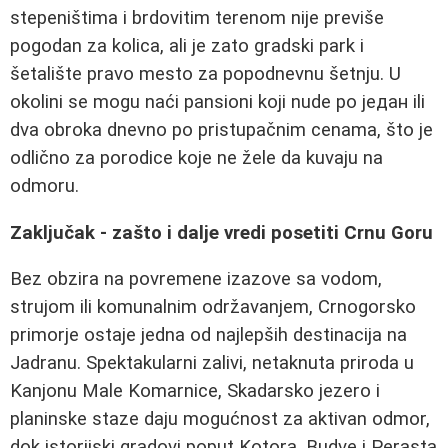
stepeništima i brdovitim terenom nije previše
pogodan za kolica, ali je zato gradski park i
šetalište pravo mesto za popodnevnu šetnju. U
okolini se mogu naći pansioni koji nude po један ili
dva obroka dnevno po pristupačnim cenama, što je
odlično za porodice koje ne žele da kuvaju na
odmoru.
Zaključak - zašto i dalje vredi posetiti Crnu Goru
Bez obzira na povremene izazove sa vodom,
strujom ili komunalnim održavanjem, Crnogorsko
primorje ostaje jedna od najlepših destinacija na
Jadranu. Spektakularni zalivi, netaknuta priroda u
Kanjonu Male Komarnice, Skadarsko jezero i
planinske staze daju mogućnost za aktivan odmor,
dok istorijski gradovi poput Kotora, Budve i Perasta