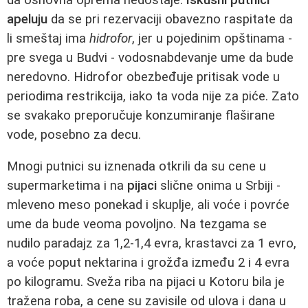
apeluju
da se pri rezervaciji obavezno raspitate da
li smeštaj ima
hidrofor
, jer u pojedinim opštinama -
pre svega u Budvi - vodosnabdevanje ume da bude
neredovno. Hidrofor obezbeđuje pritisak vode u
periodima restrikcija, iako ta voda nije za piće. Zato
se svakako preporučuje konzumiranje flaširane
vode, posebno za decu.
Mnogi putnici su iznenada otkrili da su cene u
supermarketima i na
pijaci
slične onima u Srbiji -
mleveno meso ponekad i skuplje, ali voće i povrće
ume da bude veoma povoljno. Na tezgama se
nudilo paradajz za 1,2-1,4 evra, krastavci za 1 evro,
a voće poput nektarina i grožđa između 2 i 4 evra
po kilogramu. Sveža riba na pijaci u Kotoru bila je
tražena roba, a cene su zavisile od ulova i dana u