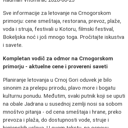
Sve informacije za letovanje na Crnogorskom
primorju: cene smeštaja, restorana, prevoz, plaže,
voda i struja, festivali u Kotoru, filmski festival,
Bokeljska noć i još mnogo toga. Pročitajte iskustva
i savete.
Kompletan vodič za odmor na Crnogorskom
primorju - aktuelne cene i provereni saveti
Planiranje letovanja u Crnoj Gori oduvek je bilo
sinonim za prelepu prirodu, plavo more i bogatu
kulturnu ponudu. Međutim, svaki putnik koji se uputi
na obale Jadrana u susednoj zemlji nosi sa sobom
mnoštvo pitanja - od cena smeštaja i hrane, preko
prevoza i plaža, do dostupnosti vode, struje i
higijenskih uslova. U ovom tekstu, na osnovu