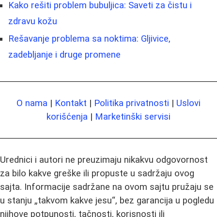
Kako rešiti problem bubuljica: Saveti za čistu i
zdravu kožu
Rešavanje problema sa noktima: Gljivice,
zadebljanje i druge promene
O nama
|
Kontakt
|
Politika privatnosti
|
Uslovi
korišćenja
|
Marketinški servisi
Urednici i autori ne preuzimaju nikakvu odgovornost
za bilo kakve greške ili propuste u sadržaju ovog
sajta. Informacije sadržane na ovom sajtu pružaju se
u stanju „takvom kakve jesu“, bez garancija u pogledu
njihove potpunosti, tačnosti, korisnosti ili