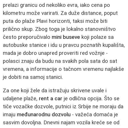
prelazi granicu od nekoliko evra, iako cena po
kilometru može varirati. Za duže distance, poput
puta do plaže Plavi horizonti, taksi može biti
prilično skup. Zbog toga je lokalno stanovništvo
često preporučivalo
mini buseve
koji polaze sa
autobuske stanice i idu u pravcu poznatih kupališta,
mada je dobro unapred proveriti red vožnje -
polasci znaju da budu na svakih pola sata do sat
vremena, a informacije o tačnom vremenu najlakše
je dobiti na samoj stanici.
Za one koji žele da istražuju skrivene uvale i
udaljene plaže,
rent a car
je odlična opcija. Što se
tiče vozačke dozvole, putnici iz Srbije ne moraju da
imaju
međunarodnu dozvolu
- važeća domaća je
sasvim dovoljna. Dnevni najam vozila kreće se od