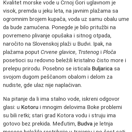
Kvalitet morske vode u Crnoj Gori uglavnom je
visok, premda u jeku leta, na javnim plažama sa
ogromnim brojem kupača, voda uz samu obalu ume
da bude zamućena. Ponegde je bilo pritužbi na
povremeno plivanje opušaka i sitnog otpada,
naročito na Slovenskoj plaži u Budvi. Ipak, na
plažama poput
Crvene glavice
,
Trstenog
i
Ploča
posetioci su redovno beležili kristalno čisto more i
prelepu prirodu. Posebno se isticala
Buljarica
sa
svojom dugom peščanom obalom i delom za
nudiste, gde ulaz nije naplaćivan.
Na pitanje da li ima stalno vode, iskreni odgovor
glasi: u
Kotoru
i mnogim delovima Boke problemi
su bili retki; stari grad Kotora vodu i struju ima
gotovo bez prekida. Međutim,
Budva
je letnja
mesece beležila restrikcije u trajanju i po šest sati,