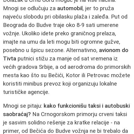
Mnogi se odlučuju za
automobil
, jer to pruža
najveću slobodu pri obilasku plaža i zaleđa. Put od
Beograda do Budve traje oko 8-9 sati umerene
vožnje. Ukoliko idete preko graničnog prelaza,
imajte na umu da leti mogu biti ogromne gužve,
posebno u špicu sezone. Alternativno,
avionom do
Tivta
putnici stižu za manje od sat vremena iz
većih gradova Srbije, a od aerodroma do primorskih
mesta kao što su Bečići, Kotor ili Petrovac možete
koristiti minibus prevoz koji organizuju lokalne
turističke agencije.
Mnogi se pitaju:
kako funkcionišu taksi i autobuski
saobraćaj?
Na Crnogorskom primorju crveni taksi
je sasvim solidno rešenje za kratke relacije - na
primer, od Bečića do Budve vožnja ne bi trebalo da