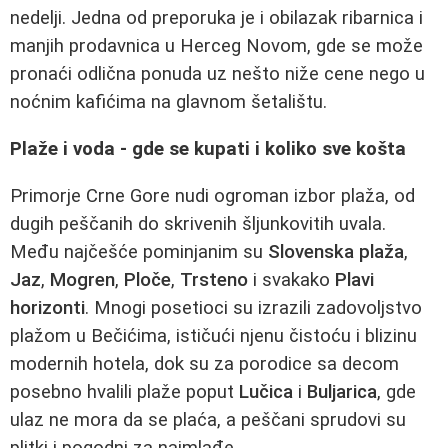
nedelji. Jedna od preporuka je i obilazak ribarnica i
manjih prodavnica u Herceg Novom, gde se može
pronaći odlična ponuda uz nešto niže cene nego u
noćnim kafićima na glavnom šetalištu.
Plaže i voda - gde se kupati i koliko sve košta
Primorje Crne Gore nudi ogroman izbor plaža, od
dugih peščanih do skrivenih šljunkovitih uvala.
Među najčešće pominjanim su
Slovenska plaža
,
Jaz
,
Mogren
,
Ploče
,
Trsteno
i svakako
Plavi
horizonti
. Mnogi posetioci su izrazili zadovoljstvo
plažom u Bečićima, ističući njenu čistoću i blizinu
modernih hotela, dok su za porodice sa decom
posebno hvalili plaže poput
Lučica
i
Buljarica
, gde
ulaz ne mora da se plaća, a peščani sprudovi su
plitki i pogodni za najmlađe.