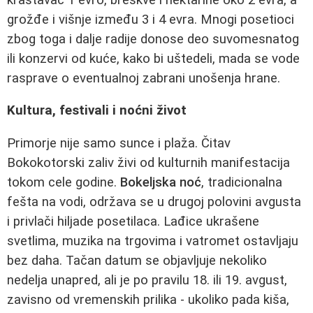
grožđe i višnje između 3 i 4 evra. Mnogi posetioci
zbog toga i dalje radije donose deo suvomesnatog
ili konzervi od kuće, kako bi uštedeli, mada se vode
rasprave o eventualnoj zabrani unošenja hrane.
Kultura, festivali i noćni život
Primorje nije samo sunce i plaža. Čitav
Bokokotorski zaliv živi od kulturnih manifestacija
tokom cele godine.
Bokeljska noć
, tradicionalna
fešta na vodi, održava se u drugoj polovini avgusta
i privlači hiljade posetilaca. Lađice ukrašene
svetlima, muzika na trgovima i vatromet ostavljaju
bez daha. Tačan datum se objavljuje nekoliko
nedelja unapred, ali je po pravilu 18. ili 19. avgust,
zavisno od vremenskih prilika - ukoliko pada kiša,