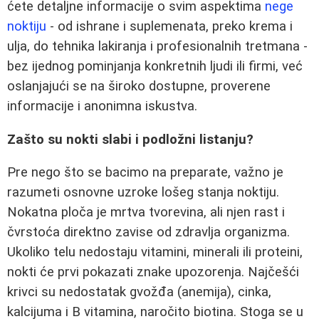
ćete detaljne informacije o svim aspektima
nege
noktiju
- od ishrane i suplemenata, preko krema i
ulja, do tehnika lakiranja i profesionalnih tretmana -
bez ijednog pominjanja konkretnih ljudi ili firmi, već
oslanjajući se na široko dostupne, proverene
informacije i anonimna iskustva.
Zašto su nokti slabi i podložni listanju?
Pre nego što se bacimo na preparate, važno je
razumeti osnovne uzroke lošeg stanja noktiju.
Nokatna ploča je mrtva tvorevina, ali njen rast i
čvrstoća direktno zavise od zdravlja organizma.
Ukoliko telu nedostaju vitamini, minerali ili proteini,
nokti će prvi pokazati znake upozorenja. Najčešći
krivci su nedostatak gvožđa (anemija), cinka,
kalcijuma i B vitamina, naročito biotina. Stoga se u