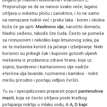
Preporučuje se da se nanosi svako veče, lagano
utrljava u nokatnu ploču i zanoktice, i to ne samo
na nemazane nokte već i preko laka - koren i okolna
koža će ga upiti.
Maslinovo ulje
, naročito domaće,
hladno ceđeno, takođe čini čuda. Često se pomeša
sa ricinusovim i nekoliko kapi limunovog soka, pa
se ta mešavina koristi za jačanje i izbeljivanje. Neki
korisnici su pribegli čak i kupovini gotovih uljanih
mešavina iz prodavnica zdrave hrane, koje uz
sojino, bundevino i kantarionovo ulje sadrže
eterična ulja lavande, ruzmarina i kamilice - nokti
mirišu prirodno i postaju vidljivo čvršći.
Tu su i specijalizovani preparati poput
pantenolove
masti
, koja se često utrljava posle kratkog
potapanja noktiju u mlaku vodu, ili
A, D kapi