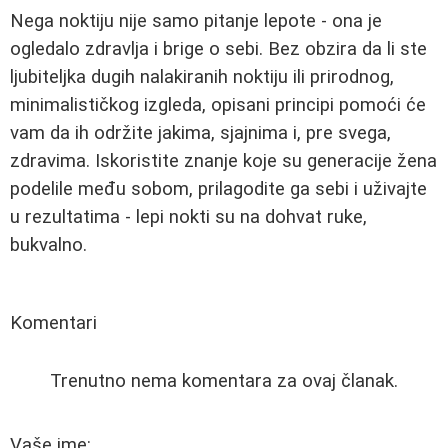
Nega noktiju nije samo pitanje lepote - ona je
ogledalo zdravlja i brige o sebi. Bez obzira da li ste
ljubiteljka dugih nalakiranih noktiju ili prirodnog,
minimalističkog izgleda, opisani principi pomoći će
vam da ih održite jakima, sjajnima i, pre svega,
zdravima. Iskoristite znanje koje su generacije žena
podelile među sobom, prilagodite ga sebi i uživajte
u rezultatima - lepi nokti su na dohvat ruke,
bukvalno.
Komentari
Trenutno nema komentara za ovaj članak.
Vaše ime: