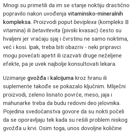
Mnogi su primetili da im se stanje noktiju drastično
popravilo nakon uvođenja
vitaminsko-mineralnih
kompleksa
. Proizvodi poput
beviplexa
(kompleks B
vitamina) ili
betavitevita
(pivski kvasac) često su
hvaljeni jer vraćaju sjaj i čvrstinu ne samo noktima,
već i kosi. Ipak, treba biti obazriv - neki pripravci
mogu povećati apetit ili izazvati druge neželjene
efekte, pa je uvek najbolje konsultovati lekara.
Uzimanje
gvožđa
i
kalcijuma
kroz hranu ili
suplemente takođe se pokazalo ključnim. Mliječni
proizvodi, zeleno lisnato povrće, meso, jaja i
mahunarke treba da budu redovni deo jelovnika.
Pojedina svedočanstva govore da su nokti počeli
da se oporavljaju tek kada su rešili problem niskog
gvožđa u krvi. Osim toga, unos dovoljne količine