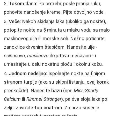
Tokom dana:
Po potrebi, posle pranja ruku,
ponovite nanošenje kreme. Pijte dovoljno vode.
Veče:
Nakon skidanja laka (ukoliko ga nosite),
potopite nokte na 5 minuta u mlaku vodu sa malo
maslinovog ulja ili morske soli. Nežno potisnite
zanoktice drvenim štapićem. Nanesite ulje -
ricinusovo
,
maslinovo
ili gotovu mešavinu - i
umasirajte u celu nokatnu ploču i okolnu kožu.
Jednom nedeljno:
Ispolirajte nokte najfinijom
stranom turpije (ako su skloni listanju, ovaj korak
preskočite). Nanesite
bazu
(npr.
Miss Sporty
Calcium
ili
Rimmel Stronger
), pa dva sloja laka po
želji i završite
top coat
-om. Za brzo sušenje