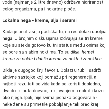
vode (najmanje 2 litre dnevno) održava hidriranost
celog organizma, pa i nokatne ploče.
Lokalna nega - kreme, ulja i serumi
Kada je unutrašnja podrška tu, na red dolazi
spoljna
nega
. U brojnim diskusijama izdvajaju se tri kreme
koje su stekle gotovo kultni status među onima koji
se bore sa slabim noktima. To su
dikla
,
hemel
krema za nokte
i
dahlia krema za nokte i zanoktice
.
Dikla
je dugogodišnji favorit. Dolazi u tubi i sadrži
aktivne sastojke koji pomažu pri regeneraciji, a
najbolji rezultati se vide kada se koristi dosledno,
dva do tri puta dnevno, utrljavanjem u nokat i kožu
oko njega. Ipak, nije svima jednako odgovarala -
neke žene su primetile poboljšanje tek pred kraj