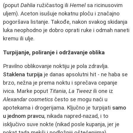
(poput
Dahlia
ružičastog ili
Hemel
sa ricinusovim
uljem). Aceton isušuje nokatnu ploču i značajno
pogoršava listanje. Takođe, nakon svakog skidanja
luka neophodno je dobro oprati ruke i odmah naneti
kremu ili ulje.
Turpijanje, poliranje i održavanje oblika
Pravilno oblikovanje noktiju je pola zdravlja.
Staklena turpija
je danas apsolutni hit - ne haba se
brzo, nežna je prema noktu i sprečava cepanje
ivica. Marke poput
Titania
,
La Tweez
ili one iz
Alexandar cosmetics
često se mogu naći u
apotekama i drogerijama. Ključno je turpijati
samo
u jednom pravcu
, nikada napred-nazad, i to
isključivo suve nokte (nikad posle kupanja, jer je
nokat tada mekši i podložniji oštećenjima).