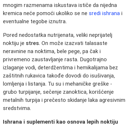
mnogim razmenama iskustava ističe da nijedna
kremica neće pomoći ukoliko se ne
sredi ishrana
i
eventualne tegobe iznutra.
Pored nedostatka nutrijenata, veliki neprijatelj
noktiju je
stres
. On može izazvati talasaste
neravnine na noktima, bele pege, pa čak i
privremeno zaustavljanje rasta. Dugotrajno
izlaganje vodi, deterdžentima i hemikalijama bez
zaštitnih rukavica takođe dovodi do isušivanja,
lomljenja i listanja. Tu su i mehaničke greške -
grubo turpijanje, sečenje zanoktica, korišćenje
metalnih turpija i prečesto skidanje laka agresivnim
sredstvima.
Ishrana i suplementi kao osnova lepih noktiju