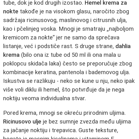
tube, dok je kod drugih izostao.
Hemel krema za
nokte
takođe je na visokom glasu, naročito zbog
sadržaja ricinusovog, maslinovog i citrusnih ulja,
kao i pčelinjeg voska. Mnogi je smatraju „najboljom
kremicom za nokte” jer ne samo da sprečava
listanje, već i podstiče rast. S druge strane,
dahlia
krema
(bilo ona iz tube od 50 ml ili ona mala u
poklopcu skidača laka) često se preporučuje zbog
kombinacije keratina, pantenola i bademovog ulja.
Iskustva se razlikuju - neko se kune u nju, neko ipak
više voli diklu ili hemel, što potvrđuje da je nega
noktiju veoma individualna stvar.
Pored krema, mnogi se okreću prirodnim uljima.
Ricinusovo ulje
je bez sumnje zvezda među uljima
za jačanje noktiju i trepavica. Guste teksture,
bogato je masnim kiselinama i vitaminom E.