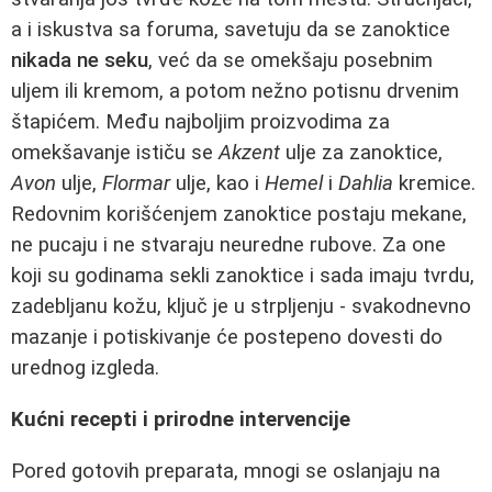
a i iskustva sa foruma, savetuju da se zanoktice
nikada ne seku
, već da se omekšaju posebnim
uljem ili kremom, a potom nežno potisnu drvenim
štapićem. Među najboljim proizvodima za
omekšavanje ističu se
Akzent
ulje za zanoktice,
Avon
ulje,
Flormar
ulje, kao i
Hemel
i
Dahlia
kremice.
Redovnim korišćenjem zanoktice postaju mekane,
ne pucaju i ne stvaraju neuredne rubove. Za one
koji su godinama sekli zanoktice i sada imaju tvrdu,
zadebljanu kožu, ključ je u strpljenju - svakodnevno
mazanje i potiskivanje će postepeno dovesti do
urednog izgleda.
Kućni recepti i prirodne intervencije
Pored gotovih preparata, mnogi se oslanjaju na