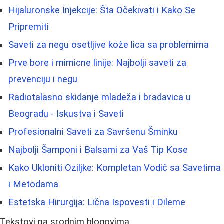
Hijaluronske Injekcije: Šta Očekivati i Kako Se
Pripremiti
Saveti za negu osetljive kože lica sa problemima
Prve bore i mimicne linije: Najbolji saveti za
prevenciju i negu
Radiotalasno skidanje mladeža i bradavica u
Beogradu - Iskustva i Saveti
Profesionalni Saveti za Savršenu Šminku
Najbolji Šamponi i Balsami za Vaš Tip Kose
Kako Ukloniti Oziljke: Kompletan Vodič sa Savetima
i Metodama
Estetska Hirurgija: Lična Ispovesti i Dileme
Tekstovi na srodnim blogovima