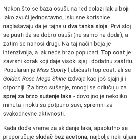
Nakon što se baza osuši, na red dolazi
lak u boji
.
Iako zvuči jednostavno, iskusne korisnice
naglašavaju da je tajna u
dva tanka sloja
. Prvi sloj
se pusti da se dobro osuši (ne samo na dodir), a
zatim se nanosi drugi. Na taj način boja je
intenzivnija, a lak neće brzo popucati.
Top coat
je
završni korak koji daje visoki sjaj i dodatnu zaštitu.
Popularan je
Miss Sporty
ljubičasti top coat, ali se
Golden Rose Mega Shine
izdvaja kao još sjajniji i
otporniji. Za brzo sušenje, mnogi se odlučuju za
sprej za brzo sušenje laka
- dovoljno je nekoliko
minuta i nokti su potpuno suvi, spremni za
svakodnevne aktivnosti.
Kada dođe vreme za skidanje laka, apsolutno se
preporučuje
skidač bez acetona
, najbolje neki uljani