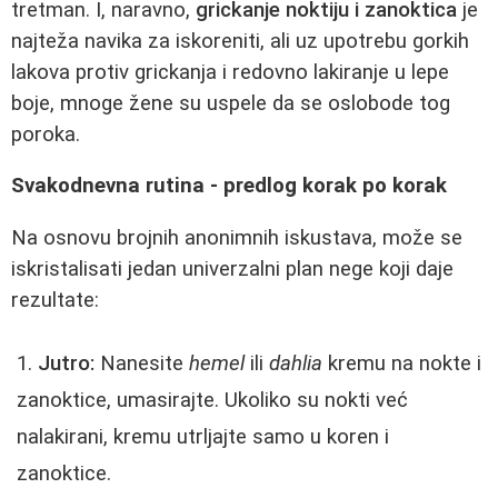
tretman. I, naravno,
grickanje noktiju i zanoktica
je
najteža navika za iskoreniti, ali uz upotrebu gorkih
lakova protiv grickanja i redovno lakiranje u lepe
boje, mnoge žene su uspele da se oslobode tog
poroka.
Svakodnevna rutina - predlog korak po korak
Na osnovu brojnih anonimnih iskustava, može se
iskristalisati jedan univerzalni plan nege koji daje
rezultate:
Jutro:
Nanesite
hemel
ili
dahlia
kremu na nokte i
zanoktice, umasirajte. Ukoliko su nokti već
nalakirani, kremu utrljajte samo u koren i
zanoktice.