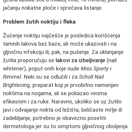
jačanju nokatne ploče i sprečava listanje.
Problem žutih noktiju i fleka
Žućenje noktiju najčešće je posledica korišćenja
tamnih lakova bez baze, ali može ukazivati i na
gljivičnu infekciju ili, pak, na pušenje. Za uklanjanje
žutila preporučuju se
lakovi za izbeljivanje
(nail
whitener), poput onih koje nude
Miss Sporty
i
Rimmel
. Neki su se odlučili i za
Scholl Nail
Brightening
, preparat koji je prvobitno namenjen
noktima na nogama, ali se pokazao veoma
efikasnim i za ruke. Naravno, ukoliko se uz žutilo
javi i odvajanje nokta od ležišta, beličaste mrlje ili
zadebljanje, potrebno je obavezno posetiti
dermatologa jer su to simptomi gljivičnog oboljenja.