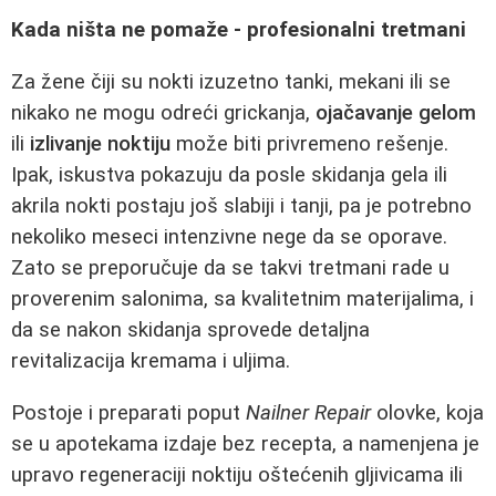
Kada ništa ne pomaže - profesionalni tretmani
Za žene čiji su nokti izuzetno tanki, mekani ili se
nikako ne mogu odreći grickanja,
ojačavanje gelom
ili
izlivanje noktiju
može biti privremeno rešenje.
Ipak, iskustva pokazuju da posle skidanja gela ili
akrila nokti postaju još slabiji i tanji, pa je potrebno
nekoliko meseci intenzivne nege da se oporave.
Zato se preporučuje da se takvi tretmani rade u
proverenim salonima, sa kvalitetnim materijalima, i
da se nakon skidanja sprovede detaljna
revitalizacija kremama i uljima.
Postoje i preparati poput
Nailner Repair
olovke, koja
se u apotekama izdaje bez recepta, a namenjena je
upravo regeneraciji noktiju oštećenih gljivicama ili