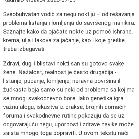
Sveobuhvatan vodič za negu noktiju – od rešavanja
problema listanja i lomljenja do savršenog manikira.
Saznajte kako da ojačate nokte uz pomoć ishrane,
krema, ulja i lakova za jačanje, kao i koje greške
treba izbegavati.
Zdravi, dugi i blistavi nokti san su gotovo svake
žene. Nažalost, realnost je često drugačija -
listanje, pucanje, lomljenje, neravna površina ili
žućkasta boja samo su neki od problema sa kojima
se mnogi svakodnevno bore. Iako genetika igra
važnu ulogu, iskustva iz prakse, brojnih domaćih
foruma i svakodnevne rutine pokazuju da se uz
odgovarajuću negu, upornost i zdrave navike može
zaista mnogo toga popraviti. U ovom tekstu naći