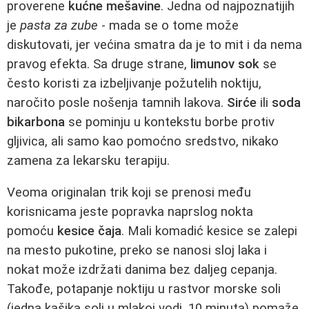
proverene
kućne mešavine
. Jedna od najpoznatijih
je
pasta za zube
- mada se o tome može
diskutovati, jer većina smatra da je to mit i da nema
pravog efekta. Sa druge strane,
limunov sok
se
često koristi za izbeljivanje požutelih noktiju,
naročito posle nošenja tamnih lakova.
Sirće
ili
soda
bikarbona
se pominju u kontekstu borbe protiv
gljivica, ali samo kao pomoćno sredstvo, nikako
zamena za lekarsku terapiju.
Veoma originalan trik koji se prenosi među
korisnicama jeste popravka naprslog nokta
pomoću
kesice čaja
. Mali komadić kesice se zalepi
na mesto pukotine, preko se nanosi sloj laka i
nokat može izdržati danima bez daljeg cepanja.
Takođe, potapanje noktiju u rastvor morske soli
(jedna kašika soli u mlakoj vodi, 10 minuta) pomaže