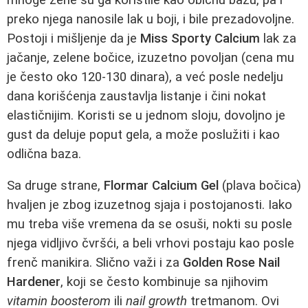
preko njega nanosile lak u boji, i bile prezadovoljne.
Postoji i mišljenje da je
Miss Sporty Calcium
lak za
jačanje, zelene bočice, izuzetno povoljan (cena mu
je često oko 120-130 dinara), a već posle nedelju
dana korišćenja zaustavlja listanje i čini nokat
elastičnijim. Koristi se u jednom sloju, dovoljno je
gust da deluje poput gela, a može poslužiti i kao
odlična baza.
Sa druge strane,
Flormar Calcium Gel
(plava bočica)
hvaljen je zbog izuzetnog sjaja i postojanosti. Iako
mu treba više vremena da se osuši, nokti su posle
njega vidljivo čvršći, a beli vrhovi postaju kao posle
frenč manikira. Slično važi i za
Golden Rose Nail
Hardener
, koji se često kombinuje sa njihovim
vitamin boosterom
ili
nail growth
tretmanom. Ovi