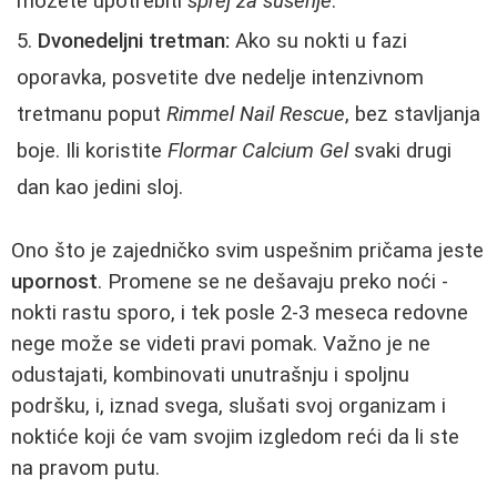
možete upotrebiti
sprej za sušenje
.
Dvonedeljni tretman:
Ako su nokti u fazi
oporavka, posvetite dve nedelje intenzivnom
tretmanu poput
Rimmel Nail Rescue
, bez stavljanja
boje. Ili koristite
Flormar Calcium Gel
svaki drugi
dan kao jedini sloj.
Ono što je zajedničko svim uspešnim pričama jeste
upornost
. Promene se ne dešavaju preko noći -
nokti rastu sporo, i tek posle 2-3 meseca redovne
nege može se videti pravi pomak. Važno je ne
odustajati, kombinovati unutrašnju i spoljnu
podršku, i, iznad svega, slušati svoj organizam i
noktiće koji će vam svojim izgledom reći da li ste
na pravom putu.