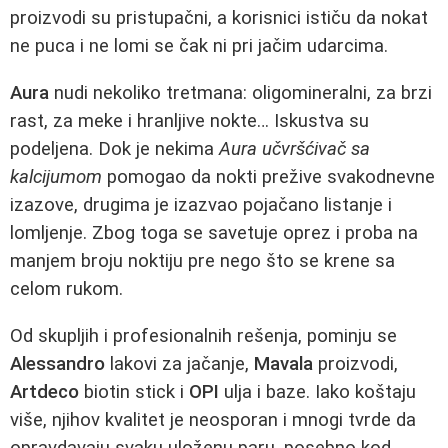
proizvodi su pristupačni, a korisnici ističu da nokat
ne puca i ne lomi se čak ni pri jačim udarcima.
Aura
nudi nekoliko tretmana: oligomineralni, za brzi
rast, za meke i hranljive nokte… Iskustva su
podeljena. Dok je nekima
Aura učvršćivač sa
kalcijumom
pomogao da nokti prežive svakodnevne
izazove, drugima je izazvao pojačano listanje i
lomljenje. Zbog toga se savetuje oprez i proba na
manjem broju noktiju pre nego što se krene sa
celom rukom.
Od skupljih i profesionalnih rešenja, pominju se
Alessandro
lakovi za jačanje,
Mavala
proizvodi,
Artdeco
biotin stick i
OPI
ulja i baze. Iako koštaju
više, njihov kvalitet je neosporan i mnogi tvrde da
opravdavaju svaku uloženu paru, posebno kod