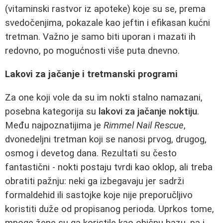
(vitaminski rastvor iz apoteke) koje su se, prema
svedočenjima, pokazale kao jeftin i efikasan kućni
tretman. Važno je samo biti uporan i mazati ih
redovno, po mogućnosti više puta dnevno.
Lakovi za jačanje i tretmanski programi
Za one koji vole da su im nokti stalno namazani,
posebna kategorija su
lakovi za jačanje noktiju
.
Među najpoznatijima je
Rimmel Nail Rescue
,
dvonedeljni tretman koji se nanosi prvog, drugog,
osmog i devetog dana. Rezultati su često
fantastični - nokti postaju tvrdi kao oklop, ali treba
obratiti pažnju: neki ga izbegavaju jer sadrži
formaldehid ili sastojke koje nije preporučljivo
koristiti duže od propisanog perioda. Uprkos tome,
mnoge žene su ga koristile kao običnu bazu, pa i