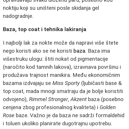
noktiju koji su uništeni posle skidanja gel
nadogradnje.
Baza, top coat i tehnika lakiranja
I najbolji lak za nokte može da napravi više štete
nego koristi ako se ne koristi
baza
. Baza ima
višestruku ulogu: štiti nokat od pigmentacije
(naročito kod tamnih lakova), izravnava površinu i
produžava trajnost manikira. Među ekonomičnim
bazama izdvajaju se
Miss Sporty
(ljubičasti base &
top coat, mada mnogi smatraju da je bolje koristiti
odvojeno),
Rimmel Stronger
,
Akzent
baza (posebno
cenjena zbog profesionalnog kvaliteta) i
Golden
Rose
baze. Važno je da baza ne sadrži formaldehid
i toluen ukoliko planirate dugotrajnu upotrebu.