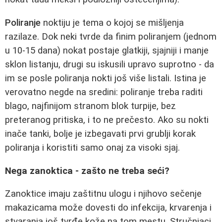
Poliranje
noktiju je tema o kojoj se mišljenja
razilaze. Dok neki tvrde da finim poliranjem (jednom
u 10-15 dana) nokat postaje glatkiji, sjajniji i manje
sklon listanju, drugi su iskusili upravo suprotno - da
im se posle poliranja nokti još više listali. Istina je
verovatno negde na sredini: poliranje treba raditi
blago, najfinijom stranom blok turpije, bez
preteranog pritiska, i to ne prečesto. Ako su nokti
inače tanki, bolje je izbegavati prvi grublji korak
poliranja i koristiti samo onaj za visoki sjaj.
Nega zanoktica - zašto ne treba seći?
Zanoktice imaju zaštitnu ulogu i njihovo sečenje
makazicama može dovesti do infekcija, krvarenja i
stvaranja još tvrđe kože na tom mestu. Stručnjaci,