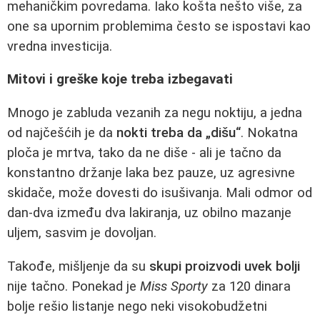
mehaničkim povredama. Iako košta nešto više, za
one sa upornim problemima često se ispostavi kao
vredna investicija.
Mitovi i greške koje treba izbegavati
Mnogo je zabluda vezanih za negu noktiju, a jedna
od najčešćih je da
nokti treba da „dišu“
. Nokatna
ploča je mrtva, tako da ne diše - ali je tačno da
konstantno držanje laka bez pauze, uz agresivne
skidače, može dovesti do isušivanja. Mali odmor od
dan-dva između dva lakiranja, uz obilno mazanje
uljem, sasvim je dovoljan.
Takođe, mišljenje da su
skupi proizvodi uvek bolji
nije tačno. Ponekad je
Miss Sporty
za 120 dinara
bolje rešio listanje nego neki visokobudžetni