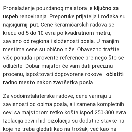
Pronalaženje pouzdanog majstora je
ključno za
uspeh renoviranja
. Preporuke prijatelja i rođaka su
najsigurniji put. Cene keramičarskih radova se
kreću od 5 do 10 evra po kvadratnom metru,
zavisno od regiona i složenosti posla. U manjim
mestima cene su obično niže. Obavezno tražite
više ponuda i proverite reference pre nego što se
odlučite. Dobar majstor će vam dati preciznu
procenu, ispoštovati dogovorene rokove i
očistiti
radno mesto nakon završetka posla
.
Za vodoinstalaterske radove, cene variraju u
zavisnosti od obima posla, ali zamena kompletnih
cevi sa majstorom retko košta ispod 250-300 evra.
Izolacija cevi i hidroizolacija su dodatne stavke na
koje ne treba gledati kao na trošak, već kao na