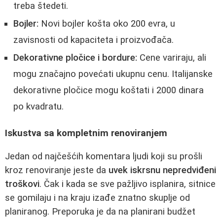
treba štedeti.
Bojler:
Novi bojler košta oko 200 evra, u
zavisnosti od kapaciteta i proizvođača.
Dekorativne pločice i bordure:
Cene variraju, ali
mogu značajno povećati ukupnu cenu. Italijanske
dekorativne pločice mogu koštati i 2000 dinara
po kvadratu.
Iskustva sa kompletnim renoviranjem
Jedan od najčešćih komentara ljudi koji su prošli
kroz renoviranje jeste da
uvek iskrsnu nepredviđeni
troškovi
. Čak i kada se sve pažljivo isplanira, sitnice
se gomilaju i na kraju izađe znatno skuplje od
planiranog. Preporuka je da na planirani budžet