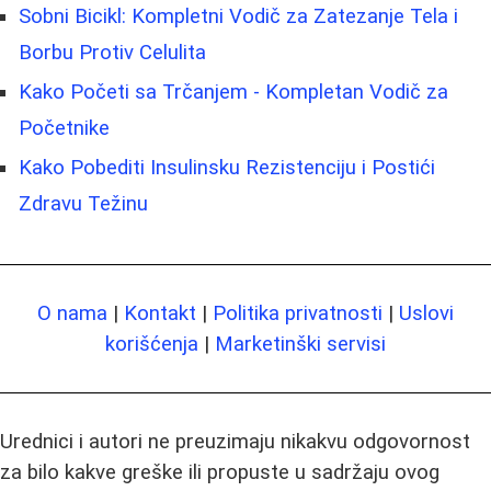
Sobni Bicikl: Kompletni Vodič za Zatezanje Tela i
Borbu Protiv Celulita
Kako Početi sa Trčanjem - Kompletan Vodič za
Početnike
Kako Pobediti Insulinsku Rezistenciju i Postići
Zdravu Težinu
O nama
|
Kontakt
|
Politika privatnosti
|
Uslovi
korišćenja
|
Marketinški servisi
Urednici i autori ne preuzimaju nikakvu odgovornost
za bilo kakve greške ili propuste u sadržaju ovog