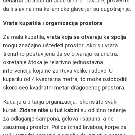
cenama od 3500 do 5000 dinara. Takođe, proverite
da li slavina ima keramičke glave jer su dugotrajnije.
Vrata kupatila i organizacija prostora
Za mala kupatila,
vrata koja se otvaraju ka spolja
mogu značajno uštedeti prostor. Ako su vrata
trenutno postavljena da se otvaraju ka unutra,
okretanje štoka je relativno jednostavna
intervencija koja ne zahteva velike radove. U
kupatilu od 4 kvadratna metra, to može osloboditi
skoro ceo kvadratni metar dragocenog prostora.
Kada je u pitanju organizacija, iskoristite svaki
kutak.
Zidane niše u tuš kabini
su odlično rešenje
za odlaganje šampona, gelova i sapuna, a ne
zauzimaju prostor. Police iznad lavaboa, korpe za