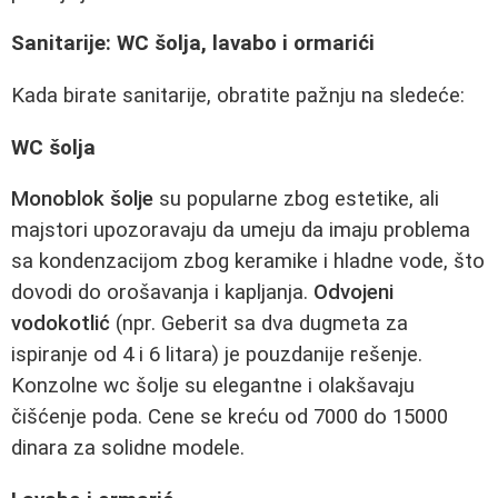
Sanitarije: WC šolja, lavabo i ormarići
Kada birate sanitarije, obratite pažnju na sledeće:
WC šolja
Monoblok šolje
su popularne zbog estetike, ali
majstori upozoravaju da umeju da imaju problema
sa kondenzacijom zbog keramike i hladne vode, što
dovodi do orošavanja i kapljanja.
Odvojeni
vodokotlić
(npr. Geberit sa dva dugmeta za
ispiranje od 4 i 6 litara) je pouzdanije rešenje.
Konzolne wc šolje su elegantne i olakšavaju
čišćenje poda. Cene se kreću od 7000 do 15000
dinara za solidne modele.