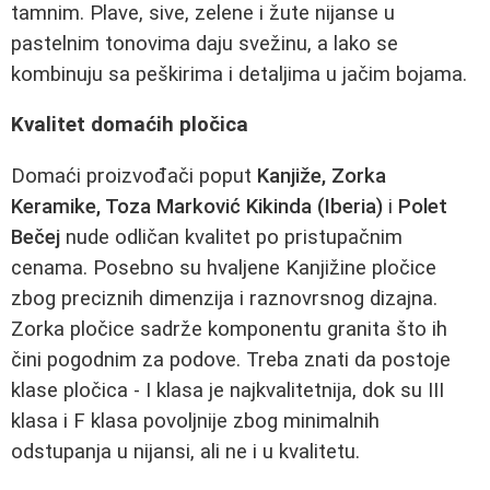
tamnim. Plave, sive, zelene i žute nijanse u
pastelnim tonovima daju svežinu, a lako se
kombinuju sa peškirima i detaljima u jačim bojama.
Kvalitet domaćih pločica
Domaći proizvođači poput
Kanjiže, Zorka
Keramike, Toza Marković Kikinda (Iberia)
i
Polet
Bečej
nude odličan kvalitet po pristupačnim
cenama. Posebno su hvaljene Kanjižine pločice
zbog preciznih dimenzija i raznovrsnog dizajna.
Zorka pločice sadrže komponentu granita što ih
čini pogodnim za podove. Treba znati da postoje
klase pločica - I klasa je najkvalitetnija, dok su III
klasa i F klasa povoljnije zbog minimalnih
odstupanja u nijansi, ali ne i u kvalitetu.