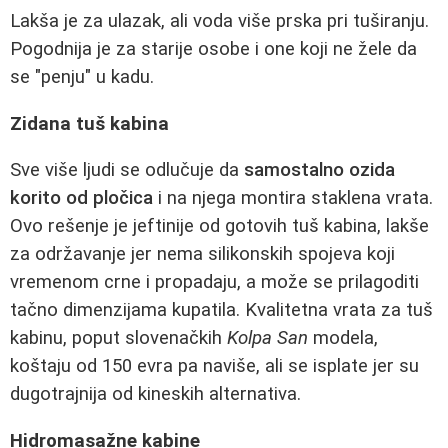
Lakša je za ulazak, ali voda više prska pri tuširanju.
Pogodnija je za starije osobe i one koji ne žele da
se "penju" u kadu.
Zidana tuš kabina
Sve više ljudi se odlučuje da
samostalno ozida
korito od pločica
i na njega montira staklena vrata.
Ovo rešenje je jeftinije od gotovih tuš kabina, lakše
za održavanje jer nema silikonskih spojeva koji
vremenom crne i propadaju, a može se prilagoditi
tačno dimenzijama kupatila. Kvalitetna vrata za tuš
kabinu, poput slovenačkih
Kolpa San
modela,
koštaju od 150 evra pa naviše, ali se isplate jer su
dugotrajnija od kineskih alternativa.
Hidromasažne kabine