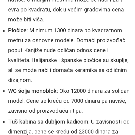
evra po kvadratu, dok u većim gradovima cena
može biti viša.
Pločice:
Minimum 1300 dinara po kvadratnom
metru za osnovne modele. Domaći proizvođači
poput Kanjiže nude odličan odnos cene i
kvaliteta. Italijanske i španske pločice su skuplje,
ali se može naći i domaća keramika sa odličnim
dizajnom.
WC šolja monoblok:
Oko 12000 dinara za solidan
model. Cene se kreću od 7000 dinara pa naviše,
zavisno od proizvođača i tipa.
Tuš kabina sa dubljom kadicom:
U zavisnosti od
dimenzija, cene se kreću od 23000 dinara za