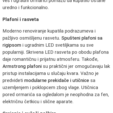
veš i ugradni ormarići pomažu da kupatilo ostane
uredno i funkcionalno.
Plafoni i rasveta
Moderno renoviranje kupatila podrazumeva i
pažljivo osmišljenu rasvetu.
Spušteni plafoni sa
rigipsom
i ugradnim LED svetiljkama su sve
popularniji. Skrivena LED rasveta po obodu plafona
daje romantičnu i prijatnu atmosferu. Takođe,
Armstrong plafoni
su praktični jer omogućavaju lak
pristup instalacijama u slučaju kvara. Važno je
predvideti
modularne prekidače i utičnice
sa
uzemljenjem i poklopcem zbog vlage. Utičnica
pored ormarića sa ogledalom je neophodna za fen,
električnu četkicu i slične aparate.