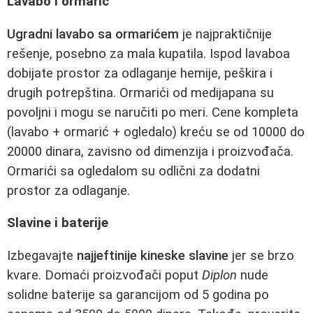
Lavabo i ormarić
Ugradni lavabo sa ormarićem
je najpraktičnije
rešenje, posebno za mala kupatila. Ispod lavaboa
dobijate prostor za odlaganje hemije, peškira i
drugih potrepština. Ormarići od medijapana su
povoljni i mogu se naručiti po meri. Cene kompleta
(lavabo + ormarić + ogledalo) kreću se od 10000 do
20000 dinara, zavisno od dimenzija i proizvođača.
Ormarići sa ogledalom su odlični za dodatni
prostor za odlaganje.
Slavine i baterije
Izbegavajte
najjeftinije kineske slavine
jer se brzo
kvare. Domaći proizvođači poput
Diplon
nude
solidne baterije sa garancijom od 5 godina po