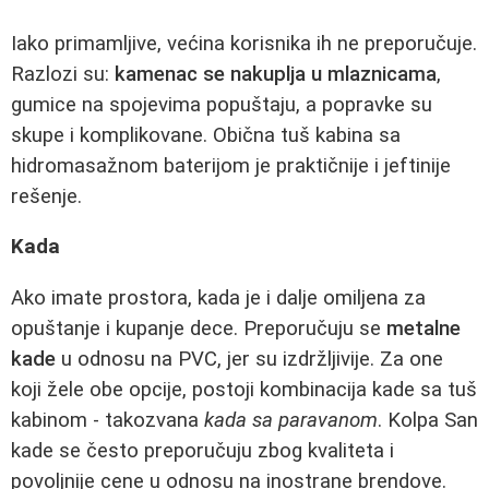
Iako primamljive, većina korisnika ih ne preporučuje.
Razlozi su:
kamenac se nakuplja u mlaznicama
,
gumice na spojevima popuštaju, a popravke su
skupe i komplikovane. Obična tuš kabina sa
hidromasažnom baterijom je praktičnije i jeftinije
rešenje.
Kada
Ako imate prostora, kada je i dalje omiljena za
opuštanje i kupanje dece. Preporučuju se
metalne
kade
u odnosu na PVC, jer su izdržljivije. Za one
koji žele obe opcije, postoji kombinacija kade sa tuš
kabinom - takozvana
kada sa paravanom
. Kolpa San
kade se često preporučuju zbog kvaliteta i
povoljnije cene u odnosu na inostrane brendove.