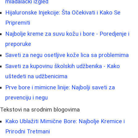
mladalački izgled
Hijaluronske Injekcije: Šta Očekivati i Kako Se
Pripremiti
Najbolje kreme za suvu kožu i bore - Poredjenje i
preporuke
Saveti za negu osetljive kože lica sa problemima
Saveti za kupovinu školskih udžbenika - Kako
uštedeti na udžbenicima
Prve bore i mimicne linije: Najbolji saveti za
prevenciju i negu
Tekstovi na srodnim blogovima
Kako Ublažiti Mimične Bore: Najbolje Kremice i
Prirodni Tretmani