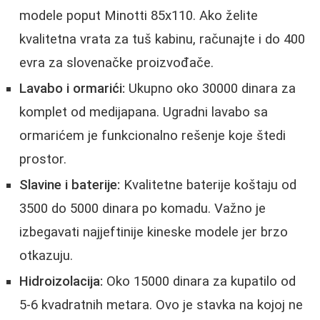
modele poput Minotti 85x110. Ako želite
kvalitetna vrata za tuš kabinu, računajte i do 400
evra za slovenačke proizvođače.
Lavabo i ormarići:
Ukupno oko 30000 dinara za
komplet od medijapana. Ugradni lavabo sa
ormarićem je funkcionalno rešenje koje štedi
prostor.
Slavine i baterije:
Kvalitetne baterije koštaju od
3500 do 5000 dinara po komadu. Važno je
izbegavati najjeftinije kineske modele jer brzo
otkazuju.
Hidroizolacija:
Oko 15000 dinara za kupatilo od
5-6 kvadratnih metara. Ovo je stavka na kojoj ne