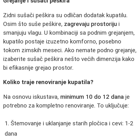
Grejanje i sušači peškira
Zidni sušači peškira su odličan dodatak kupatilu.
Osim što suše peškire,
zagrevaju prostoriju
i
smanjuju vlagu. U kombinaciji sa podnim grejanjem,
kupatilo postaje izuzetno komforno, posebno
tokom zimskih meseci. Ako nemate podno grejanje,
izaberite sušač peškira nešto većih dimenzija kako
bi efikasnije grejao prostor.
Koliko traje renoviranje kupatila?
Na osnovu iskustava,
minimum 10 do 12 dana
je
potrebno za kompletno renoviranje. To uključuje:
Štemovanje i uklanjanje starih pločica i cevi: 1-2
dana