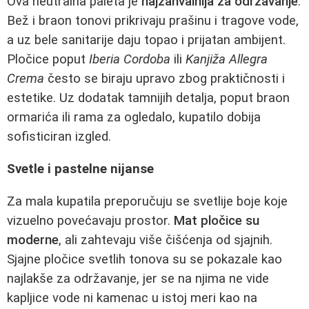
Ova neutralna paleta je
najzahvalnija za održavanje
.
Bež i braon tonovi prikrivaju prašinu i tragove vode,
a uz bele sanitarije daju topao i prijatan ambijent.
Pločice poput
Iberia Cordoba
ili
Kanjiža Allegra
Crema
često se biraju upravo zbog praktičnosti i
estetike. Uz dodatak tamnijih detalja, poput braon
ormarića ili rama za ogledalo, kupatilo dobija
sofisticiran izgled.
Svetle i pastelne nijanse
Za mala kupatila preporučuju se svetlije boje koje
vizuelno povećavaju prostor.
Mat pločice su
moderne
, ali zahtevaju više čišćenja od sjajnih.
Sjajne pločice svetlih tonova su se pokazale kao
najlakše za održavanje, jer se na njima ne vide
kapljice vode ni kamenac u istoj meri kao na