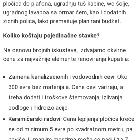
pločica do plafona, ugradnju tuš kabine, wc šolje,
ugradnog lavaboa sa ormarićem, kao i dodatnih
zidnih polica, lako premašuje planirani budžet.
Koliko koštaju pojedinačne stavke?
Na osnovu brojnih iskustava, izdvajamo okvirne
cene za najvažnije elemente renoviranja kupatila:
Zamena kanalizacionih i vodovodnih cevi:
Oko
300 evra bez materijala. Cene cevi variraju, a
treba dodati i troškove štemovanja, izlivanja
podloge i hidroizolacije.
Keramičarski radovi:
Cena lepljenja pločica kreće
se od minimum 5 evra po kvadratnom metru, pa
naviše. U manjim mestima može se naći i za 7