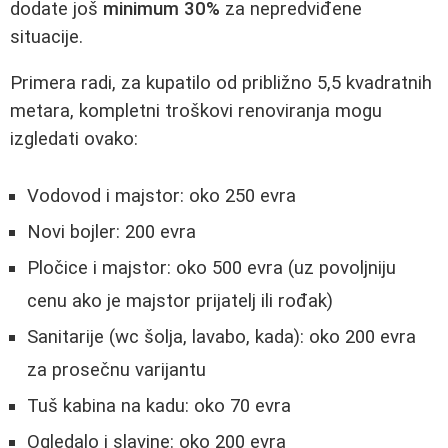
dodate još
minimum 30%
za nepredviđene
situacije.
Primera radi, za kupatilo od približno 5,5 kvadratnih
metara, kompletni troškovi renoviranja mogu
izgledati ovako:
Vodovod i majstor: oko 250 evra
Novi bojler: 200 evra
Pločice i majstor: oko 500 evra (uz povoljniju
cenu ako je majstor prijatelj ili rođak)
Sanitarije (wc šolja, lavabo, kada): oko 200 evra
za prosečnu varijantu
Tuš kabina na kadu: oko 70 evra
Ogledalo i slavine: oko 200 evra