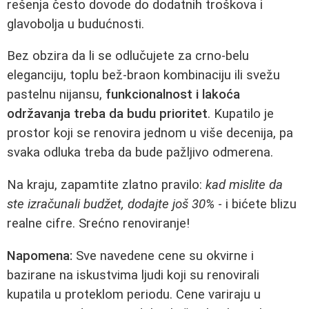
rešenja često dovode do dodatnih troškova i
glavobolja u budućnosti.
Bez obzira da li se odlučujete za crno-belu
eleganciju, toplu bež-braon kombinaciju ili svežu
pastelnu nijansu,
funkcionalnost i lakoća
održavanja treba da budu prioritet
. Kupatilo je
prostor koji se renovira jednom u više decenija, pa
svaka odluka treba da bude pažljivo odmerena.
Na kraju, zapamtite zlatno pravilo:
kad mislite da
ste izračunali budžet, dodajte još 30%
- i bićete blizu
realne cifre. Srećno renoviranje!
Napomena:
Sve navedene cene su okvirne i
bazirane na iskustvima ljudi koji su renovirali
kupatila u proteklom periodu. Cene variraju u