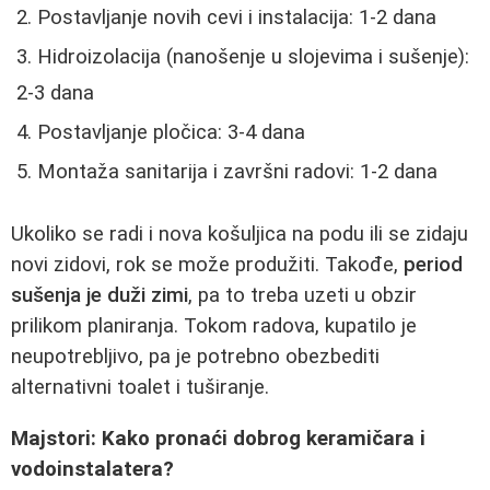
Postavljanje novih cevi i instalacija: 1-2 dana
Hidroizolacija (nanošenje u slojevima i sušenje):
2-3 dana
Postavljanje pločica: 3-4 dana
Montaža sanitarija i završni radovi: 1-2 dana
Ukoliko se radi i nova košuljica na podu ili se zidaju
novi zidovi, rok se može produžiti. Takođe,
period
sušenja je duži zimi
, pa to treba uzeti u obzir
prilikom planiranja. Tokom radova, kupatilo je
neupotrebljivo, pa je potrebno obezbediti
alternativni toalet i tuširanje.
Majstori: Kako pronaći dobrog keramičara i
vodoinstalatera?