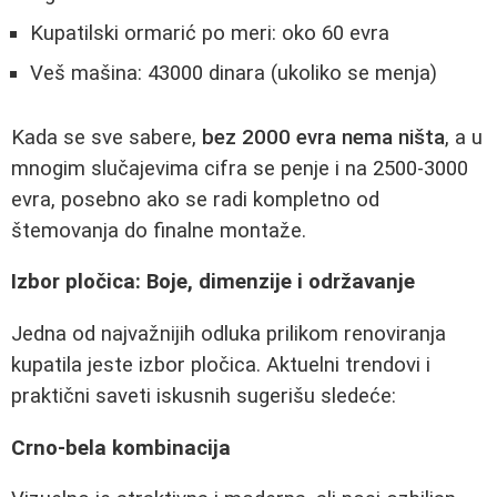
Kupatilski ormarić po meri: oko 60 evra
Veš mašina: 43000 dinara (ukoliko se menja)
Kada se sve sabere,
bez 2000 evra nema ništa
, a u
mnogim slučajevima cifra se penje i na 2500-3000
evra, posebno ako se radi kompletno od
štemovanja do finalne montaže.
Izbor pločica: Boje, dimenzije i održavanje
Jedna od najvažnijih odluka prilikom renoviranja
kupatila jeste izbor pločica. Aktuelni trendovi i
praktični saveti iskusnih sugerišu sledeće:
Crno-bela kombinacija