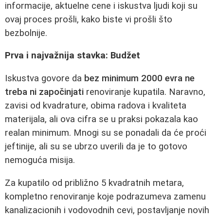
informacije, aktuelne cene i iskustva ljudi koji su
ovaj proces prošli, kako biste vi prošli što
bezbolnije.
Prva i najvažnija stavka: Budžet
Iskustva govore da
bez minimum 2000 evra ne
treba ni započinjati
renoviranje kupatila. Naravno,
zavisi od kvadrature, obima radova i kvaliteta
materijala, ali ova cifra se u praksi pokazala kao
realan minimum. Mnogi su se ponadali da će proći
jeftinije, ali su se ubrzo uverili da je to gotovo
nemoguća misija.
Za kupatilo od približno 5 kvadratnih metara,
kompletno renoviranje koje podrazumeva zamenu
kanalizacionih i vodovodnih cevi, postavljanje novih