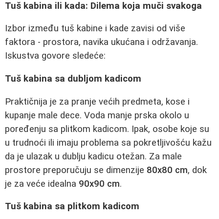
Tuš kabina ili kada: Dilema koja muči svakoga
Izbor između tuš kabine i kade zavisi od više
faktora - prostora, navika ukućana i održavanja.
Iskustva govore sledeće:
Tuš kabina sa dubljom kadicom
Praktičnija je za pranje većih predmeta, kose i
kupanje male dece. Voda manje prska okolo u
poređenju sa plitkom kadicom. Ipak, osobe koje su
u trudnoći ili imaju problema sa pokretljivošću kažu
da je ulazak u dublju kadicu otežan. Za male
prostore preporučuju se dimenzije
80x80 cm
, dok
je za veće idealna
90x90 cm
.
Tuš kabina sa plitkom kadicom