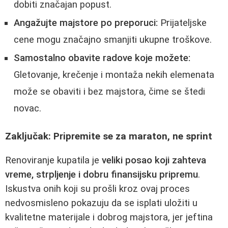
dobiti značajan popust.
Angažujte majstore po preporuci:
Prijateljske
cene mogu značajno smanjiti ukupne troškove.
Samostalno obavite radove koje možete:
Gletovanje, krečenje i montaža nekih elemenata
može se obaviti i bez majstora, čime se štedi
novac.
Zaključak: Pripremite se za maraton, ne sprint
Renoviranje kupatila je
veliki posao koji zahteva
vreme, strpljenje i dobru finansijsku pripremu
.
Iskustva onih koji su prošli kroz ovaj proces
nedvosmisleno pokazuju da se isplati uložiti u
kvalitetne materijale i dobrog majstora, jer jeftina