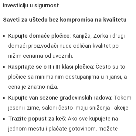
investiciju u sigurnost
.
Saveti za uštedu bez kompromisa na kvalitetu
Kupujte domaće pločice:
Kanjiža, Zorka i drugi
domaći proizvođači nude odličan kvalitet po
nižim cenama od uvoznih.
Raspitajte se o II i III klasi pločica:
Često su to
pločice sa minimalnim odstupanjima u nijansi, a
cena je znatno niža.
Kupujte van sezone građevinskih radova:
Tokom
jeseni i zime, saloni često imaju sniženja i akcije.
Trazite popust za keš:
Ako sve kupujete na
jednom mestu i plaćate gotovinom, možete