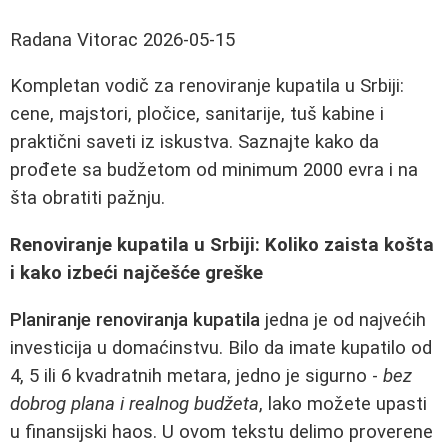
Radana Vitorac
2026-05-15
Kompletan vodič za renoviranje kupatila u Srbiji:
cene, majstori, pločice, sanitarije, tuš kabine i
praktični saveti iz iskustva. Saznajte kako da
prođete sa budžetom od minimum 2000 evra i na
šta obratiti pažnju.
Renoviranje kupatila u Srbiji: Koliko zaista košta
i kako izbeći najčešće greške
Planiranje renoviranja kupatila
jedna je od najvećih
investicija u domaćinstvu. Bilo da imate kupatilo od
4, 5 ili 6 kvadratnih metara, jedno je sigurno -
bez
dobrog plana i realnog budžeta
, lako možete upasti
u finansijski haos. U ovom tekstu delimo proverene