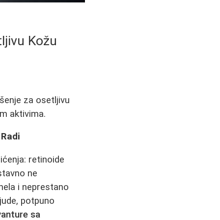
tljivu Kožu
šenje za osetljivu
im aktivima.
 Radi
ićenja: retinoide
ostavno ne
nela i neprestano
ljude, potpuno
vanture sa