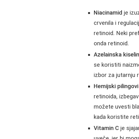
Niacinamid
je izu
crvenila i regulac
retinoid. Neki pr
onda retinoid.
Azelainska kiseli
se koristiti naizm
izbor za jutarnju
Hemijski pilingovi
retinoida, izbega
možete uvesti blag
kada koristite ret
Vitamin C
je sjaja
uveče, jer bi moga