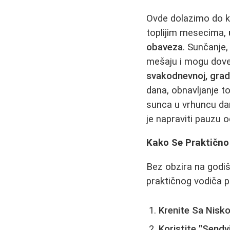
Ovde dolazimo do kl
toplijim mesecima,
obaveza
. Sunčanje,
mešaju i mogu doves
svakodnevnoj, grads
dana, obnavljanje t
sunca u vrhuncu dan
je napraviti pauzu 
Kako Se Praktično 
Bez obzira na godišn
praktičnog vodiča p
Krenite Sa Nisk
Koristite "Sendv