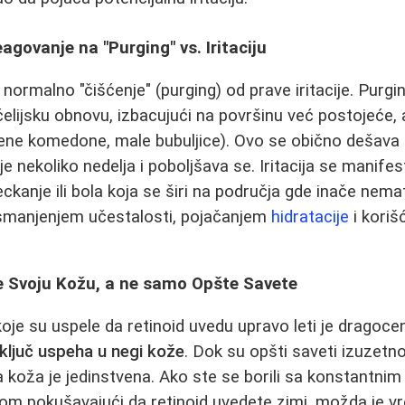
agovanje na "Purging" vs. Iritaciju
 normalno "čišćenje" (purging) od prave iritacije. Purgi
ćelijsku obnovu, izbacujući na površinu već postojeće, al
ene komedone, male bubuljice). Ovo se obično dešava
e nekoliko nedelja i poboljšava se. Iritacija se manifes
peckanje ili bola koja se širi na područja gde inače nem
e smanjenjem učestalosti, pojačanjem
hidratacije
i koriš
te Svoju Kožu, a ne samo Opšte Savete
koje su uspele da retinoid uvedu upravo leti je dragoce
p ključ uspeha u negi kože
. Dok su opšti saveti izuzetno
 koža je jedinstvena. Ako ste se borili sa konstantnim 
ijom pokušavajući da retinoid uvedete zimi, možda je v