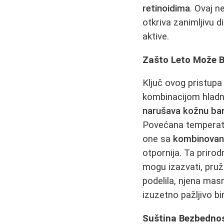
retinoidima
. Ovaj n
otkriva zanimljivu 
aktive.
Zašto Leto Može Bi
Ključ ovog pristupa
kombinacijom hladn
narušava kožnu bar
Povećana temperatu
one sa
kombinovan
otpornija. Ta prirod
mogu izazvati, pruž
podelila, njena masn
izuzetno pažljivo bi
Suština Bezbednost