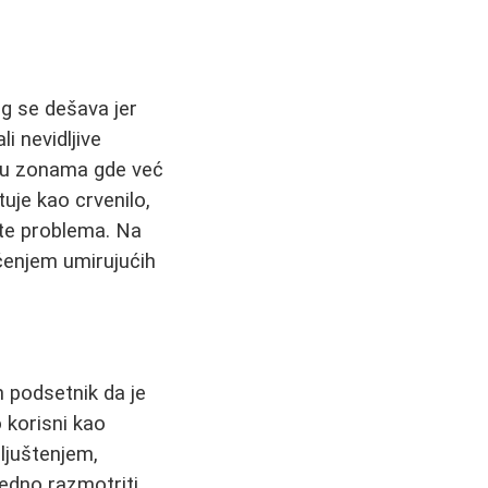
ng se dešava jer
i nevidljive
 u zonama gde već
tuje kao crvenilo,
ate problema. Na
ćenjem umirujućih
n podsetnik da je
 korisni kao
ljuštenjem,
redno razmotriti