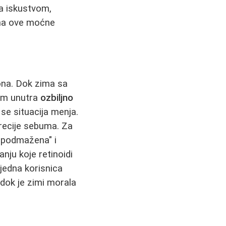
sa iskustvom,
e na ove moćne
ona. Dok zima sa
jem unutra
ozbiljno
i se situacija menja.
recije sebuma. Za
 "podmažena" i
nju koje retinoidi
 jedna korisnica
, dok je zimi morala