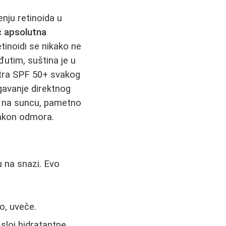
nju retinoida u
ć apsolutna
etinoidi se nikako ne
đutim, suština je u
tra SPF 50+ svakog
gavanje direktnog
k na suncu, pametno
nakon odmora.
u na snazi. Evo
o, uveče.
e sloj hidratantne