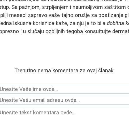
ristup. Sa pažnjom, strpljenjem i neumoljivom zaštito
opliji meseci zapravo vaše tajno oružje za postizanje g
edna iskusna korisnica kaže, za nju je to bila
dobitna k
oprezno i u slučaju ozbiljnih tegoba konsultujte derma
Trenutno nema komentara za ovaj članak.