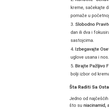
kreme, sačekajte d
pomaže u početnoj 
Slobodno Pravit
dan ili dva i fokus
sastojcima.
Izbegavajte Oset
uglove usana i nos
Birajte Pažljivo 
bolji izbor od krem
Šta Raditi Sa Ost
Jedno od najčešćih 
što su
niacinamid, a