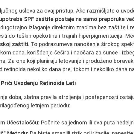
jučnog uslova za ovaj pristup. Ako razmišljate o uvode
upotreba SPF zaštite postaje ne samo preporuka ve
 dugotrajno izlaganje direktnim zracima bez zaštite i r
ti do teških opekotina i trajnih hiperpigmentacija. Me
koj zaštiti
. To podrazumeva nanošenje širokog spek
okom dana, korišćenje šešira i naočara za sunce i izbe
a. Za one koji planiraju letovanje i produženo borava
od retinoida nekoliko dana pre, tokom i nekoliko dana 
Prići Uvodenju Retinoida Leti
je doba, zlatna pravila strpljenja i postepenosti ostaj
rilagođenog letnjem periodu:
om Učestalošću:
Počnite sa jednom ili dva puta nedeljn
ič" Metodu:
Da biste smanjili rizik od iritacije, nanesit