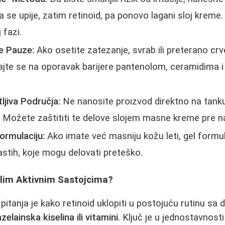
a se upije, zatim retinoid, pa ponovo lagani sloj krem
fazi.
e Pauze:
Ako osetite zatezanje, svrab ili preterano crv
irajte se na oporavak barijere pantenolom, ceramidima 
ljiva Područja:
Ne nanosite proizvod direktno na tanku
. Možete zaštititi te delove slojem masne kreme pre n
Formulaciju:
Ako imate već masniju kožu leti, gel formul
astih, koje mogu delovati preteško.
alim Aktivnim Sastojcima?
pitanja je kako retinoid uklopiti u postojuću rutinu sa
zelainska kiselina ili vitamini
. Ključ je u jednostavnosti