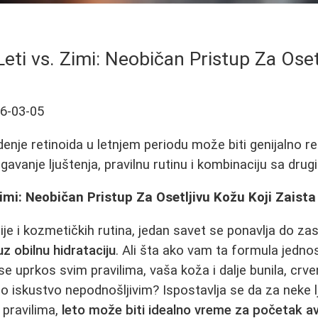
Leti vs. Zimi: Neobičan Pristup Za Ose
6-03-05
enje retinoida u letnjem periodu može biti genijalno re
gavanje ljuštenja, pravilnu rutinu i kombinaciju sa drug
 Zimi: Neobičan Pristup Za Osetljivu Kožu Koji Zaista
je i kozmetičkih rutina, jedan savet se ponavlja do zas
uz obilnu hidrataciju
. Ali šta ako vam ta formula jedn
e uprkos svim pravilima, vaša koža i dalje bunila, crve
celo iskustvo nepodnošljivim? Ispostavlja se da za neke 
pravilima,
leto može biti idealno vreme za početak a