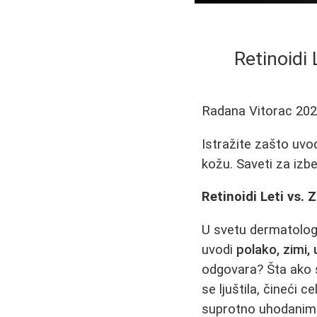
Retinoidi 
Radana Vitorac
202
Istražite zašto uvod
kožu. Saveti za izbe
Retinoidi Leti vs.
U svetu dermatologi
uvodi
polako, zimi, 
odgovara? Šta ako s
se ljuštila, čineći 
suprotno uhodanim 