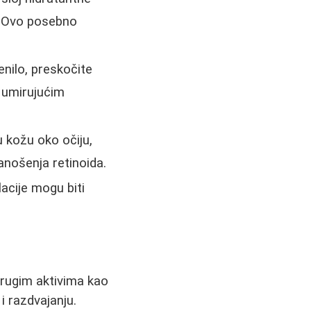
e. Ovo posebno
enilo, preskočite
i umirujućim
 kožu oko očiju,
anošenja retinoida.
acije mogu biti
 drugim aktivima kao
 i razdvajanju.