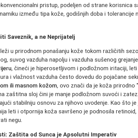
ekonvencionalni pristup, podeljen od strane korisnica 
dinamiku između tipa kože, godišnjih doba i tolerancij
ti Saveznik, a ne Neprijatelj
 leži u prirodnom ponašanju kože tokom različitih sez
og, suvog vazduha napolju i vazduha sušenog grejan
ijeru
, čineći je hiperosetljivom i podložnom iritaciji, let
ra i vlažnost vazduha često dovedu do pojačane sek
om ili masnom kožom
, ovo znači da je koža prirodno
na zaštitna sloj čini je manje podložnom suvoći i zateza
ajući stabilniju osnovu za njihovo uvodenje. Kao što je
ija leti i otpornija koža savršeno je podnosila retinoid
rati negu.
i: Zaštita od Sunca je Apsolutni Imperativ