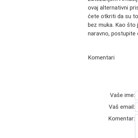
ovaj alternativni p
ćete otkriti da su t
bez muka. Kao što j
naravno, postupite 
Komentari
Vaše ime:
Vaš email:
Komentar: