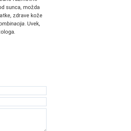
m od sunca, možda
latke, zdrave kože
ombinacija
. Uvek,
tologa.