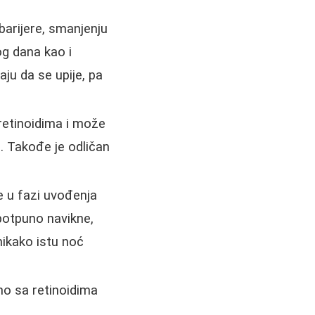
barijere, smanjenju
tog dana kao i
ju da se upije, pa
 retinoidima i može
a. Takođe je odličan
 u fazi uvođenja
 potpuno navikne,
nikako istu noć
dno sa retinoidima