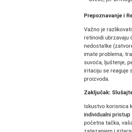
Prepoznavanje i Re
Važno je razlikovati
retinoidi ubrzavaju 
nedostatke (zatvor
imate problema, traj
suvoća, ljuštenje, 
iritaciju se reaguj
proizvoda.
Zaključak: Slušaj
Iskustvo korisnica 
individualni pristu
početna tačka, vaša
zatezanjem i iritac