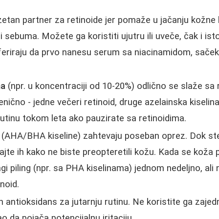
zetan partner za retinoide jer pomaže u jačanju kožne 
iji sebuma. Možete ga koristiti ujutru ili uveče, čak i is
eferiraju da prvo nanesu serum sa niacinamidom, sačeka
na
(npr. u koncentraciji od 10-20%) odlično se slaže sa
enično - jedne večeri retinoid, druge azelainska kiselin
 rutinu tokom leta ako pauzirate sa retinoidima.
(AHA/BHA kiseline) zahtevaju poseban oprez. Dok ste
vajte ih kako ne biste preopteretili kožu. Kada se koža
i piling (npr. sa PHA kiselinama) jednom nedeljno, ali 
inoid.
n antioksidans za jutarnju rutinu. Ne koristite ga zaje
o da pojača potencijalnu iritaciju.