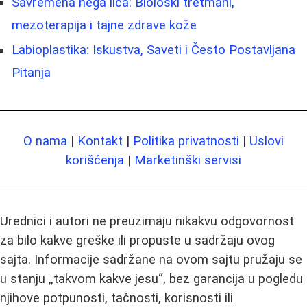
Savremena nega lica: Biološki tretmani,
mezoterapija i tajne zdrave kože
Labioplastika: Iskustva, Saveti i Često Postavljana
Pitanja
O nama
|
Kontakt
|
Politika privatnosti
|
Uslovi
korišćenja
|
Marketinški servisi
Urednici i autori ne preuzimaju nikakvu odgovornost
za bilo kakve greške ili propuste u sadržaju ovog
sajta. Informacije sadržane na ovom sajtu pružaju se
u stanju „takvom kakve jesu“, bez garancija u pogledu
njihove potpunosti, tačnosti, korisnosti ili