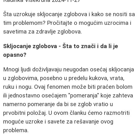
Šta uzrokuje skljocanje zglobova i kako se nositi sa
tim problemom? Pročitajte o mogućim uzrocima i
savetima za zdravlje zglobova.
Skljocanje zglobova - Šta to znači i da li je
opasno?
Mnogi ljudi doživljavaju neugodan osećaj skljocanja
u zglobovima, posebno u predelu kukova, vrata,
ruku i nogu. Ovaj fenomen može biti praćen bolom
ili jednostavno osećajem "pomeranja" koje zahteva
namerno pomeranje da bi se zglob vratio u
prvobitni položaj. U ovom članku ćemo razmotriti
moguće uzroke i savete za rešavanje ovog
problema.