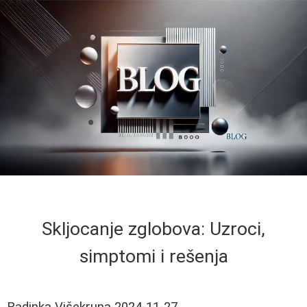
Skljocanje zglobova: Uzroci,
simptomi i rešenja
Radinka Višekruna
2024-11-27