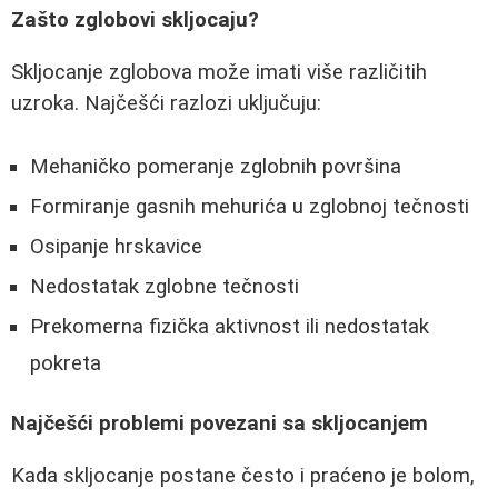
Zašto zglobovi skljocaju?
Skljocanje zglobova može imati više različitih
uzroka. Najčešći razlozi uključuju:
Mehaničko pomeranje zglobnih površina
Formiranje gasnih mehurića u zglobnoj tečnosti
Osipanje hrskavice
Nedostatak zglobne tečnosti
Prekomerna fizička aktivnost ili nedostatak
pokreta
Najčešći problemi povezani sa skljocanjem
Kada skljocanje postane često i praćeno je bolom,