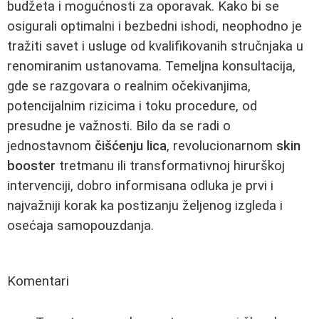
budžeta i mogućnosti za oporavak. Kako bi se
osigurali optimalni i bezbedni ishodi, neophodno je
tražiti savet i usluge od kvalifikovanih stručnjaka u
renomiranim ustanovama. Temeljna konsultacija,
gde se razgovara o realnim očekivanjima,
potencijalnim rizicima i toku procedure, od
presudne je važnosti. Bilo da se radi o
jednostavnom
čišćenju lica
, revolucionarnom
skin
booster
tretmanu ili transformativnoj hirurškoj
intervenciji, dobro informisana odluka je prvi i
najvažniji korak ka postizanju željenog izgleda i
osećaja samopouzdanja.
Komentari