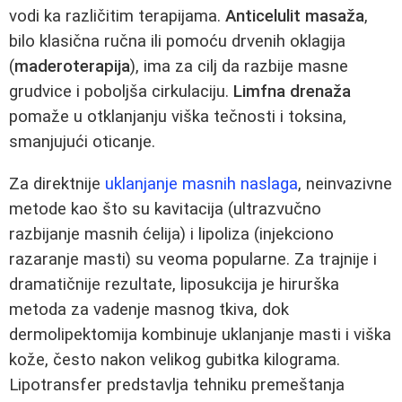
vodi ka različitim terapijama.
Anticelulit masaža
,
bilo klasična ručna ili pomoću drvenih oklagija
(
maderoterapija
), ima za cilj da razbije masne
grudvice i poboljša cirkulaciju.
Limfna drenaža
pomaže u otklanjanju viška tečnosti i toksina,
smanjujući oticanje.
Za direktnije
uklanjanje masnih naslaga
, neinvazivne
metode kao što su kavitacija (ultrazvučno
razbijanje masnih ćelija) i lipoliza (injekciono
razaranje masti) su veoma popularne. Za trajnije i
dramatičnije rezultate, liposukcija je hirurška
metoda za vadenje masnog tkiva, dok
dermolipektomija kombinuje uklanjanje masti i viška
kože, često nakon velikog gubitka kilograma.
Lipotransfer predstavlja tehniku premeštanja