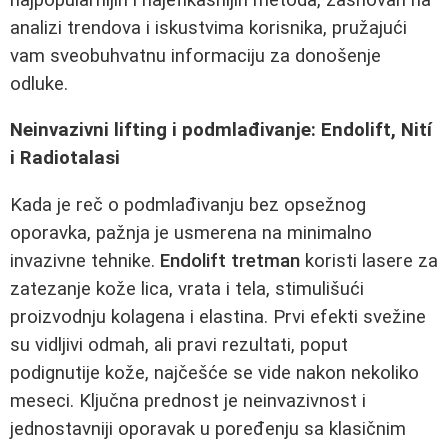
analizi trendova i iskustvima korisnika, pružajući
vam sveobuhvatnu informaciju za donošenje
odluke.
Neinvazivni lifting i podmlađivanje: Endolift, Nití
i Radiotalasi
Kada je reč o podmlađivanju bez opsežnog
oporavka, pažnja je usmerena na minimalno
invazivne tehnike.
Endolift tretman
koristi lasere za
zatezanje kože lica, vrata i tela, stimulišući
proizvodnju kolagena i elastina. Prvi efekti svežine
su vidljivi odmah, ali pravi rezultati, poput
podignutije kože, najčešće se vide nakon nekoliko
meseci. Ključna prednost je neinvazivnost i
jednostavniji oporavak u poređenju sa klasičnim