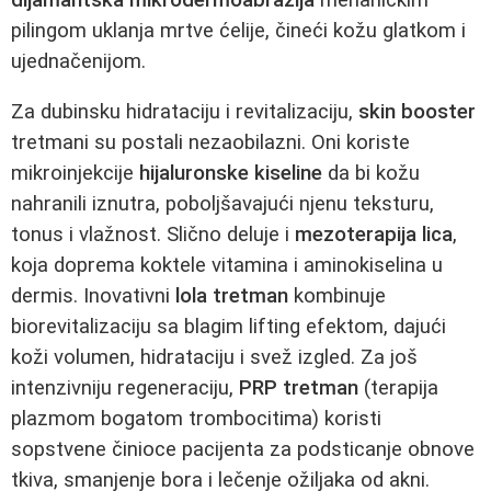
pilingom uklanja mrtve ćelije, čineći kožu glatkom i
ujednačenijom.
Za dubinsku hidrataciju i revitalizaciju,
skin booster
tretmani su postali nezaobilazni. Oni koriste
mikroinjekcije
hijaluronske kiseline
da bi kožu
nahranili iznutra, poboljšavajući njenu teksturu,
tonus i vlažnost. Slično deluje i
mezoterapija lica
,
koja doprema koktele vitamina i aminokiselina u
dermis. Inovativni
lola tretman
kombinuje
biorevitalizaciju sa blagim lifting efektom, dajući
koži volumen, hidrataciju i svež izgled. Za još
intenzivniju regeneraciju,
PRP tretman
(terapija
plazmom bogatom trombocitima) koristi
sopstvene činioce pacijenta za podsticanje obnove
tkiva, smanjenje bora i lečenje ožiljaka od akni.