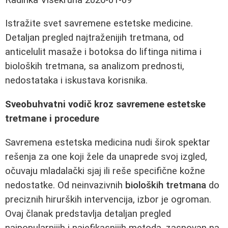
Istražite svet savremene estetske medicine.
Detaljan pregled najtraženijih tretmana, od
anticelulit masaže i botoksa do liftinga nitima i
bioloških tretmana, sa analizom prednosti,
nedostataka i iskustava korisnika.
Sveobuhvatni vodič kroz savremene estetske
tretmane i procedure
Savremena estetska medicina nudi širok spektar
rešenja za one koji žele da unaprede svoj izgled,
očuvaju mladalački sjaj ili reše specifične kožne
nedostatke. Od neinvazivnih
bioloških tretmana
do
preciznih hirurških intervencija, izbor je ogroman.
Ovaj članak predstavlja detaljan pregled
najpopularnijih i najefikasnijih metoda, zasnovan na