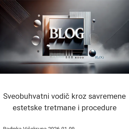
Sveobuhvatni vodič kroz savremene
estetske tretmane i procedure
Radinka Višekruna
2026-01-09