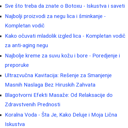
Sve što treba da znate o Botoxu - Iskustva i saveti
Najbolji proizvodi za negu lica i šminkanje -
Kompletan vodič
Kako očuvati mladolik izgled lica - Kompletan vodič
za anti-aging negu
Najbolje kreme za suvu kožu i bore - Poredjenje i
preporuke
Ultrazvučna Kavitacija: Rešenje za Smanjenje
Masnih Naslaga Bez Hiruskih Zahvata
Blagotvorni Efekti Masaže: Od Relaksacije do
Zdravstvenih Prednosti
Koralna Voda - Šta Je, Kako Deluje i Moja Lična
Iskustva