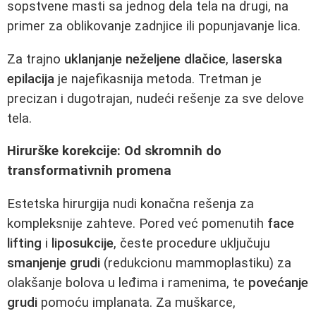
sopstvene masti sa jednog dela tela na drugi, na
primer za oblikovanje zadnjice ili popunjavanje lica.
Za trajno
uklanjanje neželjene dlačice
,
laserska
epilacija
je najefikasnija metoda. Tretman je
precizan i dugotrajan, nudeći rešenje za sve delove
tela.
Hirurške korekcije: Od skromnih do
transformativnih promena
Estetska hirurgija nudi konačna rešenja za
kompleksnije zahteve. Pored već pomenutih
face
lifting
i
liposukcije
, česte procedure uključuju
smanjenje grudi
(redukcionu mammoplastiku) za
olakšanje bolova u leđima i ramenima, te
povećanje
grudi
pomoću implanata. Za muškarce,