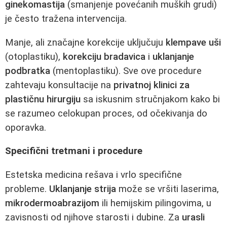
ginekomastija
(smanjenje povećanih muških grudi)
je često tražena intervencija.
Manje, ali značajne korekcije uključuju
klempave uši
(otoplastiku),
korekciju bradavica
i
uklanjanje
podbratka
(mentoplastiku). Sve ove procedure
zahtevaju konsultacije na
privatnoj klinici za
plastičnu hirurgiju
sa iskusnim stručnjakom kako bi
se razumeo celokupan proces, od očekivanja do
oporavka.
Specifični tretmani i procedure
Estetska medicina rešava i vrlo specifične
probleme.
Uklanjanje strija
može se vršiti laserima,
mikrodermoabrazijom
ili hemijskim pilingovima, u
zavisnosti od njihove starosti i dubine. Za
urasli