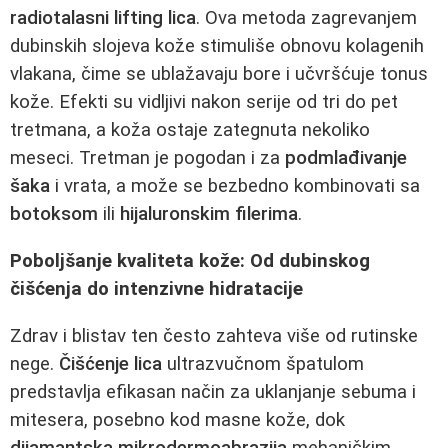
radiotalasni lifting lica
. Ova metoda zagrevanjem
dubinskih slojeva kože stimuliše obnovu kolagenih
vlakana, čime se ublažavaju bore i učvršćuje tonus
kože. Efekti su vidljivi nakon serije od tri do pet
tretmana, a koža ostaje zategnuta nekoliko
meseci. Tretman je pogodan i za
podmlađivanje
šaka
i vrata, a može se bezbedno kombinovati sa
botoksom
ili
hijaluronskim filerima
.
Poboljšanje kvaliteta kože: Od dubinskog
čišćenja do intenzivne hidratacije
Zdrav i blistav ten često zahteva više od rutinske
nege.
Čišćenje lica
ultrazvučnom špatulom
predstavlja efikasan način za uklanjanje sebuma i
mitesera, posebno kod masne kože, dok
dijamantska mikrodermoabrazija
mehaničkim