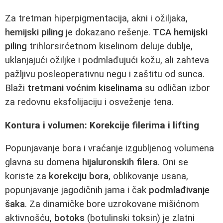
Za tretman hiperpigmentacija, akni i ožiljaka,
hemijski piling
je dokazano rešenje.
TCA hemijski
piling
trihlorsirćetnom kiselinom deluje dublje,
uklanjajući ožiljke i podmlađujući kožu, ali zahteva
pažljivu posleoperativnu negu i zaštitu od sunca.
Blaži
tretmani voćnim kiselinama
su odličan izbor
za redovnu eksfolijaciju i osveženje tena.
Kontura i volumen: Korekcije filerima i lifting
Popunjavanje bora i vraćanje izgubljenog volumena
glavna su domena
hijaluronskih filera
. Oni se
koriste za
korekciju bora
, oblikovanje usana,
popunjavanje jagodičnih jama i čak
podmlađivanje
šaka
. Za dinamičke bore uzrokovane mišićnom
aktivnošću,
botoks
(botulinski toksin) je zlatni