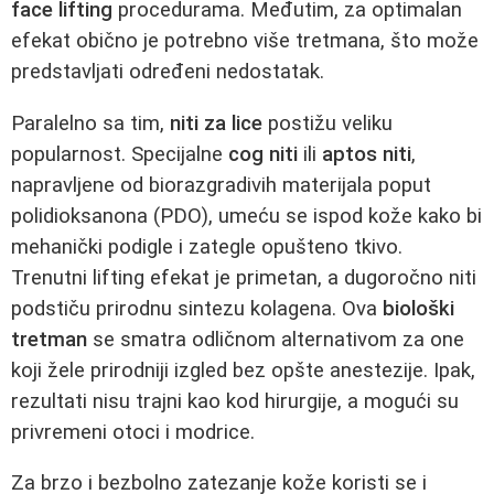
face lifting
procedurama. Međutim, za optimalan
efekat obično je potrebno više tretmana, što može
predstavljati određeni nedostatak.
Paralelno sa tim,
niti za lice
postižu veliku
popularnost. Specijalne
cog niti
ili
aptos niti
,
napravljene od biorazgradivih materijala poput
polidioksanona (PDO), umeću se ispod kože kako bi
mehanički podigle i zategle opušteno tkivo.
Trenutni lifting efekat je primetan, a dugoročno niti
podstiču prirodnu sintezu kolagena. Ova
biološki
tretman
se smatra odličnom alternativom za one
koji žele prirodniji izgled bez opšte anestezije. Ipak,
rezultati nisu trajni kao kod hirurgije, a mogući su
privremeni otoci i modrice.
Za brzo i bezbolno zatezanje kože koristi se i