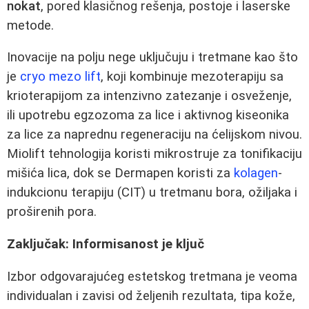
nokat
, pored klasičnog rešenja, postoje i laserske
metode.
Inovacije na polju nege uključuju i tretmane kao što
je
cryo mezo lift
, koji kombinuje mezoterapiju sa
krioterapijom za intenzivno zatezanje i osveženje,
ili upotrebu egzozoma za lice i aktivnog kiseonika
za lice za naprednu regeneraciju na ćelijskom nivou.
Miolift tehnologija koristi mikrostruje za tonifikaciju
mišića lica, dok se Dermapen koristi za
kolagen
-
indukcionu terapiju (CIT) u tretmanu bora, ožiljaka i
proširenih pora.
Zaključak: Informisanost je ključ
Izbor odgovarajućeg estetskog tretmana je veoma
individualan i zavisi od željenih rezultata, tipa kože,