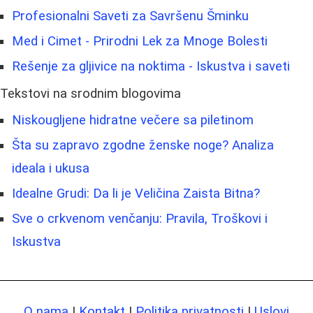
Profesionalni Saveti za Savršenu Šminku
Med i Cimet - Prirodni Lek za Mnoge Bolesti
Rešenje za gljivice na noktima - Iskustva i saveti
Tekstovi na srodnim blogovima
Niskougljene hidratne večere sa piletinom
Šta su zapravo zgodne ženske noge? Analiza
ideala i ukusa
Idealne Grudi: Da li je Veličina Zaista Bitna?
Sve o crkvenom venčanju: Pravila, Troškovi i
Iskustva
O nama
|
Kontakt
|
Politika privatnosti
|
Uslovi