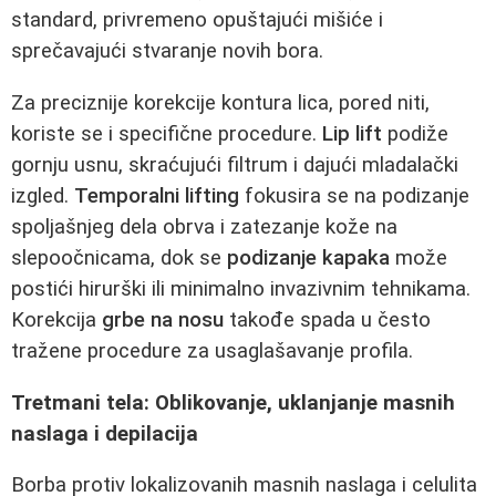
standard, privremeno opuštajući mišiće i
sprečavajući stvaranje novih bora.
Za preciznije korekcije kontura lica, pored niti,
koriste se i specifične procedure.
Lip lift
podiže
gornju usnu, skraćujući filtrum i dajući mladalački
izgled.
Temporalni lifting
fokusira se na podizanje
spoljašnjeg dela obrva i zatezanje kože na
slepoočnicama, dok se
podizanje kapaka
može
postići hirurški ili minimalno invazivnim tehnikama.
Korekcija
grbe na nosu
takođe spada u često
tražene procedure za usaglašavanje profila.
Tretmani tela: Oblikovanje, uklanjanje masnih
naslaga i depilacija
Borba protiv lokalizovanih masnih naslaga i celulita