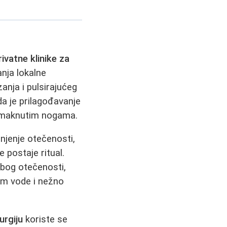
rivatne klinike za
nja lokalne
anja i pulsirajućeg
da je prilagođavanje
azmaknutim nogama.
njenje otečenosti,
e postaje ritual.
 Zbog otečenosti,
zom vode i nežno
urgiju
koriste se