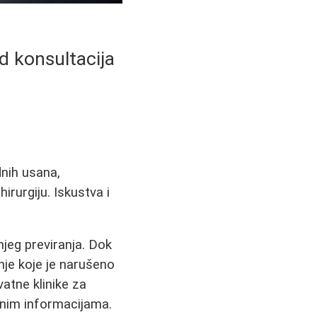
d konsultacija
dnih usana,
irurgiju. Iskustva i
jeg previranja. Dok
nje koje je narušeno
vatne klinike za
enim informacijama.