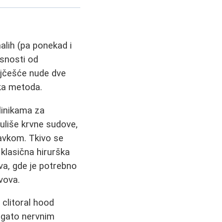
malih (pa ponekad i
isnosti od
ajčešće nude dve
ska metoda.
linikama za
guliše krvne sudove,
avkom. Tkivo se
 klasična hirurška
va, gde je potrebno
avova.
 clitoral hood
bogato nervnim