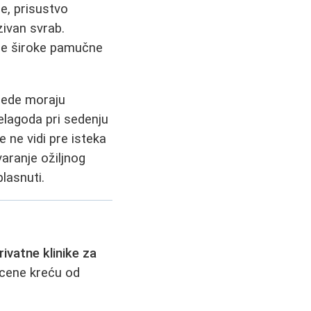
e, prisustvo
zivan svrab.
se široke pamučne
 sede moraju
nelagoda pri sedenju
e ne vidi pre isteka
aranje ožiljnog
lasnuti.
rivatne klinike za
 cene kreću od