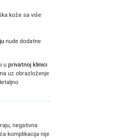
iška kože sa više
ju
nude dodatne
ni u
privatnoj klinici
ma uz obrazloženje
detaljno
raju, negativna
ća komplikacija nije