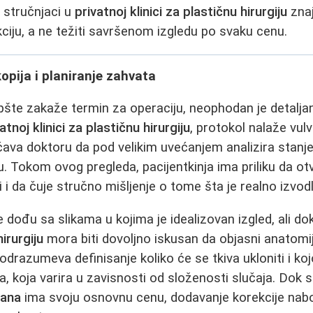
 stručnjaci u
privatnoj klinici za plastičnu hirurgiju
znaj
kciju, a ne težiti savršenom izgledu po svaku cenu.
kopija i planiranje zahvata
šte zakaže termin za operaciju, neophodan je detalja
atnoj klinici za plastičnu hirurgiju
, protokol nalaže vul
ava doktoru da pod velikim uvećanjem analizira stanje 
iju. Tokom ovog pregleda, pacijentkinja ima priliku da 
i i da čuje stručno mišljenje o tome šta je realno izvodl
 dođu sa slikama u kojima je idealizovan izgled, ali do
hirurgiju
mora biti dovoljno iskusan da objasni anatomij
razumeva definisanje koliko će se tkiva ukloniti i ko
na, koja varira u zavisnosti od složenosti slučaja. Dok
sana
ima svoju osnovnu cenu, dodavanje korekcije nabora