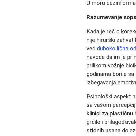
U moru dezinformac
Razumevanje sopst
Kada je reč o korekc
nije hirurški zahvat
već
duboko lična od
navode da im je pri
prilikom vožnje bici
godinama borile sa 
izbegavanja emotiv
Psihološki aspekt 
sa vašom percepcijo
klinici za plastičnu 
grčile i prilagođav
stidnih usana
dolazi