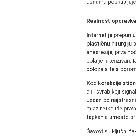
usnama poskupljuje
Realnost oporavka
Internet je prepun u
plastičnu hirurgiju
p
anestezije, prva no
bola je intenzivan. 
položaja tela ogro
Kod
korekcije stid
ali i svrab koji sig
Jedan od najstresnij
mlaz retko ide prav
tapkanje umesto bri
Šavovi su ključni f