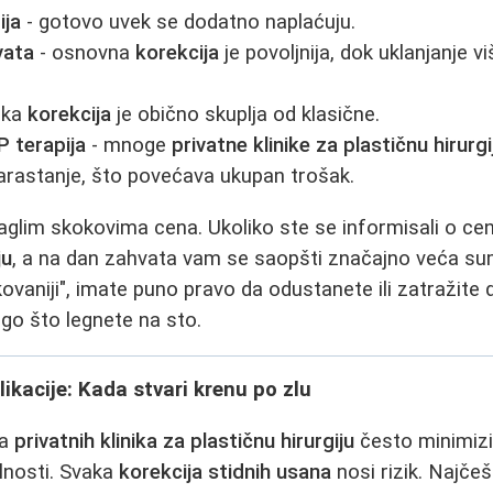
ija
- gotovo uvek se dodatno naplaćuju.
vata
- osnovna
korekcija
je povoljnija, dok uklanjanje v
ska
korekcija
je obično skuplja od klasične.
RP terapija
- mnoge
privatne klinike za plastičnu hirurgi
arastanje, što povećava ukupan trošak.
aglim skokovima cena. Ukoliko ste se informisali o ce
ju
, a na dan zahvata vam se saopšti značajno veća su
kovaniji", imate puno pravo da odustanete ili zatražite 
go što legnete na sto.
ikacije: Kada stvari krenu po zlu
ma
privatnih klinika za plastičnu hirurgiju
često minimizi
lnosti. Svaka
korekcija stidnih usana
nosi rizik. Najčeš