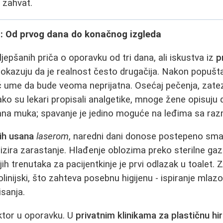
 zahvat.
: Od prvog dana do konačnog izgleda
ljepšanih priča o oporavku od tri dana, ali iskustva iz
p
okazuju da je realnost često drugačija. Nakon popušta
ć ume da bude veoma neprijatna. Osećaj pečenja, zatez
Iako su lekari propisali analgetike, mnoge žene opisuju 
mna muka; spavanje je jedino moguće na leđima sa r
nih usana
laserom
, naredni dani donose postepeno sma
nalizira zarastanje. Hlađenje oblozima preko sterilne gaz
ih trenutaka za pacijentkinje je prvi odlazak u toalet.
olinijski, što zahteva posebnu higijenu - ispiranje mla
sanja.
aktor u oporavku. U
privatnim klinikama za plastičnu hir