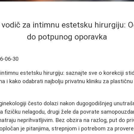
vodič za intimnu estetsku hirurgiju: O
do potpunog oporavka
6-06-30
intimnu estetsku hirurgiju: saznajte sve o korekciji sti
 i kako odabrati najbolju privatnu kliniku za plastičnu h
ginekologiji često dolazi nakon dugogodišnjeg unutrašn
za fizičku nelagodu, drugi žele da povrate samopouzda
atraju neprihvatljivim. Bez obzira na razlog, put do pri
 popločan je pitanjima, strepnjom i potrebom za prover