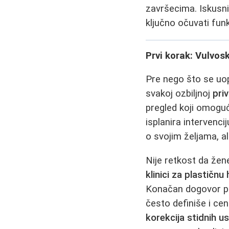
završecima. Iskusni
ključno očuvati fun
Prvi korak: Vulvos
Pre nego što se uop
svakoj ozbiljnoj
priv
pregled koji omoguć
isplanira intervenc
o svojim željama, al
Nije retkost da žene
klinici za plastičnu 
Konačan dogovor pod
često definiše i ce
korekcija stidnih u