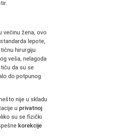
ir.
ku većinu žena, ovo
h standarda lepote,
tičnu hirurgiju
kog veša, nelagoda
stiču da su se
ralo do potpunog
ešto nije u skladu
tacije u
privatnoj
liko su se fizički
 uspešne
korekcije