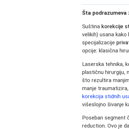
Šta podrazumeva z
Suština
korekcije s
velikih) usana kako 
specijalizacije
priva
opcije: klasična hi
Laserska tehnika, k
plastičnu hirurgiju
što rezultira manj
manje traumatizira, 
korekcija stidnih u
višeslojno šivanje k
Poseban segment č
reduction. Ovo je d