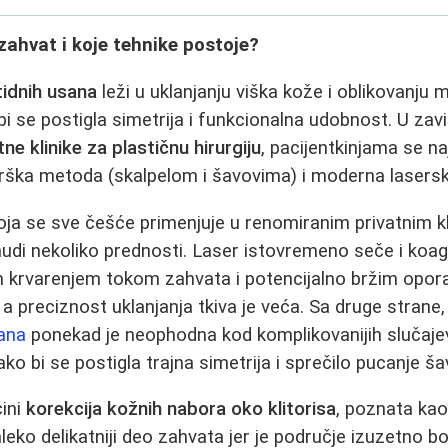
ahvat i koje tehnike postoje?
tidnih usana
leži u uklanjanju viška kože i oblikovanju 
bi se postigla simetrija i funkcionalna udobnost. U zav
tne klinike za plastičnu hirurgiju
, pacijentkinjama se n
rurška metoda (skalpelom i šavovima) i moderna laser
oja se sve češće primenjuje u renomiranim privatnim k
, nudi nekoliko prednosti. Laser istovremeno seče i koa
im krvarenjem tokom zahvata i potencijalno bržim opor
a preciznost uklanjanja tkiva je veća. Sa druge strane,
sana
ponekad je neophodna kod komplikovanijih slučaje
ako bi se postigla trajna simetrija i sprečilo pucanje š
ini
korekcija kožnih nabora oko klitorisa
, poznata kao
aleko delikatniji deo zahvata jer je područje izuzetno 