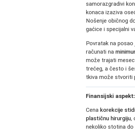
samorazgradivi konc
konaca izaziva oseća
Nošenje običnog do
gaćice i specijalni v
Povratak na posao j
računati na
minimum
može trajati mesec
trećeg, a često i š
tkiva može stvoriti
Finansijski aspekt
Cena
korekcije sti
plastičnu hirurgiju
,
nekoliko stotina do 