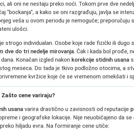
i, ali oni ne nestaju preko noći. Tokom prve dve nedelj
j "bockanja", a kako se oni razgrađuju, javlja se inten
njeg veša u ovom periodu je nemoguće; preporučuju 
ateni ulošci.
e strogo individualan. Osobe koje rade fizički ili dugo
 dve do tri nedelje mirovanja
. Čak i kada bol prođe, 
 dana. Konačan izgled nakon
korekcije stidnih usana
s
estog meseca. Do tada je tkivo podložno otocima, a stv
 privremene kvržice koje će se vremenom omekšati i sp
: Zašto cene variraju?
dnih usana
varira drastično u zavisnosti od reputacije
p
 opreme i geografske lokacije. Nije neuobičajeno da se
preko hiljadu evra. Na formiranje cene utiče: