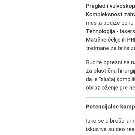
Pregled i vulvoskop
Kompleksnost zah
mesta podiže cenu.
Tehnologija
- laser
Matične ćelije ili P
tretmane za brže z
Budite oprezni sa n
za plastičnu hirurgi
da je "slučaj kompli
obrazloženje pre ne
Potencijalne kompl
Iako se u brošura
iskustva su deo rea