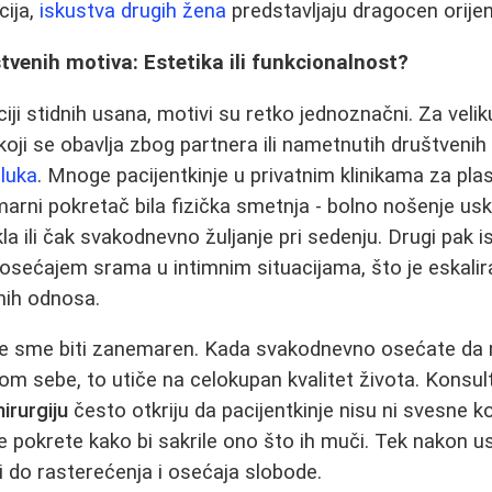
ija,
iskustva drugih žena
predstavljaju dragocen orijent
venih motiva: Estetika ili funkcionalnost?
iji stidnih usana, motivi su retko jednoznačni. Za veli
 koji se obavlja zbog partnera ili nametnutih društveni
luka
. Mnoge pacijentkinje u privatnim klinikama za plas
marni pokretač bila fizička smetnja - bolno nošenje us
kla ili čak svakodnevno žuljanje pri sedenju. Drugi pak i
osećajem srama u intimnim situacijama, što je eskali
nih odnosa.
ne sme biti zanemaren. Kada svakodnevno osećate da n
m sebe, to utiče na celokupan kvalitet života. Konsul
hirurgiju
često otkriju da pacijentkinje nisu ni svesne ko
ale pokrete kako bi sakrile ono što ih muči. Tek nakon
 do rasterećenja i osećaja slobode.