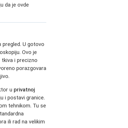
u da je ovde
n pregled. U gotovo
voskopiju. Ovo je
tkiva i precizno
otvoreno porazgovara
jivo.
ktor u
privatnoj
u i postavi granice.
jom tehnikom. Tu se
 standardna
 ili rad na velikim