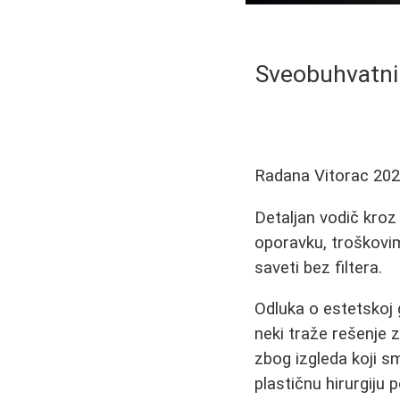
Sveobuhvatni 
Radana Vitorac
202
Detaljan vodič kroz 
oporavku, troškovima
saveti bez filtera.
Odluka o estetskoj 
neki traže rešenje 
zbog izgleda koji sm
plastičnu hirurgiju