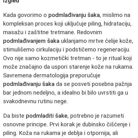
izgled
Kada govorimo o
podmlađivanju šaka
, mislimo na
kompleksan proces koji uključuje piling, hidrataciju,
masažu i zaštitne tretmane. Redovnim
podmlađivanjem šaka
uklanjamo mrtve ćelije kože,
stimulišemo cirkulaciju i podstičemo regeneraciju.
Ovo nije samo kozmetički tretman - to je ritual koji
može značajno da uspori starenje kože na rukama.
Savremena dermatologija preporučuje
podmlađivanju šaka
da se posveti posebna pažnja
bar jednom nedeljno, a idealno bi bilo uvrstiti ga u
svakodnevnu rutinu nege.
Da biste
podmladiti šake
, potrebno je razumeti
osnovne principe. Prvi korak je dubinsko čišćenje i
piling. Koža na rukama je deblja i otpornija, ali