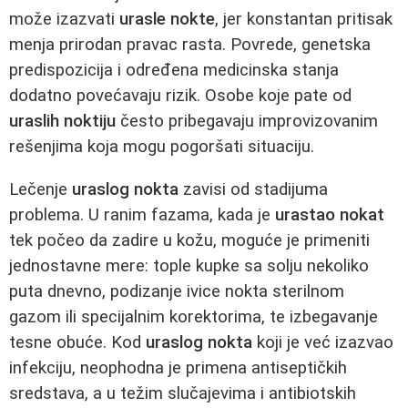
može izazvati
urasle nokte
, jer konstantan pritisak
menja prirodan pravac rasta. Povrede, genetska
predispozicija i određena medicinska stanja
dodatno povećavaju rizik. Osobe koje pate od
uraslih noktiju
često pribegavaju improvizovanim
rešenjima koja mogu pogoršati situaciju.
Lečenje
uraslog nokta
zavisi od stadijuma
problema. U ranim fazama, kada je
urastao nokat
tek počeo da zadire u kožu, moguće je primeniti
jednostavne mere: tople kupke sa solju nekoliko
puta dnevno, podizanje ivice nokta sterilnom
gazom ili specijalnim korektorima, te izbegavanje
tesne obuće. Kod
uraslog nokta
koji je već izazvao
infekciju, neophodna je primena antiseptičkih
sredstava, a u težim slučajevima i antibiotskih