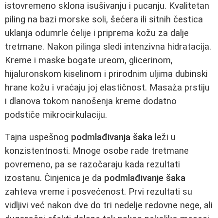
istovremeno sklona isušivanju i pucanju. Kvalitetan
piling na bazi morske soli, šećera ili sitnih čestica
uklanja odumrle ćelije i priprema kožu za dalje
tretmane. Nakon pilinga sledi intenzivna hidratacija.
Kreme i maske bogate ureom, glicerinom,
hijaluronskom kiselinom i prirodnim uljima dubinski
hrane kožu i vraćaju joj elastičnost. Masaža prstiju
i dlanova tokom nanošenja kreme dodatno
podstiče mikrocirkulaciju.
Tajna uspešnog
podmlađivanja šaka
leži u
konzistentnosti. Mnoge osobe rade tretmane
povremeno, pa se razočaraju kada rezultati
izostanu. Činjenica je da
podmlađivanje šaka
zahteva vreme i posvećenost. Prvi rezultati su
vidljivi već nakon dve do tri nedelje redovne nege, ali