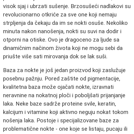
visok sjaj i ubrzati sušenje. Brzosušeći nadlakovi su
revolucionarno otkriće za sve one koji nemaju
strpljenja da čekaju da im se nokti osuše. Nekoliko
minuta nakon nanošenja, nokti su suvi na dodir i
otporni na otiske. Ovo je dragoceno za ljude sa
dinamičnim načinom života koji ne mogu sebi da
priušte više sati mirovanja dok se lak suši.
Baza za nokte je još jedan proizvod koji zaslužuje
posebnu pažnju. Pored zaštite od pigmentacije,
kvalitetna baza može ojačati nokte, izravnati
neravnine na nokatnoj ploči i poboljšati prijanjanje
laka. Neke baze sadrže proteine svile, keratin,
kalcijum i vitamine koji aktivno neguju nokat tokom
nošenja laka. Postoje i specijalizovane baze za
problematične nokte - one koje se listaju, pucaju ili