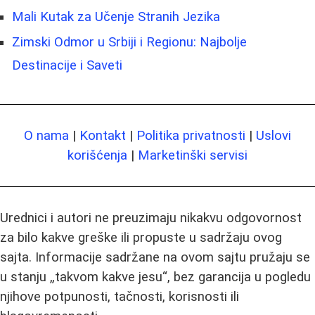
Mali Kutak za Učenje Stranih Jezika
Zimski Odmor u Srbiji i Regionu: Najbolje
Destinacije i Saveti
O nama
|
Kontakt
|
Politika privatnosti
|
Uslovi
korišćenja
|
Marketinški servisi
Urednici i autori ne preuzimaju nikakvu odgovornost
za bilo kakve greške ili propuste u sadržaju ovog
sajta. Informacije sadržane na ovom sajtu pružaju se
u stanju „takvom kakve jesu“, bez garancija u pogledu
njihove potpunosti, tačnosti, korisnosti ili