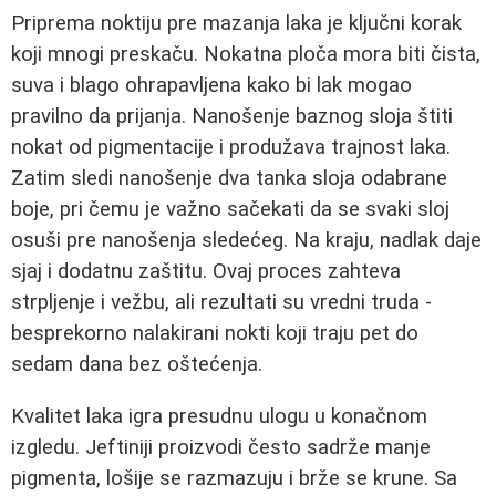
Priprema noktiju pre mazanja laka je ključni korak
koji mnogi preskaču. Nokatna ploča mora biti čista,
suva i blago ohrapavljena kako bi lak mogao
pravilno da prijanja. Nanošenje baznog sloja štiti
nokat od pigmentacije i produžava trajnost laka.
Zatim sledi nanošenje dva tanka sloja odabrane
boje, pri čemu je važno sačekati da se svaki sloj
osuši pre nanošenja sledećeg. Na kraju, nadlak daje
sjaj i dodatnu zaštitu. Ovaj proces zahteva
strpljenje i vežbu, ali rezultati su vredni truda -
besprekorno nalakirani nokti koji traju pet do
sedam dana bez oštećenja.
Kvalitet laka igra presudnu ulogu u konačnom
izgledu. Jeftiniji proizvodi često sadrže manje
pigmenta, lošije se razmazuju i brže se krune. Sa