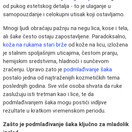
od pukog estetskog detalja - to je ulaganje u
samopouzdanje i celokupni utisak koji ostavljamo.
Mnogi ljudi obraćaju pažnju na negu lica, kose i tela,
ali šake često ostaju zapostavljene. Paradoksalno,
koža na rukama stari brže
od kože na licu, izložena
je stalnim spoljašnjim uticajima, čestom pranju,
hemijskim sredstvima, hladnoći i sunčevom
zračenju. Upravo zato je
podmlađivanje šaka
postalo jedna od najtraženijih kozmetičkih tema
poslednjih godina. Sve više osoba shvata da ruke
zaslužuju isti tretman kao i lice, te da
podmlađivanjem šaka mogu postići vidljive
rezultate u kratkom vremenskom periodu.
Zašto je podmlađivanje šaka ključno za mladolik