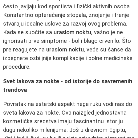
često javljaju kod sportista i fizički aktivnih osoba.
Konstantno opterećenje stopala, znojenje i trenje
stvaraju idealne uslove za razvoj ovog problema.
Kada se suočite sa
uraslom noktu
, važno je ne
ignorisati prve simptome - bol i blago crvenilo. Što
pre reagujete na
uraslom noktu
, veće su šanse da
izbegnete ozbiljnije komplikacije i bolne medicinske
procedure.
Svet lakova za nokte - od istorije do savremenih
trendova
Povratak na estetski aspekt nege ruku vodi nas do
sveta lakova za nokte. Ova naizgled jednostavna
kozmetička sredstva imaju fascinantnu istoriju
dugu nekoliko milenijuma. Još u drevnom Egiptu,