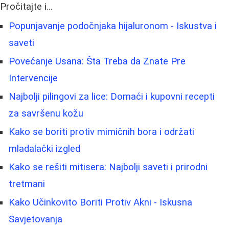
Pročitajte i...
Popunjavanje podočnjaka hijaluronom - Iskustva i
saveti
Povećanje Usana: Šta Treba da Znate Pre
Intervencije
Najbolji pilingovi za lice: Domaći i kupovni recepti
za savršenu kožu
Kako se boriti protiv mimičnih bora i održati
mladalački izgled
Kako se rešiti mitisera: Najbolji saveti i prirodni
tretmani
Kako Učinkovito Boriti Protiv Akni - Iskusna
Savjetovanja