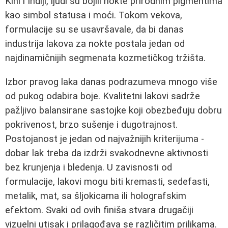
Kini i Indiji, ljudi su bojili nokte prirodnim pigmentima
kao simbol statusa i moći. Tokom vekova,
formulacije su se usavršavale, da bi danas
industrija lakova za nokte postala jedan od
najdinamičnijih segmenata kozmetičkog tržišta.
Izbor pravog laka danas podrazumeva mnogo više
od pukog odabira boje. Kvalitetni lakovi sadrže
pažljivo balansirane sastojke koji obezbeđuju dobru
pokrivenost, brzo sušenje i dugotrajnost.
Postojanost je jedan od najvažnijih kriterijuma -
dobar lak treba da izdrži svakodnevne aktivnosti
bez krunjenja i bledenja. U zavisnosti od
formulacije, lakovi mogu biti kremasti, sedefasti,
metalik, mat, sa šljokicama ili holografskim
efektom. Svaki od ovih finiša stvara drugačiji
vizuelni utisak i prilagođava se različitim prilikama.