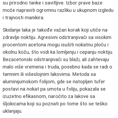
su prirodno tanke i savitljive. Izbor prave baze
može napraviti ogromnu razliku u ukupnom izgledu
i trajnosti manikira.
Skidanje laka je takođe važan korak koji utiče na
zdravlje noktiju. Agresivni odstranjivači sa visokim
procentom acetona mogu isušiti nokatnu ploču i
okolnu kožu, što vodi ka lomljenju i cepanju noktiju.
Bezacetonski odstranjivači su blaži, ali zahtevaju
malo više vremena i truda, posebno kada se radi o
tamnim ili višeslojnim lakovima. Metoda sa
aluminijumskom folijom, gde se natopljen tufer
postavi na nokat pa umota u foliju, pokazala se
izuzetno efikasnom, naročito za lakove sa
šljokicama koji su poznati po tome što se teško
uklanjaju.