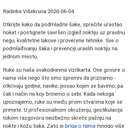
Radinka Višekruna
2026-06-04
Otkrijte kako da podmladite šake, sprečite urastao
nokat i postignete savršen izgled noktiju uz pravilnu
negu, kvalitetne lakove i proverene tehnike. Sve o
podmlađivanju šaka i prevenciji uraslih noktiju na
jednom mestu.
Ruke su naša svakodnevna vizitkarta. One govore o
nama više nego što smo spremni da priznamo -
otkrivaju godine, navike, posao kojim se bavimo, pa
čak i način na koji brinemo o sebi. Kada nekoga
upoznajemo, ruke su među prvim stvarima koje se
primete. U profesionalnom okruženju, gestikulacija
tokom razgovora neizbežno skreće pažnju na
nokte i kožu šaka. Zato je
briga o njima
mnogo više