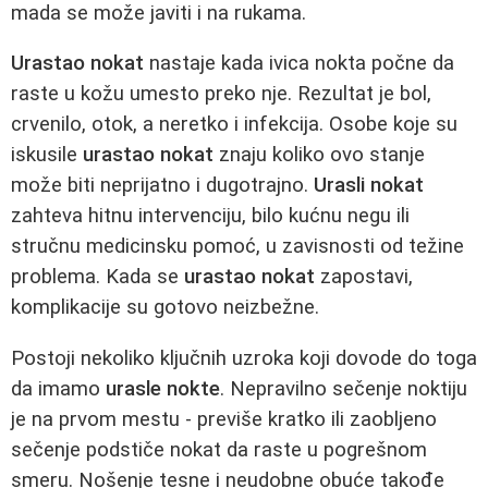
mada se može javiti i na rukama.
Urastao nokat
nastaje kada ivica nokta počne da
raste u kožu umesto preko nje. Rezultat je bol,
crvenilo, otok, a neretko i infekcija. Osobe koje su
iskusile
urastao nokat
znaju koliko ovo stanje
može biti neprijatno i dugotrajno.
Urasli nokat
zahteva hitnu intervenciju, bilo kućnu negu ili
stručnu medicinsku pomoć, u zavisnosti od težine
problema. Kada se
urastao nokat
zapostavi,
komplikacije su gotovo neizbežne.
Postoji nekoliko ključnih uzroka koji dovode do toga
da imamo
urasle nokte
. Nepravilno sečenje noktiju
je na prvom mestu - previše kratko ili zaobljeno
sečenje podstiče nokat da raste u pogrešnom
smeru. Nošenje tesne i neudobne obuće takođe