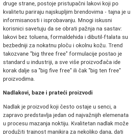
druge strane, postoje pristupačni lakovi koji po
kvalitetu pariraju najskupljim brendovima - tajna je u
informisanosti i isprobavanju. Mnogi iskusni
korisnici savetuju da se obrati pažnja na sastav:
lakovi bez toluena, formaldehida i dibutil-ftalata su
bezbedniji za nokatnu ploču i okolnu kožu. Trend
takozvane "big three free" formulacije postao je
standard u industriji, a sve više proizvođača ide
korak dalje sa "big five free" ili čak "big ten free"
proizvodima.
Nadlakovi, baze i prateći proizvodi
Nadlak je proizvod koji često ostaje u senci, a
zapravo predstavlja jedan od najvažnijih elemenata
u procesu mazanja noktiju. Kvalitetan nadlak može
produžiti trajnost manikira za nekoliko dana, dati