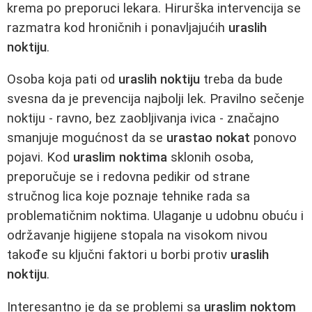
krema po preporuci lekara. Hirurška intervencija se
razmatra kod hroničnih i ponavljajućih
uraslih
noktiju
.
Osoba koja pati od
uraslih noktiju
treba da bude
svesna da je prevencija najbolji lek. Pravilno sečenje
noktiju - ravno, bez zaobljivanja ivica - značajno
smanjuje mogućnost da se
urastao nokat
ponovo
pojavi. Kod
uraslim noktima
sklonih osoba,
preporučuje se i redovna pedikir od strane
stručnog lica koje poznaje tehnike rada sa
problematičnim noktima. Ulaganje u udobnu obuću i
održavanje higijene stopala na visokom nivou
takođe su ključni faktori u borbi protiv
uraslih
noktiju
.
Interesantno je da se problemi sa
uraslim noktom