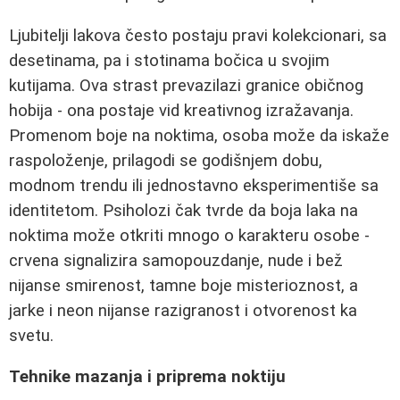
Ljubitelji lakova često postaju pravi kolekcionari, sa
desetinama, pa i stotinama bočica u svojim
kutijama. Ova strast prevazilazi granice običnog
hobija - ona postaje vid kreativnog izražavanja.
Promenom boje na noktima, osoba može da iskaže
raspoloženje, prilagodi se godišnjem dobu,
modnom trendu ili jednostavno eksperimentiše sa
identitetom. Psiholozi čak tvrde da boja laka na
noktima može otkriti mnogo o karakteru osobe -
crvena signalizira samopouzdanje, nude i bež
nijanse smirenost, tamne boje misterioznost, a
jarke i neon nijanse razigranost i otvorenost ka
svetu.
Tehnike mazanja i priprema noktiju