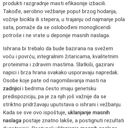
produkti razgradnje masti efikasnije izbacili.
Takođe, aerobno vežbanje poput brzog hodanja,
vožnje bicikla ili stepera, u trajanju od najmanje pola
sata, pomaže da se oslobođeni monogliceridi
potroše i ne vrate u deponije masnih naslaga.
Ishrana bi trebalo da bude bazirana na svežem
voću i povrću, integralnim žitaricama, kvalitetnim
proteinima i zdravim mastima. Slatkiši, gazirani
napici i brza hrana svakako usporavaju napredak.
Osobe koje pate od nagomilavanja masti na
zadnjici
i bedrima često imaju genetsku
predispoziciju, pa je za njih još važnije da se
striktno pridržavaju uputstava o ishrani i vežbanju.
Kada se sve ovo ispoštuje,
uklanjanje masnih
naslaga
postaje znatno lakše, a postignuti rezultati