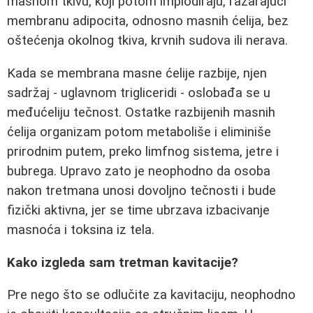
masnom tkivu, koji potom implodiraju, razarajući
membranu adipocita, odnosno masnih ćelija, bez
oštećenja okolnog tkiva, krvnih sudova ili nerava.
Kada se membrana masne ćelije razbije, njen
sadržaj - uglavnom trigliceridi - oslobađa se u
međućeliju tečnost. Ostatke razbijenih masnih
ćelija organizam potom metaboliše i eliminiše
prirodnim putem, preko limfnog sistema, jetre i
bubrega. Upravo zato je neophodno da osoba
nakon tretmana unosi dovoljno tečnosti i bude
fizički aktivna, jer se time ubrzava izbacivanje
masnoća i toksina iz tela.
Kako izgleda sam tretman kavitacije?
Pre nego što se odlučite za kavitaciju, neophodno