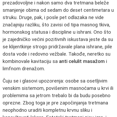
prezadovoljne i nakon samo dva tretmana beleže
smanjenje obima od sedam do deset centimetara u
struku. Druge, pak, i posle pet odlazaka ne vide
značajniju razliku, što zavisi od tipa masnog tkiva,
hormonskog statusa i discipline u ishrani. Ono što
je zajedničko većini pozitivnih iskustava jeste da su
se klijentkinje strogo pridržavale plana ishrane, pile
dosta vode i redovno vežbale. Takođe, neretko su
kombinovale kavitaciju sa
anti celulit masažom
i
limfnom drenažom.
Čuju se i glasovi upozorenja: osobe sa osetljivim
venskim sistemom, povišenim masnoćama u krvi ili
problemima sa jetrom trebalo bi da budu posebno
oprezne. Zbog toga je pre započinjanja tretmana
neophodno uraditi kompletnu krvnu sliku i