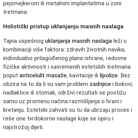
pejsmejkerom ili metalnim implantatima u zoni
tretmana.
Holistički pristup uklanjanju masnih naslaga
Tajna uspešnog
uklanjanja masnih naslaga
leži u
kombinaciji više faktora: zdravih životnih navika,
individualno prilagođenog plana ishrane, redovne
fizičke aktivnosti i savremenih estetskih tretmana
poput
anticelulit masaže
, kavitacije ili
lipolize
. Bez
obzira na to da li su vam problem
zadnjice
i bokovi,
nadlaktice ili stomak, održivi rezultati se postižu
samo uz promenu načina razmišljanja o hrani i
kretanju. Estetski zahvati su tu da ubrzaju proces i
reše one tvrdokorne naslage koje se opiru i
najstrožoj dijeti.