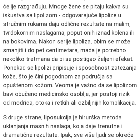
ćelije razgrađuju. Mnoge žene se pitaju kakva su
iskustva sa lipolizom - odgovarajuće lipolize u
stručnim rukama daju odlične rezultate na malim,
tvrdokornim naslagama, poput onih iznad kolena ili
na bokovima. Nakon serije lipoliza, obim se može
smanjiti i do pet centimetara, mada je potrebno
nekoliko tretmana da bi se postigao željeni efekat.
Ponekad se lipolizi pripisuje i sposobnost zatezanja
kože, što je čini pogodnom za područja sa
opuštenom kožom. Veoma je važno da se lipolizom
bavi obučeno medicinsko osoblje, jer postoji rizik
od modrica, otoka i retkih ali ozbiljnijih komplikacija.
S druge strane,
liposukcija
je hirurška metoda
uklanjanja masnih naslaga, koja daje trenutne i
dramatične rezultate. Ipak, sve više ljudi se okreće