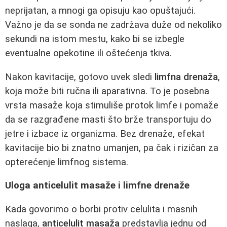
neprijatan, a mnogi ga opisuju kao opuštajući.
Važno je da se sonda ne zadržava duže od nekoliko
sekundi na istom mestu, kako bi se izbegle
eventualne opekotine ili oštećenja tkiva.
Nakon kavitacije, gotovo uvek sledi
limfna drenaža
,
koja može biti ručna ili aparativna. To je posebna
vrsta masaže koja stimuliše protok limfe i pomaže
da se razgrađene masti što brže transportuju do
jetre i izbace iz organizma. Bez drenaže, efekat
kavitacije bio bi znatno umanjen, pa čak i rizičan za
opterećenje limfnog sistema.
Uloga anticelulit masaže i limfne drenaže
Kada govorimo o borbi protiv celulita i masnih
naslaga,
anticelulit masaža
predstavlja jednu od