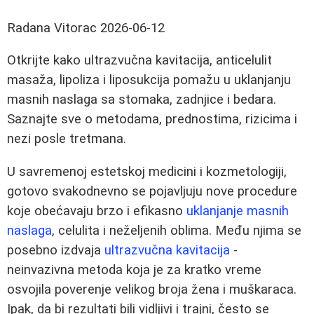
Radana Vitorac
2026-06-12
Otkrijte kako ultrazvučna kavitacija, anticelulit
masaža, lipoliza i liposukcija pomažu u uklanjanju
masnih naslaga sa stomaka, zadnjice i bedara.
Saznajte sve o metodama, prednostima, rizicima i
nezi posle tretmana.
U savremenoj estetskoj medicini i kozmetologiji,
gotovo svakodnevno se pojavljuju nove procedure
koje obećavaju brzo i efikasno
uklanjanje masnih
naslaga
, celulita i neželjenih oblima. Među njima se
posebno izdvaja
ultrazvučna kavitacija
-
neinvazivna metoda koja je za kratko vreme
osvojila poverenje velikog broja žena i muškaraca.
Ipak, da bi rezultati bili vidljivi i trajni, često se