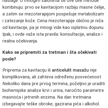
naslage. U mnogim salonima se ove dve metode
kombinuju: prvo se kavitacijom razbiju masne ćelije,
a zatim se mezoterapijom pospešuje metabolizam
i zatezanje kože. Cena mezoterapije obično je niža
od kavitacije, pa je mnogi vide kao isplativu dopunu.
Ipak, i ovde važe ista pravila: konsultacije, analize i
realna očekivanja.
Kako se pripremiti za tretman i šta očekivati
posle?
Priprema za kavitaciju ili
anticelulit masažu
nije
komplikovana, ali zahteva određenu posvećenost.
Nekoliko dana pre prvog termina, poželjno je uraditi
biohemijske analize krvi i urina, naročito parametre
masnoća i jetrenih enzima. Na dan tretmana
izbegavajte teške obroke, gazirana pića i alkohol.