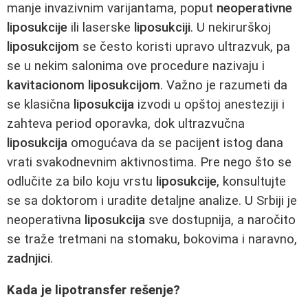
manje invazivnim varijantama, poput
neoperativne
liposukcije
ili laserske
liposukciji
. U nekirurškoj
liposukcijom
se često koristi upravo ultrazvuk, pa
se u nekim salonima ove procedure nazivaju i
kavitacionom liposukcijom
. Važno je razumeti da
se klasična
liposukcija
izvodi u opštoj anesteziji i
zahteva period oporavka, dok ultrazvučna
liposukcija
omogućava da se pacijent istog dana
vrati svakodnevnim aktivnostima. Pre nego što se
odlučite za bilo koju vrstu
liposukcije
, konsultujte
se sa doktorom i uradite detaljne analize. U Srbiji je
neoperativna
liposukcija
sve dostupnija, a naročito
se traže tretmani na stomaku, bokovima i naravno,
zadnjici
.
Kada je lipotransfer rešenje?