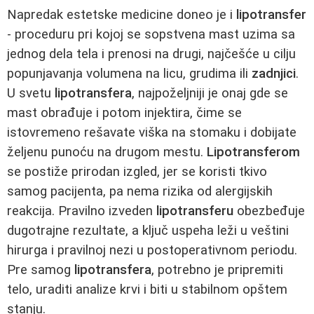
Napredak estetske medicine doneo je i
lipotransfer
- proceduru pri kojoj se sopstvena mast uzima sa
jednog dela tela i prenosi na drugi, najčešće u cilju
popunjavanja volumena na licu, grudima ili
zadnjici
.
U svetu
lipotransfera
, najpoželjniji je onaj gde se
mast obrađuje i potom injektira, čime se
istovremeno rešavate viška na stomaku i dobijate
željenu punoću na drugom mestu.
Lipotransferom
se postiže prirodan izgled, jer se koristi tkivo
samog pacijenta, pa nema rizika od alergijskih
reakcija. Pravilno izveden
lipotransferu
obezbeđuje
dugotrajne rezultate, a ključ uspeha leži u veštini
hirurga i pravilnoj nezi u postoperativnom periodu.
Pre samog
lipotransfera
, potrebno je pripremiti
telo, uraditi analize krvi i biti u stabilnom opštem
stanju.