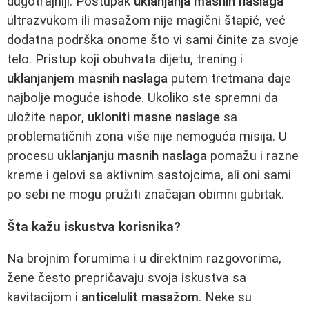
dugotrajniji. Postupak
uklanjanja masnih naslaga
ultrazvukom ili masažom nije magični štapić, već
dodatna podrška onome što vi sami činite za svoje
telo. Pristup koji obuhvata dijetu, trening i
uklanjanjem masnih naslaga
putem tretmana daje
najbolje moguće ishode. Ukoliko ste spremni da
uložite napor,
ukloniti masne naslage
sa
problematičnih zona više nije nemoguća misija. U
procesu
uklanjanju masnih naslaga
pomažu i razne
kreme i gelovi sa aktivnim sastojcima, ali oni sami
po sebi ne mogu pružiti značajan obimni gubitak.
Šta kažu iskustva korisnika?
Na brojnim forumima i u direktnim razgovorima,
žene često prepričavaju svoja iskustva sa
kavitacijom i
anticelulit masažom
. Neke su