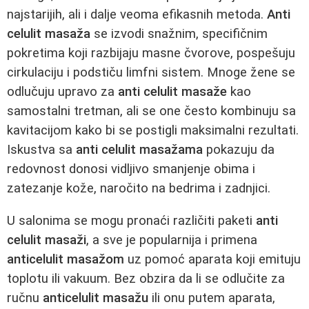
najstarijih, ali i dalje veoma efikasnih metoda.
Anti
celulit masaža
se izvodi snažnim, specifičnim
pokretima koji razbijaju masne čvorove, pospešuju
cirkulaciju i podstiču limfni sistem. Mnoge žene se
odlučuju upravo za
anti celulit masaže
kao
samostalni tretman, ali se one često kombinuju sa
kavitacijom kako bi se postigli maksimalni rezultati.
Iskustva sa
anti celulit masažama
pokazuju da
redovnost donosi vidljivo smanjenje obima i
zatezanje kože, naročito na bedrima i zadnjici.
U salonima se mogu pronaći različiti paketi
anti
celulit masaži
, a sve je popularnija i primena
anticelulit masažom
uz pomoć aparata koji emituju
toplotu ili vakuum. Bez obzira da li se odlučite za
ručnu
anticelulit masažu
ili onu putem aparata,