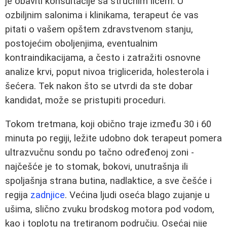
je obaviti konsultacije sa stručnim licem. U
ozbiljnim salonima i klinikama, terapeut će vas
pitati o vašem opštem zdravstvenom stanju,
postojećim oboljenjima, eventualnim
kontraindikacijama, a često i zatražiti osnovne
analize krvi, poput nivoa triglicerida, holesterola i
šećera. Tek nakon što se utvrdi da ste dobar
kandidat, može se pristupiti proceduri.
Tokom tretmana, koji obično traje između 30 i 60
minuta po regiji, ležite udobno dok terapeut pomera
ultrazvučnu sondu po tačno određenoj zoni -
najčešće je to stomak, bokovi, unutrašnja ili
spoljašnja strana butina, nadlaktice, a sve češće i
regija
zadnjice
. Većina ljudi oseća blago zujanje u
ušima, slično zvuku brodskog motora pod vodom,
kao i toplotu na tretiranom području. Osećaj nije