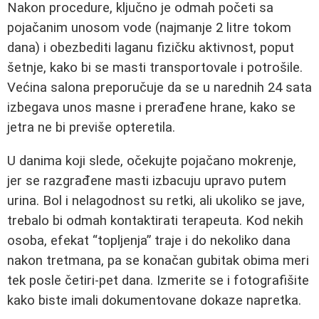
Nakon procedure, ključno je odmah početi sa
pojačanim unosom vode (najmanje 2 litre tokom
dana) i obezbediti laganu fizičku aktivnost, poput
šetnje, kako bi se masti transportovale i potrošile.
Većina salona preporučuje da se u narednih 24 sata
izbegava unos masne i prerađene hrane, kako se
jetra ne bi previše opteretila.
U danima koji slede, očekujte pojačano mokrenje,
jer se razgrađene masti izbacuju upravo putem
urina. Bol i nelagodnost su retki, ali ukoliko se jave,
trebalo bi odmah kontaktirati terapeuta. Kod nekih
osoba, efekat “topljenja” traje i do nekoliko dana
nakon tretmana, pa se konačan gubitak obima meri
tek posle četiri-pet dana. Izmerite se i fotografišite
kako biste imali dokumentovane dokaze napretka.