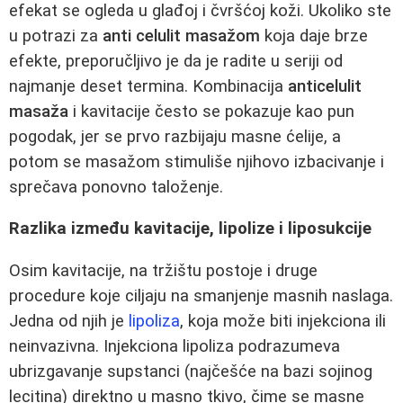
efekat se ogleda u glađoj i čvršćoj koži. Ukoliko ste
u potrazi za
anti celulit masažom
koja daje brze
efekte, preporučljivo je da je radite u seriji od
najmanje deset termina. Kombinacija
anticelulit
masaža
i kavitacije često se pokazuje kao pun
pogodak, jer se prvo razbijaju masne ćelije, a
potom se masažom stimuliše njihovo izbacivanje i
sprečava ponovno taloženje.
Razlika između kavitacije, lipolize i liposukcije
Osim kavitacije, na tržištu postoje i druge
procedure koje ciljaju na smanjenje masnih naslaga.
Jedna od njih je
lipoliza
, koja može biti injekciona ili
neinvazivna. Injekciona lipoliza podrazumeva
ubrizgavanje supstanci (najčešće na bazi sojinog
lecitina) direktno u masno tkivo, čime se masne