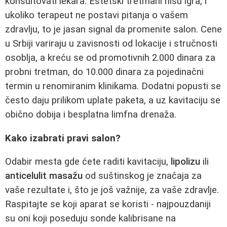
konsultovati lekara. Estetski tretmani nisu igra, i
ukoliko terapeut ne postavi pitanja o vašem
zdravlju, to je jasan signal da promenite salon. Cene
u Srbiji variraju u zavisnosti od lokacije i stručnosti
osoblja, a kreću se od promotivnih 2.000 dinara za
probni tretman, do 10.000 dinara za pojedinačni
termin u renomiranim klinikama. Dodatni popusti se
često daju prilikom uplate paketa, a uz kavitaciju se
obično dobija i besplatna limfna drenaža.
Kako izabrati pravi salon?
Odabir mesta gde ćete raditi kavitaciju,
lipolizu
ili
anticelulit masažu
od suštinskog je značaja za
vaše rezultate i, što je još važnije, za vaše zdravlje.
Raspitajte se koji aparat se koristi - najpouzdaniji
su oni koji poseduju sonde kalibrisane na