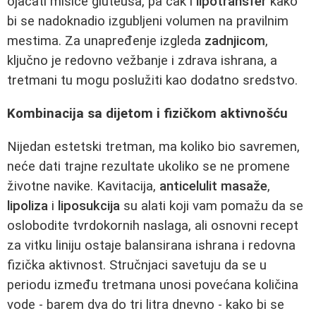
ojačati mišiće gluteusa, pa čak i
lipotransfer
kako
bi se nadoknadio izgubljeni volumen na pravilnim
mestima. Za unapređenje izgleda
zadnjicom
,
ključno je redovno vežbanje i zdrava ishrana, a
tretmani tu mogu poslužiti kao dodatno sredstvo.
Kombinacija sa dijetom i fizičkom aktivnošću
Nijedan estetski tretman, ma koliko bio savremen,
neće dati trajne rezultate ukoliko se ne promene
životne navike. Kavitacija,
anticelulit masaže
,
lipoliza
i
liposukcija
su alati koji vam pomažu da se
oslobodite tvrdokornih naslaga, ali osnovni recept
za vitku liniju ostaje balansirana ishrana i redovna
fizička aktivnost. Stručnjaci savetuju da se u
periodu između tretmana unosi povećana količina
vode - barem dva do tri litra dnevno - kako bi se