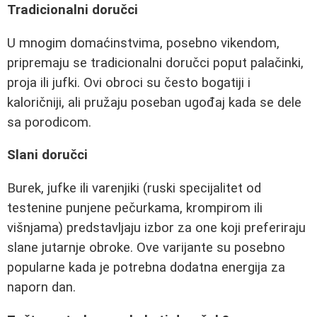
Tradicionalni doručci
U mnogim domaćinstvima, posebno vikendom,
pripremaju se tradicionalni doručci poput palačinki,
proja ili jufki. Ovi obroci su često bogatiji i
kaloričniji, ali pružaju poseban ugođaj kada se dele
sa porodicom.
Slani doručci
Burek, jufke ili varenjiki (ruski specijalitet od
testenine punjene pečurkama, krompirom ili
višnjama) predstavljaju izbor za one koji preferiraju
slane jutarnje obroke. Ove varijante su posebno
popularne kada je potrebna dodatna energija za
naporn dan.