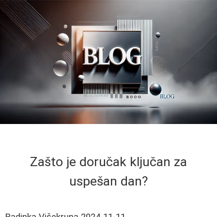
Zašto je doručak ključan za
uspešan dan?
Radinka Višekruna
2024-11-11