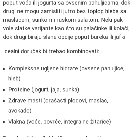
poput voća ili jogurta sa ovsenim pahuljicama, dok
drugi ne mogu zamisliti jutro bez toplog hleba sa
maslacem, sunkom i ruskom salatom. Neki pak
vole slatke varijante kao što su palačinke ili kolači,
dok drugi biraju slane opcije poput bureka ili jufki.
Idealni doručak bi trebao kombinovati:
Kompleksne ugljene hidrate (ovsene pahuljice,
hleb)
Proteine (jogurt, jaja, sunka)
Zdrave masti (orašasti plodovi, maslac,
avokado)
Vlakna (voće, povrće, integralne žitarice)