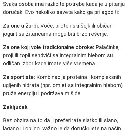
Svaka osoba ima različite potrebe kada je u pitanju
doručak. Evo nekoliko saveta kako ga prilagoditi:
Za one u žurbi:
Voće, proteinski šejk ili običan
jogurt sa žitaricama mogu biti brzo rešenje.
Za one koji vole tradicionalne obroke:
Palačinke,
proji ili topli sendviči sa integralnim hlebom su
odličan izbor kada imate više vremena.
Za sportiste:
Kombinacija proteina i kompleksnih
ugljenih hidrata (npr. omlet sa integralnim hlebom)
pruža energiju i podržava mišiće.
Zaključak
Bez obzira na to da li preferirate slatko ili slano,
lagano ili obilno, važno je da doručkujete na način