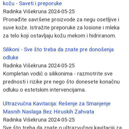
kožu - Saveti i preporuke
Radinka Višekruna
2024-05-25
Pronađite savršene proizvode za negu osetljive i
suve kože. Istražite preporuke za losione i mleka
za telo koji ostavljaju kožu mekom i hidriranom.
Silikoni - Sve što treba da znate pre donošenja
odluke
Radinka Višekruna
2024-05-25
Kompletan vodič o silikonima - razmotrite sve
prednosti i rizike pre nego što donesete konačnu
odluku o estetskim intervencijama.
Ultrazvučna Kavitacija: Rešenje za Smanjenje
Masnih Naslaga Bez Hiruskih Zahvata
Radinka Višekruna
2024-05-25
Sve što treba da znate o ultrazvučnoj kavitaciji za