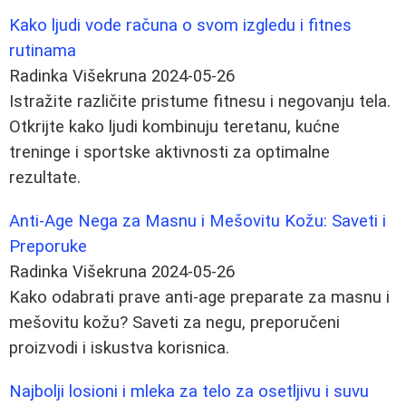
Kako ljudi vode računa o svom izgledu i fitnes
rutinama
Radinka Višekruna
2024-05-26
Istražite različite pristume fitnesu i negovanju tela.
Otkrijte kako ljudi kombinuju teretanu, kućne
treninge i sportske aktivnosti za optimalne
rezultate.
Anti-Age Nega za Masnu i Mešovitu Kožu: Saveti i
Preporuke
Radinka Višekruna
2024-05-26
Kako odabrati prave anti-age preparate za masnu i
mešovitu kožu? Saveti za negu, preporučeni
proizvodi i iskustva korisnica.
Najbolji losioni i mleka za telo za osetljivu i suvu