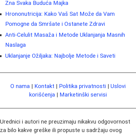
Zna Svaka Buduća Majka
Hrononutricija: Kako Vaš Sat Može da Vam
Pomogne da Smršate i Ostanete Zdravi
Anti-Celulit Masaža i Metode Uklanjanja Masnih
Naslaga
Uklanjanje Ožiljaka: Najbolje Metode i Saveti
O nama
|
Kontakt
|
Politika privatnosti
|
Uslovi
korišćenja
|
Marketinški servisi
Urednici i autori ne preuzimaju nikakvu odgovornost
za bilo kakve greške ili propuste u sadržaju ovog