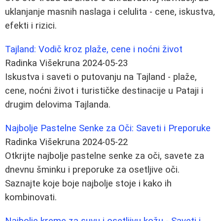
uklanjanje masnih naslaga i celulita - cene, iskustva,
efekti i rizici.
Tajland: Vodič kroz plaže, cene i noćni život
Radinka Višekruna
2024-05-23
Iskustva i saveti o putovanju na Tajland - plaže,
cene, noćni život i turističke destinacije u Pataji i
drugim delovima Tajlanda.
Najbolje Pastelne Senke za Oči: Saveti i Preporuke
Radinka Višekruna
2024-05-22
Otkrijte najbolje pastelne senke za oči, savete za
dnevnu šminku i preporuke za osetljive oči.
Saznajte koje boje najbolje stoje i kako ih
kombinovati.
Najbolje kreme za suvu i osetljivu kožu - Saveti i