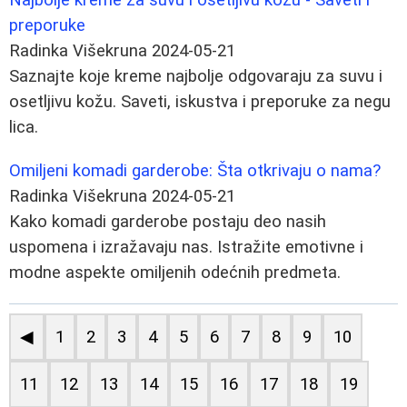
preporuke
Radinka Višekruna
2024-05-21
Saznajte koje kreme najbolje odgovaraju za suvu i
osetljivu kožu. Saveti, iskustva i preporuke za negu
lica.
Omiljeni komadi garderobe: Šta otkrivaju o nama?
Radinka Višekruna
2024-05-21
Kako komadi garderobe postaju deo nasih
uspomena i izražavaju nas. Istražite emotivne i
modne aspekte omiljenih odećnih predmeta.
◀
1
2
3
4
5
6
7
8
9
10
11
12
13
14
15
16
17
18
19