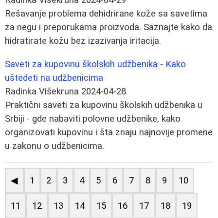
Rešavanje problema dehidrirane kože sa savetima
za negu i preporukama proizvoda. Saznajte kako da
hidratirate kožu bez izazivanja iritacija.
Saveti za kupovinu školskih udžbenika - Kako
uštedeti na udžbenicima
Radinka Višekruna
2024-04-28
Praktični saveti za kupovinu školskih udžbenika u
Srbiji - gde nabaviti polovne udžbenike, kako
organizovati kupovinu i šta znaju najnovije promene
u zakonu o udžbenicima.
◀
1
2
3
4
5
6
7
8
9
10
11
12
13
14
15
16
17
18
19