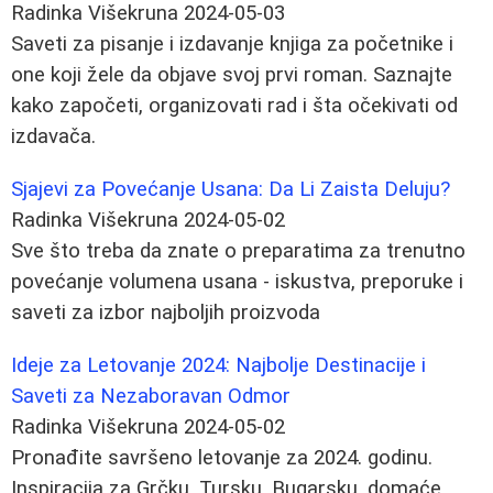
Radinka Višekruna
2024-05-03
Saveti za pisanje i izdavanje knjiga za početnike i
one koji žele da objave svoj prvi roman. Saznajte
kako započeti, organizovati rad i šta očekivati od
izdavača.
Sjajevi za Povećanje Usana: Da Li Zaista Deluju?
Radinka Višekruna
2024-05-02
Sve što treba da znate o preparatima za trenutno
povećanje volumena usana - iskustva, preporuke i
saveti za izbor najboljih proizvoda
Ideje za Letovanje 2024: Najbolje Destinacije i
Saveti za Nezaboravan Odmor
Radinka Višekruna
2024-05-02
Pronađite savršeno letovanje za 2024. godinu.
Inspiracija za Grčku, Tursku, Bugarsku, domaće