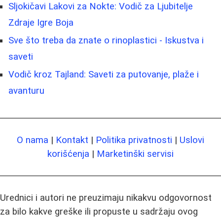
Sljokičavi Lakovi za Nokte: Vodič za Ljubitelje
Zdraje Igre Boja
Sve što treba da znate o rinoplastici - Iskustva i
saveti
Vodič kroz Tajland: Saveti za putovanje, plaže i
avanturu
O nama
|
Kontakt
|
Politika privatnosti
|
Uslovi
korišćenja
|
Marketinški servisi
Urednici i autori ne preuzimaju nikakvu odgovornost
za bilo kakve greške ili propuste u sadržaju ovog