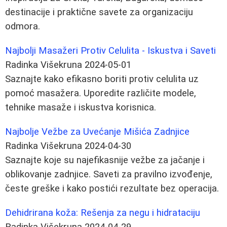
destinacije i praktične savete za organizaciju
odmora.
Najbolji Masažeri Protiv Celulita - Iskustva i Saveti
Radinka Višekruna
2024-05-01
Saznajte kako efikasno boriti protiv celulita uz
pomoć masažera. Uporedite različite modele,
tehnike masaže i iskustva korisnica.
Najbolje Vežbe za Uvećanje Mišića Zadnjice
Radinka Višekruna
2024-04-30
Saznajte koje su najefikasnije vežbe za jačanje i
oblikovanje zadnjice. Saveti za pravilno izvođenje,
česte greške i kako postići rezultate bez operacija.
Dehidrirana koža: Rešenja za negu i hidrataciju
Radinka Višekruna
2024-04-29