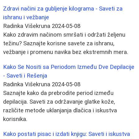
Zdravi načini za gubljenje kilograma - Saveti za
ishranu i vežbanje
Radinka Višekruna
2024-05-08
Kako zdravim načinom smršati i održati željenu
težinu? Saznajte korisne savete za ishranu,
vežbanje i promenu navika bez ekstremnih mera.
Kako Se Nositi sa Periodom Između Dve Depilacije
- Saveti i Rešenja
Radinka Višekruna
2024-05-08
Saznajte kako da prebrodite period između
depilacija. Saveti za održavanje glatke kože,
različite metode uklanjanja dlačica i iskustva
korisnika.
Kako postati pisac i izdati knjigu: Saveti i iskustva