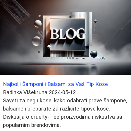
Najbolji Šamponi i Balsami za Vaš Tip Kose
Radinka Višekruna
2024-05-12
Saveti za negu kose: kako odabrati prave šampone,
balsame i preparate za različite tipove kose.
Diskusija o cruelty-free proizvodima i iskustva sa
popularnim brendovima.